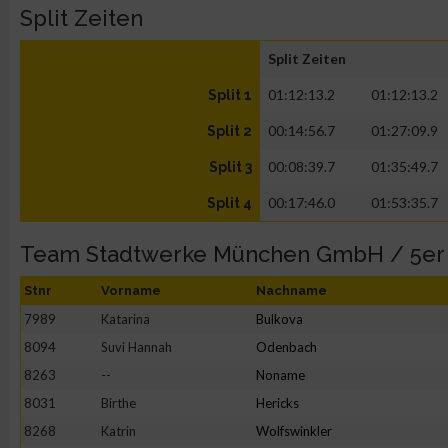
Split Zeiten
Split Zeiten
01:12:13.2
01:12:13.2
Split 1
00:14:56.7
01:27:09.9
Split 2
00:08:39.7
01:35:49.7
Split 3
00:17:46.0
01:53:35.7
Split 4
Team Stadtwerke München GmbH / 5er
Stnr
Vorname
Nachname
7989
Katarina
Bulkova
8094
Suvi Hannah
Odenbach
8263
--
Noname
8031
Birthe
Hericks
8268
Katrin
Wolfswinkler