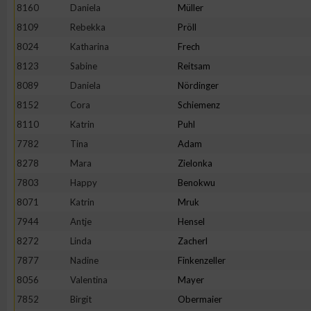
IAB-Besonderheiten:
8160
Daniela
Müller
8109
Rebekka
Pröll
Verwendung genauer Standortdaten
8024
Katharina
Frech
8123
Sabine
Reitsam
Geräte anhand von aktiv angeforderten Informationen identifi
8089
Daniela
Nördinger
8152
Cora
Schiemenz
Nicht-IAB-Verarbeitungszwecke:
8110
Katrin
Puhl
Notwendig
7782
Tina
Adam
8278
Mara
Zielonka
Performance
7803
Happy
Benokwu
8071
Katrin
Mruk
Funktional
7944
Antje
Hensel
8272
Linda
Zacherl
7877
Nadine
Finkenzeller
Werbung
8056
Valentina
Mayer
7852
Birgit
Obermaier