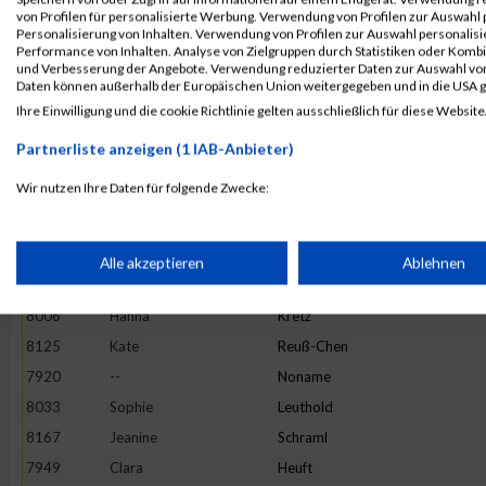
7866
Kerstin
Eiselbrecher
von Profilen für personalisierte Werbung. Verwendung von Profilen zur Auswahl p
Personalisierung von Inhalten. Verwendung von Profilen zur Auswahl personalis
8095
Verena
Oefele
Performance von Inhalten. Analyse von Zielgruppen durch Statistiken oder Komb
und Verbesserung der Angebote. Verwendung reduzierter Daten zur Auswahl von
8253
Stephanie
Wellhöfer
Daten können außerhalb der Europäischen Union weitergegeben und in die USA 
8039
Claudia
Loida
Ihre Einwilligung und die cookie Richtlinie gelten ausschließlich für diese Website
7890
Vivian
Gann
Partnerliste anzeigen (1 IAB-Anbieter)
8022
Stefanie
Laubert
Wir nutzen Ihre Daten für folgende Zwecke:
7939
Vasiliki
Pantelidou
IAB-Verarbeitungszwecke:
7985
Lea-Marie
Kiesecker
8153
Ramona
Schilcher
Speichern von oder Zugriff auf Informationen auf einem Endge
Alle akzeptieren
Ablehnen
8135
Nicole
Rother
8006
Hanna
Kretz
Verwendung reduzierter Daten zur Auswahl von Werbeanzeige
8125
Kate
Reuß-Chen
7920
--
Noname
Erstellung von Profilen für personalisierte Werbung
8033
Sophie
Leuthold
8167
Jeanine
Schraml
Verwendung von Profilen zur Auswahl personalisierter Werbun
7949
Clara
Heuft