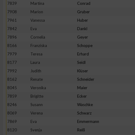
7839
Martina
Conrad
Erstellung von Profilen zur Personalisierung von Inhalten
7908
Marion
Gruber
7961
Vanessa
Huber
7842
Eva
Dankl
Verwendung von Profilen zur Auswahl personalisierter Inhalte
7896
Cornelia
Geyer
8166
Franziska
Schoppe
Messung der Werbeleistung
7979
Teresa
Erhard
8177
Laura
Seidl
Messung der Performance von Inhalten
7992
Judith
Klüser
8162
Renate
Schneider
Analyse von Zielgruppen durch Statistiken oder Kombinatione
8045
Veronika
Maier
verschiedenen Quellen
7859
Brigitte
Ecker
8246
Susann
Waschke
Entwicklung und Verbesserung der Angebote
8069
Verena
Schwarz
7869
Eva
Emmermann
Verwendung reduzierter Daten zur Auswahl von Inhalten
8120
Svenja
Reiß