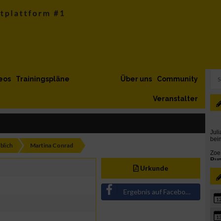
eos
Trainingspläne
Über uns
Community
Veranstalter
blich
Martina Conrad
Urkunde
Ergebnis auf Facebook teilen
1
1