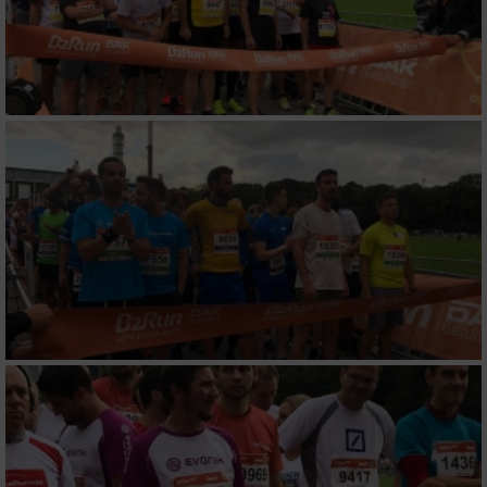
Entwicklung und Verbesserung der Angebote
Verwendung reduzierter Daten zur Auswahl
von Inhalten
IAB-Besonderheiten:
Verwendung genauer Standortdaten
Geräte anhand von aktiv angeforderten
Informationen identifizieren
Nicht-IAB-Verarbeitungszwecke:
Notwendig
Performance
Funktional