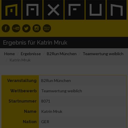
Ergebnis für Katrin Mruk
Home
Ergebnisse
B2Run München
Teamwertung weiblich
Katrin Mruk
B2Run München
Veranstaltung
Teamwertung weiblich
Wettbewerb
8071
Startnummer
Katrin Mruk
Name
GER
Nation