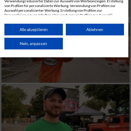
Verwendung reduzierter Daten zur Auswahl von Werbeanzeigen. Erstellung
von Profilen für personalisierte Werbung. Verwendung von Profilen zur
Auswahl personalisierter Werbung. Erstellung von Profilen zur
Personalisierung von Inhalten. Verwendung von Profilen zur Auswahl
personalisierter Inhalte. Messung der Werbeleistung. Messung der
Performance von Inhalten. Analyse von Zielgruppen durch Statistiken oder
Kombinationen von Daten aus verschiedenen Quellen. Entwicklung und
Alle akzeptieren
Ablehnen
Verbesserung der Angebote. Verwendung reduzierter Daten zur Auswahl
von Inhalten.
Daten können außerhalb der Europäischen Union weitergegeben und in die
Nein, anpassen
USA gesendet werden.
Ihre Einwilligung und die cookie Richtlinie gelten ausschließlich für diese
Website/App.
Partnerliste anzeigen (1 IAB-Anbieter)
Wir nutzen Ihre Daten für folgende Zwecke:
IAB-Verarbeitungszwecke:
Speichern von oder Zugriff auf Informationen
auf einem Endgerät
Verwendung reduzierter Daten zur Auswahl
von Werbeanzeigen