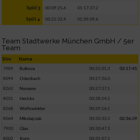
00:09:25.6
01:17:37.2
Split 3
00:21:32.4
01:39:09.6
Split 4
Team Stadtwerke München GmbH / 5er
Team
Stnr
Name
7989
Bulkova
00:25:01.3
02:17:45
8094
Odenbach
00:27:36.0
8263
Noname
00:27:37.1
8031
Hericks
00:28:14.5
8268
Wolfswinkler
00:29:16.1
8064
Mikolajczak
00:30:33.5
02:36:29
7900
Glas
00:30:47.3
8002
Korn
00:31:07.1