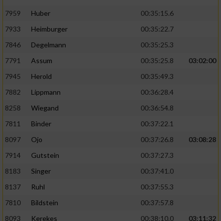
7959
Huber
00:35:15.6
7933
Heimburger
00:35:22.7
7846
Degelmann
00:35:25.3
7791
Assum
00:35:25.8
03:02:00
7945
Herold
00:35:49.3
7882
Lippmann
00:36:28.4
8258
Wiegand
00:36:54.8
7811
Binder
00:37:22.1
8097
Ojo
00:37:26.8
03:08:28
7914
Gutstein
00:37:27.3
8183
Singer
00:37:41.0
8137
Ruhl
00:37:55.3
7810
Bildstein
00:37:57.8
8093
Kerekes
00:38:10.0
03:11:32