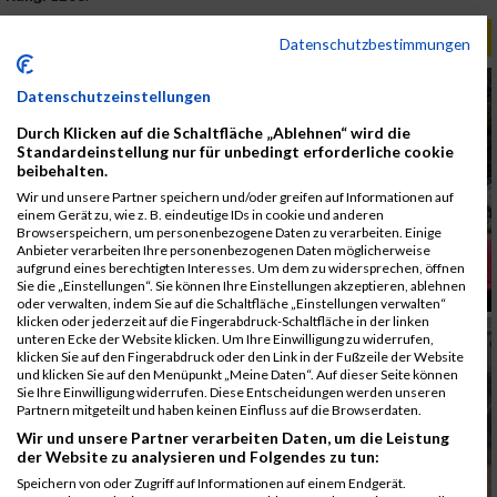
ALBUM B2RUN MÜNCHEN / 15.07.2026
Datenschutzbestimmungen
Datenschutzeinstellungen
Durch Klicken auf die Schaltfläche „Ablehnen“ wird die
Standardeinstellung nur für unbedingt erforderliche cookie
beibehalten.
Wir und unsere Partner speichern und/oder greifen auf Informationen auf
einem Gerät zu, wie z. B. eindeutige IDs in cookie und anderen
Browserspeichern, um personenbezogene Daten zu verarbeiten. Einige
Anbieter verarbeiten Ihre personenbezogenen Daten möglicherweise
aufgrund eines berechtigten Interesses. Um dem zu widersprechen, öffnen
Sie die „Einstellungen“. Sie können Ihre Einstellungen akzeptieren, ablehnen
oder verwalten, indem Sie auf die Schaltfläche „Einstellungen verwalten“
klicken oder jederzeit auf die Fingerabdruck-Schaltfläche in der linken
unteren Ecke der Website klicken. Um Ihre Einwilligung zu widerrufen,
klicken Sie auf den Fingerabdruck oder den Link in der Fußzeile der Website
und klicken Sie auf den Menüpunkt „Meine Daten“. Auf dieser Seite können
Sie Ihre Einwilligung widerrufen. Diese Entscheidungen werden unseren
Partnern mitgeteilt und haben keinen Einfluss auf die Browserdaten.
Wir und unsere Partner verarbeiten Daten, um die Leistung
der Website zu analysieren und Folgendes zu tun:
Speichern von oder Zugriff auf Informationen auf einem Endgerät.