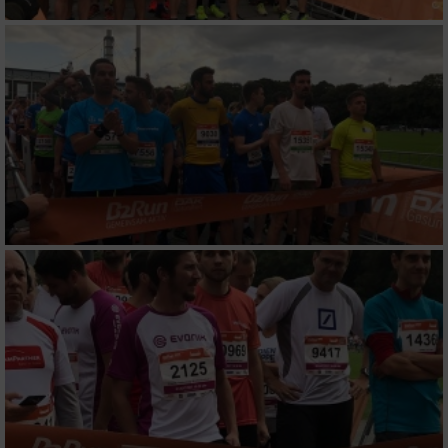
Messung der Performance von Inhalten
Analyse von Zielgruppen durch Statistiken
oder Kombinationen von Daten aus
verschiedenen Quellen
Entwicklung und Verbesserung der Angebote
Verwendung reduzierter Daten zur Auswahl
von Inhalten
IAB-Besonderheiten:
Verwendung genauer Standortdaten
Geräte anhand von aktiv angeforderten
Informationen identifizieren
Nicht-IAB-Verarbeitungszwecke: