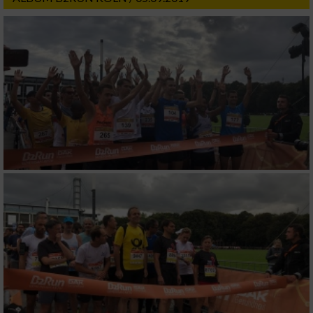
Wir nutzen Ihre Daten für folgende Zwecke:
IAB-Verarbeitungszwecke:
Speichern von oder Zugriff auf Informationen
auf einem Endgerät
Verwendung reduzierter Daten zur Auswahl
von Werbeanzeigen
Erstellung von Profilen für personalisierte
Werbung
Verwendung von Profilen zur Auswahl
personalisierter Werbung
Erstellung von Profilen zur Personalisierung
von Inhalten
Verwendung von Profilen zur Auswahl
personalisierter Inhalte
Messung der Werbeleistung