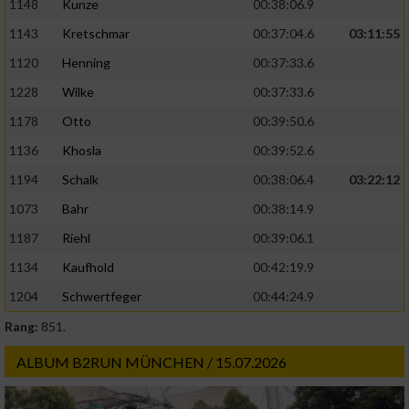
1148
Kunze
00:38:06.9
1143
Kretschmar
00:37:04.6
03:11:55
1120
Henning
00:37:33.6
1228
Wilke
00:37:33.6
1178
Otto
00:39:50.6
1136
Khosla
00:39:52.6
1194
Schalk
00:38:06.4
03:22:12
1073
Bahr
00:38:14.9
1187
Riehl
00:39:06.1
1134
Kaufhold
00:42:19.9
1204
Schwertfeger
00:44:24.9
Rang:
851.
ALBUM B2RUN MÜNCHEN / 15.07.2026