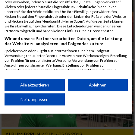
oder verwalten, indem Sie auf die Schaltfläche „Einstellungen verwalten“
klicken oder jederzeit auf die Fingerabdruck-Schaltfläche in der linken
unteren Ecke der Website klicken. Um Ihre Einwilligung zu widerrufen,
klicken Sie auf den Fingerabdruck oder den Link in der Fußzeile der Website
und klicken Sie auf den Menüpunkt „Meine Daten“. Auf dieser Seite können
Sie Ihre Einwilligung widerrufen. Diese Entscheidungen werden unseren
Partnern mitgeteilt und haben keinen Einfluss auf die Browserdaten.
Wir und unsere Partner verarbeiten Daten, um die Leistung
der Website zu analysieren und Folgendes zu tun:
Speichern von oder Zugriff auf Informationen auf einem Endgerät.
Verwendung reduzierter Daten zur Auswahl von Werbeanzeigen. Erstellung
von Profilen für personalisierte Werbung. Verwendung von Profilen zur
Auswahl personalisierter Werbung. Erstellung von Profilen zur
Personalisierung von Inhalten. Verwendung von Profilen zur Auswahl
personalisierter Inhalte. Messung der Werbeleistung. Messung der
Performance von Inhalten. Analyse von Zielgruppen durch Statistiken oder
Kombinationen von Daten aus verschiedenen Quellen. Entwicklung und
Alle akzeptieren
Ablehnen
Verbesserung der Angebote. Verwendung reduzierter Daten zur Auswahl
von Inhalten.
Daten können außerhalb der Europäischen Union weitergegeben und in die
Nein, anpassen
USA gesendet werden.
Ihre Einwilligung und die cookie Richtlinie gelten ausschließlich für diese
Website/App.
Partnerliste anzeigen (1 IAB-Anbieter)
ALBUM B2RUN KÖLN / 05.09.2019