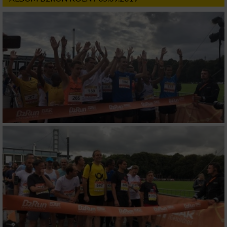
Wir nutzen Ihre Daten für folgende Zwecke:
IAB-Verarbeitungszwecke:
Speichern von oder Zugriff auf Informationen
auf einem Endgerät
Verwendung reduzierter Daten zur Auswahl
von Werbeanzeigen
Erstellung von Profilen für personalisierte
Werbung
Verwendung von Profilen zur Auswahl
personalisierter Werbung
Erstellung von Profilen zur Personalisierung
von Inhalten
Verwendung von Profilen zur Auswahl
personalisierter Inhalte
Messung der Werbeleistung