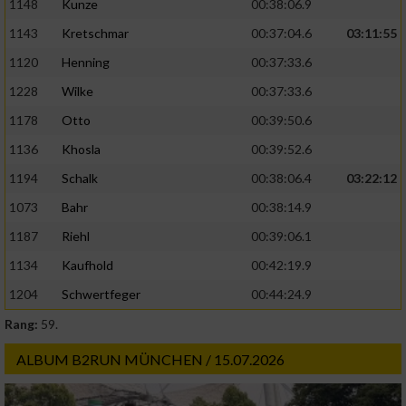
1148
Kunze
00:38:06.9
1143
Kretschmar
00:37:04.6
03:11:55
1120
Henning
00:37:33.6
1228
Wilke
00:37:33.6
1178
Otto
00:39:50.6
1136
Khosla
00:39:52.6
1194
Schalk
00:38:06.4
03:22:12
1073
Bahr
00:38:14.9
1187
Riehl
00:39:06.1
1134
Kaufhold
00:42:19.9
1204
Schwertfeger
00:44:24.9
Rang:
59.
ALBUM B2RUN MÜNCHEN / 15.07.2026