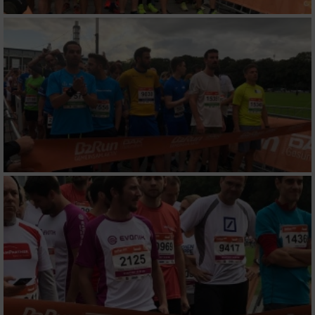
Messung der Performance von Inhalten
Analyse von Zielgruppen durch Statistiken
oder Kombinationen von Daten aus
verschiedenen Quellen
Entwicklung und Verbesserung der Angebote
Verwendung reduzierter Daten zur Auswahl
von Inhalten
IAB-Besonderheiten:
Verwendung genauer Standortdaten
Geräte anhand von aktiv angeforderten
Informationen identifizieren
Nicht-IAB-Verarbeitungszwecke: