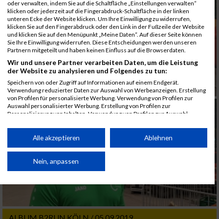
oder verwalten, indem Sie auf die Schaltfläche „Einstellungen verwalten“
klicken oder jederzeit auf die Fingerabdruck-Schaltfläche in der linken
unteren Ecke der Website klicken. Um Ihre Einwilligung zu widerrufen,
klicken Sie auf den Fingerabdruck oder den Link in der Fußzeile der Website
und klicken Sie auf den Menüpunkt „Meine Daten“. Auf dieser Seite können
Sie Ihre Einwilligung widerrufen. Diese Entscheidungen werden unseren
Partnern mitgeteilt und haben keinen Einfluss auf die Browserdaten.
Wir und unsere Partner verarbeiten Daten, um die Leistung
der Website zu analysieren und Folgendes zu tun:
Speichern von oder Zugriff auf Informationen auf einem Endgerät.
Verwendung reduzierter Daten zur Auswahl von Werbeanzeigen. Erstellung
von Profilen für personalisierte Werbung. Verwendung von Profilen zur
Auswahl personalisierter Werbung. Erstellung von Profilen zur
Personalisierung von Inhalten. Verwendung von Profilen zur Auswahl
personalisierter Inhalte. Messung der Werbeleistung. Messung der
Performance von Inhalten. Analyse von Zielgruppen durch Statistiken oder
Kombinationen von Daten aus verschiedenen Quellen. Entwicklung und
Alle akzeptieren
Ablehnen
Verbesserung der Angebote. Verwendung reduzierter Daten zur Auswahl
von Inhalten.
Daten können außerhalb der Europäischen Union weitergegeben und in die
Nein, anpassen
USA gesendet werden.
Ihre Einwilligung und die cookie Richtlinie gelten ausschließlich für diese
Website/App.
Partnerliste anzeigen (1 IAB-Anbieter)
ALBUM B2RUN KÖLN / 05.09.2019