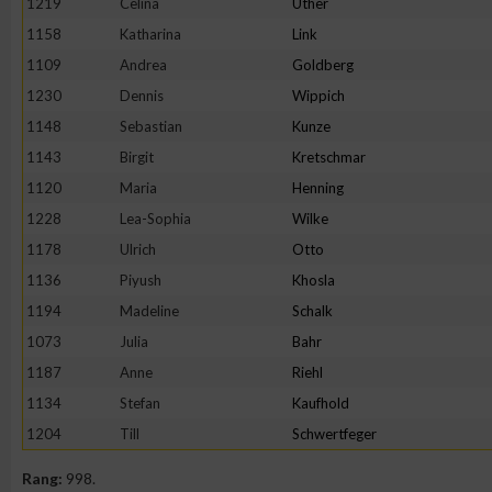
1219
Celina
Uther
IAB-Besonderheiten:
1158
Katharina
Link
Verwendung genauer Standortdaten
1109
Andrea
Goldberg
1230
Dennis
Wippich
Geräte anhand von aktiv angeforderten Informationen identifi
1148
Sebastian
Kunze
1143
Birgit
Kretschmar
Nicht-IAB-Verarbeitungszwecke:
1120
Maria
Henning
Notwendig
1228
Lea-Sophia
Wilke
1178
Ulrich
Otto
1136
Piyush
Khosla
Performance
1194
Madeline
Schalk
1073
Julia
Bahr
Funktional
1187
Anne
Riehl
1134
Stefan
Kaufhold
Werbung
1204
Till
Schwertfeger
Rang:
998.