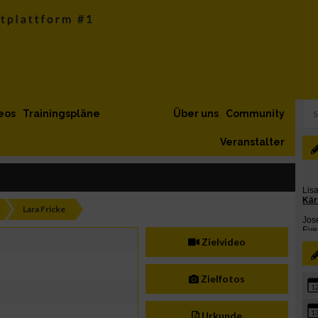
eos
Trainingspläne
Über uns
Community
Veranstalter
Lara Fricke
Zielvideo
Zielfotos
1
1
Urkunde