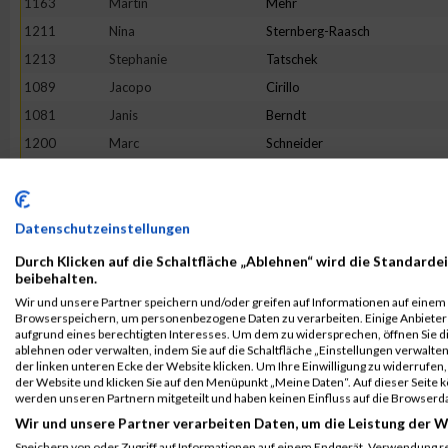
1163
Martin
Mehr
1211
Nina
Sternberg-Raasch
1213
Stephanie
Tatschek
1089
Jacopo
Cirillo
1081
Janis
Berndt
1200
Marc
Schneider
1223
Liane
Weber
1135
Jana
Kersten
1217
Francis
Tuason
Datenschutzeinstellungen
1072
Philipp
Appelt
Durch Klicken auf die Schaltfläche „Ablehnen“ wird die Standardei
beibehalten.
1186
Marcel
Richter
Wir und unsere Partner speichern und/oder greifen auf Informationen auf einem G
1220
Stefanie
Von Appen
Browserspeichern, um personenbezogene Daten zu verarbeiten. Einige Anbiete
aufgrund eines berechtigten Interesses. Um dem zu widersprechen, öffnen Sie die
1144
Janka
Kröbel
ablehnen oder verwalten, indem Sie auf die Schaltfläche „Einstellungen verwalten“
der linken unteren Ecke der Website klicken. Um Ihre Einwilligung zu widerrufen, 
1114
Daniel
Hasert
der Website und klicken Sie auf den Menüpunkt „Meine Daten“. Auf dieser Seite 
1202
Dennis
Schulze
werden unseren Partnern mitgeteilt und haben keinen Einfluss auf die Browserd
Wir und unsere Partner verarbeiten Daten, um die Leistung der W
1216
Friedl
Tobias
Speichern von oder Zugriff auf Informationen auf einem Endgerät. Verwendung r