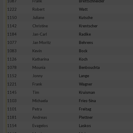
1087
Frank
Brettschneider
1222
Robert
Watt
1150
Juliane
Kutsche
1142
Christine
Krentscher
1184
Jan-Carl
Radike
1077
Jan Moritz
Behrens
1083
Kevin
Bock
1126
Katharina
Koch
1078
Mounia
Benbouchta
1152
Jonny
Lange
1221
Frank
Wagner
1145
Tim
Kruisman
1103
Michaela
Fries-Sina
1101
Petra
Freitag
1181
Andreas
Plettner
1154
Evagelos
Laskos