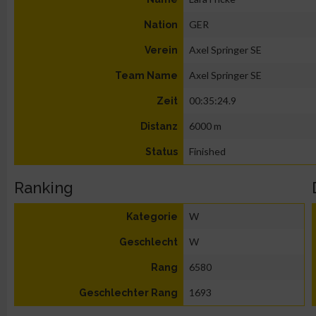
GER
Nation
Axel Springer SE
Verein
Axel Springer SE
Team Name
00:35:24.9
Zeit
6000 m
Distanz
Finished
Status
Ranking
W
Kategorie
W
Geschlecht
6580
Rang
1693
Geschlechter Rang