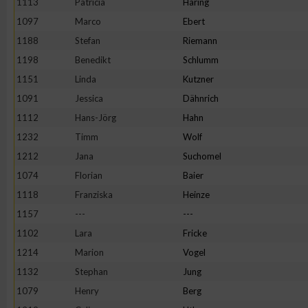
1113
Patricia
Häring
1097
Marco
Ebert
Erstellung von Profilen zur Personalisierung von Inhalten
1188
Stefan
Riemann
1198
Benedikt
Schlumm
Verwendung von Profilen zur Auswahl personalisierter Inhalte
1151
Linda
Kutzner
1091
Jessica
Dähnrich
Messung der Werbeleistung
1112
Hans-Jörg
Hahn
1232
Timm
Wolf
Messung der Performance von Inhalten
1212
Jana
Suchomel
1074
Florian
Baier
Analyse von Zielgruppen durch Statistiken oder Kombinatione
1118
Franziska
Heinze
verschiedenen Quellen
1157
---
---
1102
Lara
Fricke
Entwicklung und Verbesserung der Angebote
1214
Marion
Vogel
1132
Stephan
Jung
Verwendung reduzierter Daten zur Auswahl von Inhalten
1079
Henry
Berg