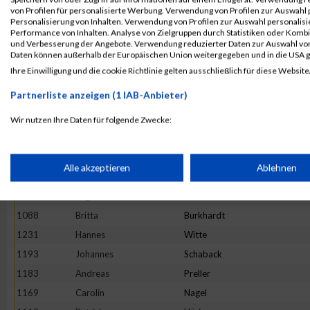
1090
Anke
Clippingdale
von Profilen für personalisierte Werbung. Verwendung von Profilen zur Auswahl p
1115
Laura
Hebrock
Personalisierung von Inhalten. Verwendung von Profilen zur Auswahl personalis
Performance von Inhalten. Analyse von Zielgruppen durch Statistiken oder Komb
1195
Martin
Scharrmann
und Verbesserung der Angebote. Verwendung reduzierter Daten zur Auswahl von
Daten können außerhalb der Europäischen Union weitergegeben und in die USA 
1095
Carsten
Dorn
Ihre Einwilligung und die cookie Richtlinie gelten ausschließlich für diese Website
1146
Michael
Kruse
Partnerliste anzeigen (1 IAB-Anbieter)
1175
Heike
Noll
1104
Michaela
Fries-Sina
Wir nutzen Ihre Daten für folgende Zwecke:
IAB-Verarbeitungszwecke:
1133
Andy
Kalies
1162
Torsten
Mehlert
Speichern von oder Zugriff auf Informationen auf einem Endge
Alle akzeptieren
Ablehnen
1108
Dennis
Gick
1093
Olga
Dimitrienko
Verwendung reduzierter Daten zur Auswahl von Werbeanzeige
1088
Britta
Burkhardt
1231
Hannes
Witte
Erstellung von Profilen für personalisierte Werbung
1193
Johannes
Schaback
1183
Andreas
Preller
1169
Carolin
Nagel
Verwendung von Profilen zur Auswahl personalisierter Werbun