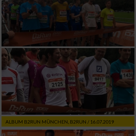
Messung der Performance von Inhalten
Analyse von Zielgruppen durch Statistiken
oder Kombinationen von Daten aus
verschiedenen Quellen
Entwicklung und Verbesserung der Angebote
Verwendung reduzierter Daten zur Auswahl
von Inhalten
IAB-Besonderheiten:
Verwendung genauer Standortdaten
Geräte anhand von aktiv angeforderten
Informationen identifizieren
Nicht-IAB-Verarbeitungszwecke:
ALBUM B2RUN MÜNCHEN, B2RUN / 16.07.2019
Notwendig