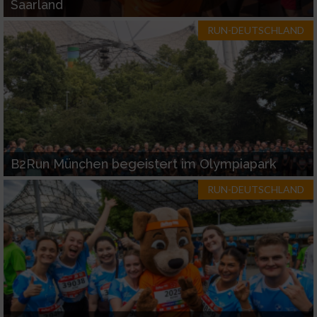
Saarland
RUN-DEUTSCHLAND
B2Run München begeistert im Olympiapark
RUN-DEUTSCHLAND