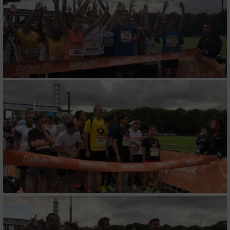
Speichern von oder Zugriff auf Informationen
auf einem Endgerät
Verwendung reduzierter Daten zur Auswahl
von Werbeanzeigen
Erstellung von Profilen für personalisierte
Werbung
Verwendung von Profilen zur Auswahl
personalisierter Werbung
Erstellung von Profilen zur Personalisierung
von Inhalten
Verwendung von Profilen zur Auswahl
personalisierter Inhalte
Messung der Werbeleistung