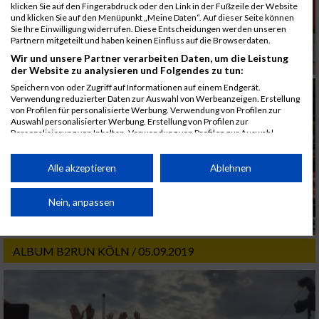
klicken Sie auf den Fingerabdruck oder den Link in der Fußzeile der Website
und klicken Sie auf den Menüpunkt „Meine Daten“. Auf dieser Seite können
Sie Ihre Einwilligung widerrufen. Diese Entscheidungen werden unseren
Partnern mitgeteilt und haben keinen Einfluss auf die Browserdaten.
Wir und unsere Partner verarbeiten Daten, um die Leistung
der Website zu analysieren und Folgendes zu tun:
Speichern von oder Zugriff auf Informationen auf einem Endgerät.
Verwendung reduzierter Daten zur Auswahl von Werbeanzeigen. Erstellung
von Profilen für personalisierte Werbung. Verwendung von Profilen zur
Auswahl personalisierter Werbung. Erstellung von Profilen zur
Personalisierung von Inhalten. Verwendung von Profilen zur Auswahl
personalisierter Inhalte. Messung der Werbeleistung. Messung der
Performance von Inhalten. Analyse von Zielgruppen durch Statistiken oder
Kombinationen von Daten aus verschiedenen Quellen. Entwicklung und
Alle akzeptieren
Ablehnen
Verbesserung der Angebote. Verwendung reduzierter Daten zur Auswahl
von Inhalten.
Daten können außerhalb der Europäischen Union weitergegeben und in die
Nein, anpassen
USA gesendet werden.
Ihre Einwilligung und die cookie Richtlinie gelten ausschließlich für diese
Website/App.
ALBUM B2RUN KÖLN / 05.09.2019
Partnerliste anzeigen (1 IAB-Anbieter)
Wir nutzen Ihre Daten für folgende Zwecke:
IAB-Verarbeitungszwecke: