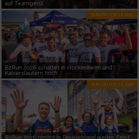
auf Teamgeist
RUN-DEUTSCHLAND
B2Run 2026 schaltet in Hockenheim und
Kaiserslautern hoch
RUN-DEUTSCHLAND
B2Run 2026 nimmt in Deutschland weiter Fahrt