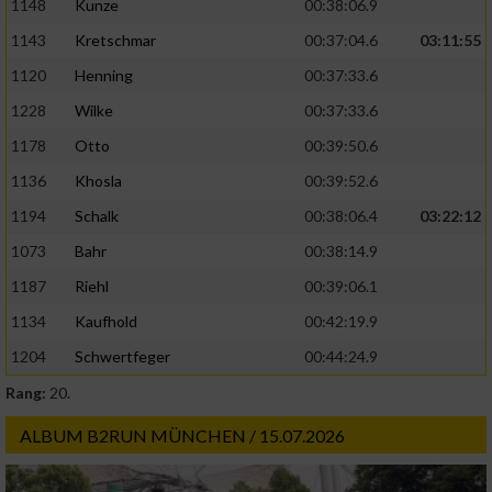
1148
Kunze
00:38:06.9
1143
Kretschmar
00:37:04.6
03:11:55
1120
Henning
00:37:33.6
1228
Wilke
00:37:33.6
1178
Otto
00:39:50.6
1136
Khosla
00:39:52.6
1194
Schalk
00:38:06.4
03:22:12
1073
Bahr
00:38:14.9
1187
Riehl
00:39:06.1
1134
Kaufhold
00:42:19.9
1204
Schwertfeger
00:44:24.9
Rang:
20.
ALBUM B2RUN MÜNCHEN / 15.07.2026