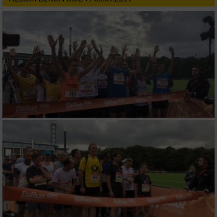
Wir nutzen Ihre Daten für folgende Zwecke:
IAB-Verarbeitungszwecke:
Speichern von oder Zugriff auf Informationen
auf einem Endgerät
Verwendung reduzierter Daten zur Auswahl
von Werbeanzeigen
Erstellung von Profilen für personalisierte
Werbung
Verwendung von Profilen zur Auswahl
personalisierter Werbung
Erstellung von Profilen zur Personalisierung
von Inhalten
Verwendung von Profilen zur Auswahl
personalisierter Inhalte
Messung der Werbeleistung