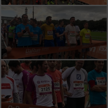
Messung der Performance von Inhalten
Analyse von Zielgruppen durch Statistiken
oder Kombinationen von Daten aus
verschiedenen Quellen
Entwicklung und Verbesserung der Angebote
Verwendung reduzierter Daten zur Auswahl
von Inhalten
IAB-Besonderheiten:
Verwendung genauer Standortdaten
Geräte anhand von aktiv angeforderten
Informationen identifizieren
Nicht-IAB-Verarbeitungszwecke: