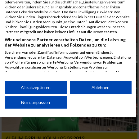
oder verwalten, indem Sie auf die Schaltfläche „Einstellungen verwalten“
klicken oder jederzeit auf die Fingerabdruck-Schaltfläche in der linken
unteren Ecke der Website klicken. Um Ihre Einwilligung zu widerrufen,
klicken Sie auf den Fingerabdruck oder den Link in der Fußzeile der Website
und klicken Sie auf den Menüpunkt „Meine Daten“. Auf dieser Seite können
Sie Ihre Einwilligung widerrufen. Diese Entscheidungen werden unseren
Partnern mitgeteilt und haben keinen Einfluss auf die Browserdaten.
Wir und unsere Partner verarbeiten Daten, um die Leistung
der Website zu analysieren und Folgendes zu tun:
Speichern von oder Zugriff auf Informationen auf einem Endgerät.
Verwendung reduzierter Daten zur Auswahl von Werbeanzeigen. Erstellung
von Profilen für personalisierte Werbung. Verwendung von Profilen zur
Auswahl personalisierter Werbung. Erstellung von Profilen zur
Personalisierung von Inhalten. Verwendung von Profilen zur Auswahl
personalisierter Inhalte. Messung der Werbeleistung. Messung der
Performance von Inhalten. Analyse von Zielgruppen durch Statistiken oder
Kombinationen von Daten aus verschiedenen Quellen. Entwicklung und
Alle akzeptieren
Ablehnen
Verbesserung der Angebote. Verwendung reduzierter Daten zur Auswahl
von Inhalten.
Daten können außerhalb der Europäischen Union weitergegeben und in die
Nein, anpassen
USA gesendet werden.
Ihre Einwilligung und die cookie Richtlinie gelten ausschließlich für diese
Website/App.
Partnerliste anzeigen (1 IAB-Anbieter)
ALBUM B2RUN KÖLN / 05.09.2019