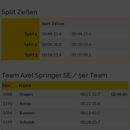
Split Zeiten
Split Zeiten
00:44:25.4
00:44:25.4
Split 1
00:06:30.2
00:50:55.6
Split 2
00:16:13.4
01:07:09.1
Split 3
Team Axel Springer SE / 5er Team
Stnr
Name
1068
Stegen
00:21:32.7
02:04:00
1190
Rohde
00:22:33.6
1084
Bommer
00:22:43.7
1199
Schmidt
00:28:20.7