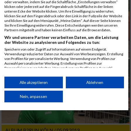
oder verwalten, indem Sie auf die Schaltfläche „Einstellungen verwalten“
klicken oder jederzeit auf die Fingerabdruck-Schaltfläche in der linken
unteren Ecke der Website klicken. Um Ihre Einwilligung zu widerrufen,
klicken Sie auf den Fingerabdruck oder den Link in der Fußzeile der Website
und klicken Sie auf den Menüpunkt „Meine Daten“. Auf dieser Seite können
Sie Ihre Einwilligung widerrufen. Diese Entscheidungen werden unseren
Partnern mitgeteilt und haben keinen Einfluss auf die Browserdaten.
Wir und unsere Partner verarbeiten Daten, um die Leistung
der Website zu analysieren und Folgendes zu tun:
Speichern von oder Zugriff auf Informationen auf einem Endgerät.
Verwendung reduzierter Daten zur Auswahl von Werbeanzeigen. Erstellung
von Profilen für personalisierte Werbung. Verwendung von Profilen zur
Auswahl personalisierter Werbung. Erstellung von Profilen zur
Personalisierung von Inhalten. Verwendung von Profilen zur Auswahl
personalisierter Inhalte. Messung der Werbeleistung. Messung der
Performance von Inhalten. Analyse von Zielgruppen durch Statistiken oder
Kombinationen von Daten aus verschiedenen Quellen. Entwicklung und
Alle akzeptieren
Ablehnen
Verbesserung der Angebote. Verwendung reduzierter Daten zur Auswahl
von Inhalten.
Daten können außerhalb der Europäischen Union weitergegeben und in die
Nein, anpassen
USA gesendet werden.
Ihre Einwilligung und die cookie Richtlinie gelten ausschließlich für diese
Website/App.
Partnerliste anzeigen (1 IAB-Anbieter)
ALBUM B2RUN KÖLN / 05.09.2019