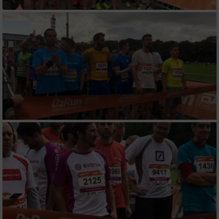
Messung der Performance von Inhalten
Analyse von Zielgruppen durch Statistiken
oder Kombinationen von Daten aus
verschiedenen Quellen
Entwicklung und Verbesserung der Angebote
Verwendung reduzierter Daten zur Auswahl
von Inhalten
IAB-Besonderheiten:
Verwendung genauer Standortdaten
Geräte anhand von aktiv angeforderten
Informationen identifizieren
Nicht-IAB-Verarbeitungszwecke: