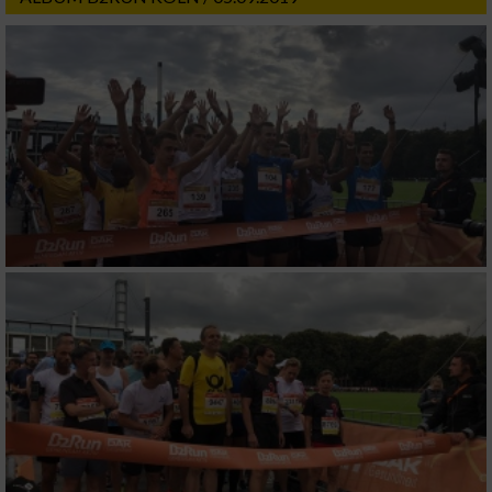
Wir nutzen Ihre Daten für folgende Zwecke:
IAB-Verarbeitungszwecke:
Speichern von oder Zugriff auf Informationen
auf einem Endgerät
Verwendung reduzierter Daten zur Auswahl
von Werbeanzeigen
Erstellung von Profilen für personalisierte
Werbung
Verwendung von Profilen zur Auswahl
personalisierter Werbung
Erstellung von Profilen zur Personalisierung
von Inhalten
Verwendung von Profilen zur Auswahl
personalisierter Inhalte
Messung der Werbeleistung