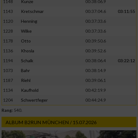
1148
Kunze
00:38:06.9
1143
Kretschmar
00:37:04.6
03:11:55
1120
Henning
00:37:33.6
1228
Wilke
00:37:33.6
1178
Otto
00:39:50.6
1136
Khosla
00:39:52.6
1194
Schalk
00:38:06.4
03:22:12
1073
Bahr
00:38:14.9
1187
Riehl
00:39:06.1
1134
Kaufhold
00:42:19.9
1204
Schwertfeger
00:44:24.9
Rang:
540.
ALBUM B2RUN MÜNCHEN / 15.07.2026