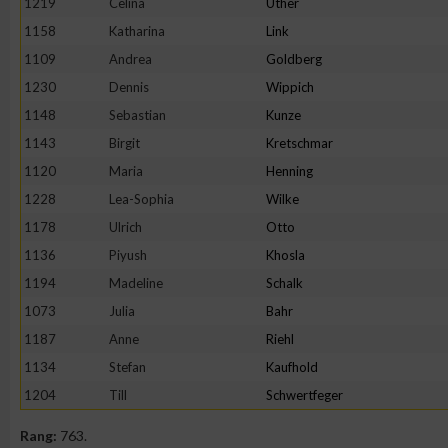
1219
Celina
Uther
IAB-Besonderheiten:
1158
Katharina
Link
Verwendung genauer Standortdaten
1109
Andrea
Goldberg
1230
Dennis
Wippich
Geräte anhand von aktiv angeforderten Informationen identifi
1148
Sebastian
Kunze
1143
Birgit
Kretschmar
Nicht-IAB-Verarbeitungszwecke:
1120
Maria
Henning
Notwendig
1228
Lea-Sophia
Wilke
1178
Ulrich
Otto
1136
Piyush
Khosla
Performance
1194
Madeline
Schalk
1073
Julia
Bahr
Funktional
1187
Anne
Riehl
1134
Stefan
Kaufhold
Werbung
1204
Till
Schwertfeger
Rang:
763.