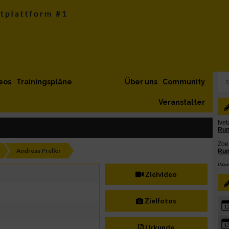
eos
Trainingspläne
Über uns
Community
Veranstalter
Andreas Preller
Zielvideo
Zielfotos
1
1
Urkunde