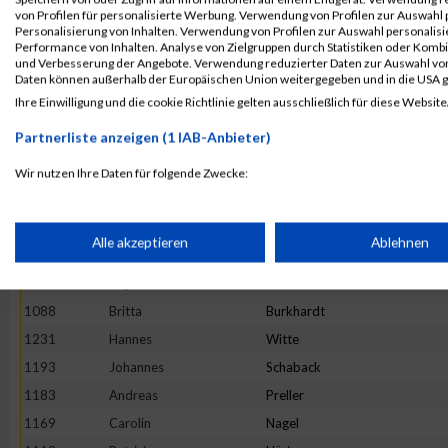
1090
Anke
Clippingdale
von Profilen für personalisierte Werbung. Verwendung von Profilen zur Auswahl p
1115
Laura
Hebrock
Personalisierung von Inhalten. Verwendung von Profilen zur Auswahl personalis
Performance von Inhalten. Analyse von Zielgruppen durch Statistiken oder Komb
1195
Martin
Scharrmann
und Verbesserung der Angebote. Verwendung reduzierter Daten zur Auswahl von
Daten können außerhalb der Europäischen Union weitergegeben und in die USA 
1095
Carsten
Dorn
Ihre Einwilligung und die cookie Richtlinie gelten ausschließlich für diese Website
1146
Michael
Kruse
Partnerliste anzeigen (1 IAB-Anbieter)
1175
Heike
Noll
1104
Michaela
Fries-Sina
Wir nutzen Ihre Daten für folgende Zwecke:
IAB-Verarbeitungszwecke:
1133
Andy
Kalies
1162
Torsten
Mehlert
Speichern von oder Zugriff auf Informationen auf einem Endge
Alle akzeptieren
Ablehnen
1108
Dennis
Gick
1093
Olga
Dimitrienko
Verwendung reduzierter Daten zur Auswahl von Werbeanzeige
1088
Britta
Burkhardt
1231
Hannes
Witte
Erstellung von Profilen für personalisierte Werbung
1193
Johannes
Schaback
1183
Andreas
Preller
1169
Carolin
Nagel
Verwendung von Profilen zur Auswahl personalisierter Werbun