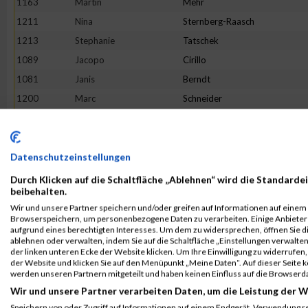
1163
Martin
Mehr
1211
Nina
Sternberg-Raasch
1213
Stephanie
Tatschek
1089
Jacopo
Cirillo
1081
Janis
Berndt
1200
Marc
Schneider
1223
Liane
Weber
1135
Jana
Kersten
1217
Francis
Tuason
Datenschutzeinstellungen
1072
Philipp
Appelt
Durch Klicken auf die Schaltfläche „Ablehnen“ wird die Standardei
beibehalten.
1186
Marcel
Richter
Wir und unsere Partner speichern und/oder greifen auf Informationen auf einem G
1220
Stefanie
Von Appen
Browserspeichern, um personenbezogene Daten zu verarbeiten. Einige Anbiete
aufgrund eines berechtigten Interesses. Um dem zu widersprechen, öffnen Sie die
1144
Janka
Kröbel
ablehnen oder verwalten, indem Sie auf die Schaltfläche „Einstellungen verwalten“
der linken unteren Ecke der Website klicken. Um Ihre Einwilligung zu widerrufen, 
1114
Daniel
Hasert
der Website und klicken Sie auf den Menüpunkt „Meine Daten“. Auf dieser Seite 
1202
Dennis
Schulze
werden unseren Partnern mitgeteilt und haben keinen Einfluss auf die Browserd
Wir und unsere Partner verarbeiten Daten, um die Leistung der W
1216
Friedl
Tobias
Speichern von oder Zugriff auf Informationen auf einem Endgerät. Verwendung r