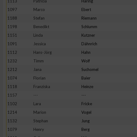
1113
Patricia
Häring
1097
Marco
Ebert
Erstellung von Profilen zur Personalisierung von Inhalten
1188
Stefan
Riemann
1198
Benedikt
Schlumm
Verwendung von Profilen zur Auswahl personalisierter Inhalte
1151
Linda
Kutzner
1091
Jessica
Dähnrich
Messung der Werbeleistung
1112
Hans-Jörg
Hahn
1232
Timm
Wolf
Messung der Performance von Inhalten
1212
Jana
Suchomel
1074
Florian
Baier
Analyse von Zielgruppen durch Statistiken oder Kombinatione
1118
Franziska
Heinze
verschiedenen Quellen
1157
---
---
1102
Lara
Fricke
Entwicklung und Verbesserung der Angebote
1214
Marion
Vogel
1132
Stephan
Jung
Verwendung reduzierter Daten zur Auswahl von Inhalten
1079
Henry
Berg