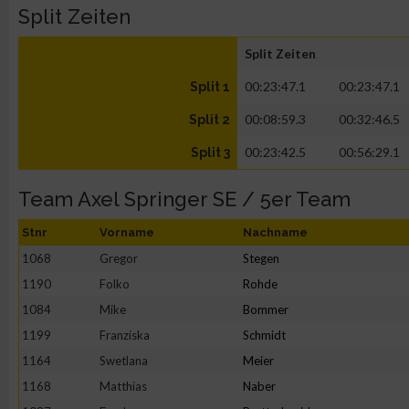
Split Zeiten
Split Zeiten
00:23:47.1
00:23:47.1
Split 1
00:08:59.3
00:32:46.5
Split 2
00:23:42.5
00:56:29.1
Split 3
Team Axel Springer SE / 5er Team
Stnr
Vorname
Nachname
1068
Gregor
Stegen
1190
Folko
Rohde
1084
Mike
Bommer
1199
Franziska
Schmidt
1164
Swetlana
Meier
1168
Matthias
Naber