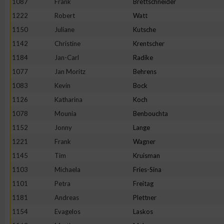
1087
Frank
Brettschneider
1222
Robert
Watt
1150
Juliane
Kutsche
1142
Christine
Krentscher
1184
Jan-Carl
Radike
1077
Jan Moritz
Behrens
1083
Kevin
Bock
1126
Katharina
Koch
1078
Mounia
Benbouchta
1152
Jonny
Lange
1221
Frank
Wagner
1145
Tim
Kruisman
1103
Michaela
Fries-Sina
1101
Petra
Freitag
1181
Andreas
Plettner
1154
Evagelos
Laskos