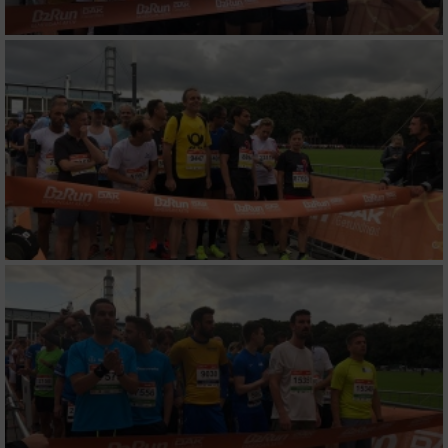
Verwendung reduzierter Daten zur Auswahl
von Werbeanzeigen
Erstellung von Profilen für personalisierte
Werbung
Verwendung von Profilen zur Auswahl
personalisierter Werbung
Erstellung von Profilen zur Personalisierung
von Inhalten
Verwendung von Profilen zur Auswahl
personalisierter Inhalte
Messung der Werbeleistung
Messung der Performance von Inhalten