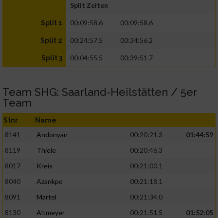
Split Zeiten
00:09:58.6
00:09:58.6
Split 1
00:24:57.5
00:34:56.2
Split 2
00:04:55.5
00:39:51.7
Split 3
Team SHG: Saarland-Heilstätten / 5er
Team
Stnr
Name
8141
Andonyan
00:20:21.3
01:44:59
8119
Thiele
00:20:46.3
8017
Kreis
00:21:00.1
8040
Azankpo
00:21:18.1
8091
Martel
00:21:34.0
8130
Altmeyer
00:21:51.5
01:52:05