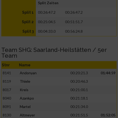
Split Zeiten
00:26:47.2
00:26:47.2
Split 1
00:25:04.5
00:51:51.7
Split 2
00:04:33.0
00:56:24.8
Split 3
Team SHG: Saarland-Heilstätten / 5er
Team
Stnr
Name
8141
Andonyan
00:20:21.3
01:44:59
8119
Thiele
00:20:46.3
8017
Kreis
00:21:00.1
8040
Azankpo
00:21:18.1
8091
Martel
00:21:34.0
8130
Altmeyer
00:21:51.5
01:52:05