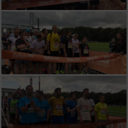
Verwendung reduzierter Daten zur Auswahl
von Werbeanzeigen
Erstellung von Profilen für personalisierte
Werbung
Verwendung von Profilen zur Auswahl
personalisierter Werbung
Erstellung von Profilen zur Personalisierung
von Inhalten
Verwendung von Profilen zur Auswahl
personalisierter Inhalte
Messung der Werbeleistung
Messung der Performance von Inhalten