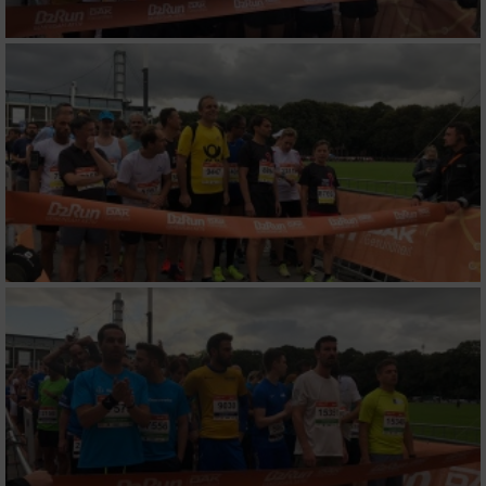
Verwendung reduzierter Daten zur Auswahl
von Werbeanzeigen
Erstellung von Profilen für personalisierte
Werbung
Verwendung von Profilen zur Auswahl
personalisierter Werbung
Erstellung von Profilen zur Personalisierung
von Inhalten
Verwendung von Profilen zur Auswahl
personalisierter Inhalte
Messung der Werbeleistung
Messung der Performance von Inhalten