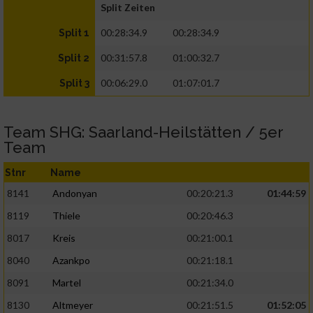
Split Zeiten
00:28:34.9
00:28:34.9
Split 1
00:31:57.8
01:00:32.7
Split 2
00:06:29.0
01:07:01.7
Split 3
Team SHG: Saarland-Heilstätten / 5er
Team
Stnr
Name
8141
Andonyan
00:20:21.3
01:44:59
8119
Thiele
00:20:46.3
8017
Kreis
00:21:00.1
8040
Azankpo
00:21:18.1
8091
Martel
00:21:34.0
8130
Altmeyer
00:21:51.5
01:52:05