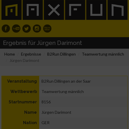
Ergebnis für Jürgen Darimont
Home
Ergebnisse
B2Run Dillingen
Teamwertung männlich
Jürgen Darimont
B2Run Dillingen an der Saar
Veranstaltung
Teamwertung männlich
Wettbewerb
8156
Startnummer
Jürgen Darimont
Name
GER
Nation