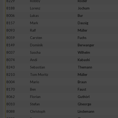
8229
Robby
Röder
8188
Lorenz
Jochum
Erstellung von Profilen zur Personalisierung von Inhalten
8006
Lukas
Bur
8157
Mark
Dausig
Verwendung von Profilen zur Auswahl personalisierter Inhalte
8093
Ralf
Müller
8059
Carsten
Fuchs
Messung der Werbeleistung
8149
Dominik
Berwanger
8037
Sascha
Wilhelm
Messung der Performance von Inhalten
8074
Andi
Kabashi
8243
Sebastian
Themann
Analyse von Zielgruppen durch Statistiken oder Kombinatione
8210
Tom Moritz
Müller
verschiedenen Quellen
8004
Mario
Braun
8170
Ben
Faust
Entwicklung und Verbesserung der Angebote
8062
Florian
Guthörl
8010
Stefan
Gheorge
Verwendung reduzierter Daten zur Auswahl von Inhalten
8088
Christoph
Lindemann