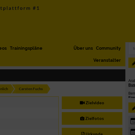
eos
Trainingspläne
Über uns
Community
Veranstalter
nlich
Carsten Fuchs
Zielvideo
Zielfotos
1
1
Urkunde