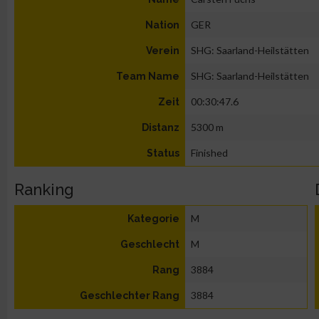
GER
Nation
SHG: Saarland-Heilstätten
Verein
SHG: Saarland-Heilstätten
Team Name
00:30:47.6
Zeit
5300 m
Distanz
Finished
Status
Ranking
M
Kategorie
M
Geschlecht
3884
Rang
3884
Geschlechter Rang