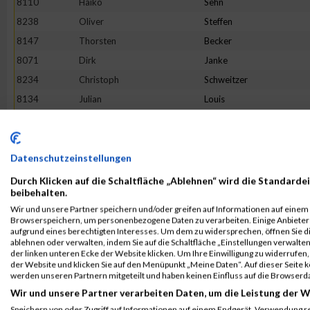
8110
Haiko
Sehn
8238
Oliver
Steffen
8147
Thorsten
Becker
8071
Dirk
Janke
8234
Christoph
Schweitzer
8134
Julian
Louis
8137
Marc
Ahrweiler
8102
Kevin
Reichert
8111
Serkan
Sertkaya
Datenschutzeinstellungen
8009
Christian
Gersing
Durch Klicken auf die Schaltfläche „Ablehnen“ wird die Standardei
beibehalten.
8140
Sameh
Alalem
Wir und unsere Partner speichern und/oder greifen auf Informationen auf einem G
8219
Joshua
Pohl
Browserspeichern, um personenbezogene Daten zu verarbeiten. Einige Anbiete
aufgrund eines berechtigten Interesses. Um dem zu widersprechen, öffnen Sie die
8026
Cédric
Roth
ablehnen oder verwalten, indem Sie auf die Schaltfläche „Einstellungen verwalten“
der linken unteren Ecke der Website klicken. Um Ihre Einwilligung zu widerrufen, 
8200
Tobias
Luxenburger
der Website und klicken Sie auf den Menüpunkt „Meine Daten“. Auf dieser Seite 
8220
Imre
Polgar
werden unseren Partnern mitgeteilt und haben keinen Einfluss auf die Browserd
Wir und unsere Partner verarbeiten Daten, um die Leistung der W
8148
Pascal
Bennoit
Speichern von oder Zugriff auf Informationen auf einem Endgerät. Verwendung r