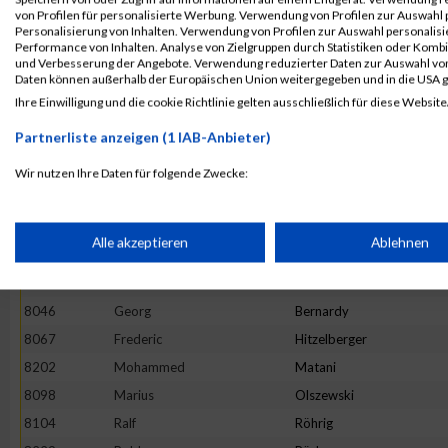
8072
Andreas
Jung
von Profilen für personalisierte Werbung. Verwendung von Profilen zur Auswahl p
8075
David
Kihl - Wiesen
Personalisierung von Inhalten. Verwendung von Profilen zur Auswahl personalis
Performance von Inhalten. Analyse von Zielgruppen durch Statistiken oder Komb
8029
Timm
Schneider
und Verbesserung der Angebote. Verwendung reduzierter Daten zur Auswahl von
Daten können außerhalb der Europäischen Union weitergegeben und in die USA 
8031
Michael
Schubert
Ihre Einwilligung und die cookie Richtlinie gelten ausschließlich für diese Website
8069
Martin
Huppert
Partnerliste anzeigen (1 IAB-Anbieter)
8033
Martin
Seminario
8015
Peter
Henkel
Wir nutzen Ihre Daten für folgende Zwecke:
IAB-Verarbeitungszwecke:
8070
Chris
James
8125
Jörg
Wengler
Speichern von oder Zugriff auf Informationen auf einem Endge
Alle akzeptieren
Ablehnen
8025
Christian
Ollig
8176
Alexander
Glombitza
Verwendung reduzierter Daten zur Auswahl von Werbeanzeige
8046
Georg
Bernardy
8067
Frederic
Hitzelberger
Erstellung von Profilen für personalisierte Werbung
8202
Mohammed
Matani
8098
Marius
Olszewski
8104
Ralf
Röhrig
Verwendung von Profilen zur Auswahl personalisierter Werbun