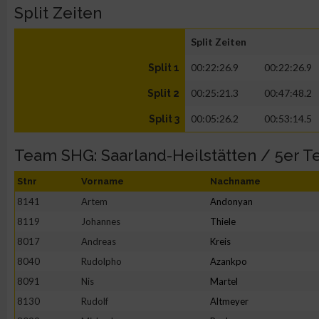
Split Zeiten
Split Zeiten
00:22:26.9
00:22:26.9
Split 1
00:25:21.3
00:47:48.2
Split 2
00:05:26.2
00:53:14.5
Split 3
Team SHG: Saarland-Heilstätten / 5er 
Stnr
Vorname
Nachname
8141
Artem
Andonyan
8119
Johannes
Thiele
8017
Andreas
Kreis
8040
Rudolpho
Azankpo
8091
Nis
Martel
8130
Rudolf
Altmeyer