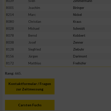
8039
Sven
Zimmermann
IAB-Besonderheiten:
8001
Joachim
Biringer
Verwendung genauer Standortdaten
8214
Marc
Nickel
8080
Christian
Kraus
Geräte anhand von aktiv angeforderten Informationen identifi
8028
Michael
Schmidt
8078
Bernd
Kobbert
Nicht-IAB-Verarbeitungszwecke:
8038
Josef
Zenner
Notwendig
8128
Siegfried
Ziebuhr
8156
Jürgen
Darimont
8172
Matthias
Freihöfer
Performance
Rang:
665.
Funktional
Kontaktformular / Fragen
zur Zeitmessung
Werbung
Carsten Fuchs