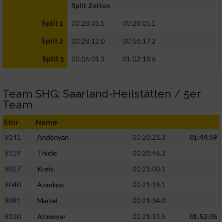
Split Zeiten
00:28:05.1
00:28:05.1
Split 1
00:28:12.0
00:56:17.2
Split 2
00:06:01.3
01:02:18.6
Split 3
Team SHG: Saarland-Heilstätten / 5er
Team
Stnr
Name
8141
Andonyan
00:20:21.3
01:44:59
8119
Thiele
00:20:46.3
8017
Kreis
00:21:00.1
8040
Azankpo
00:21:18.1
8091
Martel
00:21:34.0
8130
Altmeyer
00:21:51.5
01:52:05