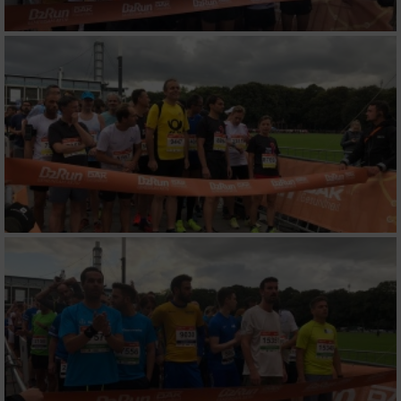
Verwendung reduzierter Daten zur Auswahl
von Werbeanzeigen
Erstellung von Profilen für personalisierte
Werbung
Verwendung von Profilen zur Auswahl
personalisierter Werbung
Erstellung von Profilen zur Personalisierung
von Inhalten
Verwendung von Profilen zur Auswahl
personalisierter Inhalte
Messung der Werbeleistung
Messung der Performance von Inhalten