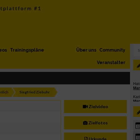
eos
Trainingspläne
Über uns
Community
Veranstalter
nlich
Siegfried Ziebuhr
Zielvideo
Zielfotos
1
1
Urkunde