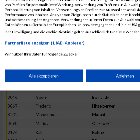
8072
Andreas
Jung
von Profilen für personalisierte Werbung. Verwendung von Profilen zur Auswahl p
8075
David
Kihl - Wiesen
Personalisierung von Inhalten. Verwendung von Profilen zur Auswahl personalis
Performance von Inhalten. Analyse von Zielgruppen durch Statistiken oder Komb
8029
Timm
Schneider
und Verbesserung der Angebote. Verwendung reduzierter Daten zur Auswahl von
Daten können außerhalb der Europäischen Union weitergegeben und in die USA 
8031
Michael
Schubert
Ihre Einwilligung und die cookie Richtlinie gelten ausschließlich für diese Website
8069
Martin
Huppert
Partnerliste anzeigen (1 IAB-Anbieter)
8033
Martin
Seminario
8015
Peter
Henkel
Wir nutzen Ihre Daten für folgende Zwecke:
IAB-Verarbeitungszwecke:
8070
Chris
James
8125
Jörg
Wengler
Speichern von oder Zugriff auf Informationen auf einem Endge
Alle akzeptieren
Ablehnen
8025
Christian
Ollig
8176
Alexander
Glombitza
Verwendung reduzierter Daten zur Auswahl von Werbeanzeige
8046
Georg
Bernardy
8067
Frederic
Hitzelberger
Erstellung von Profilen für personalisierte Werbung
8202
Mohammed
Matani
8098
Marius
Olszewski
8104
Ralf
Röhrig
Verwendung von Profilen zur Auswahl personalisierter Werbun