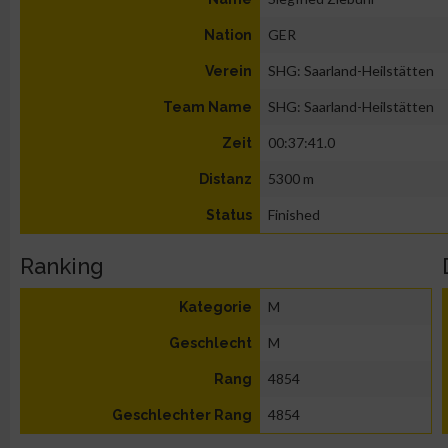
GER
Nation
SHG: Saarland-Heilstätten
Verein
SHG: Saarland-Heilstätten
Team Name
00:37:41.0
Zeit
5300 m
Distanz
Finished
Status
Ranking
M
Kategorie
M
Geschlecht
4854
Rang
4854
Geschlechter Rang