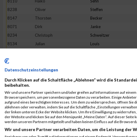
8110
Haiko
Sehn
8238
Oliver
Steffen
8147
Thorsten
Becker
8071
Dirk
Janke
8234
Christoph
Schweitzer
8134
Julian
Louis
8137
Marc
Ahrweiler
8102
Kevin
Reichert
8111
Serkan
Sertkaya
Datenschutzeinstellungen
8009
Christian
Gersing
Durch Klicken auf die Schaltfläche „Ablehnen“ wird die Standardei
beibehalten.
8140
Sameh
Alalem
Wir und unsere Partner speichern und/oder greifen auf Informationen auf einem G
8219
Joshua
Pohl
Browserspeichern, um personenbezogene Daten zu verarbeiten. Einige Anbiete
aufgrund eines berechtigten Interesses. Um dem zu widersprechen, öffnen Sie die
8026
Cédric
Roth
ablehnen oder verwalten, indem Sie auf die Schaltfläche „Einstellungen verwalten“
der linken unteren Ecke der Website klicken. Um Ihre Einwilligung zu widerrufen, 
8200
Tobias
Luxenburger
der Website und klicken Sie auf den Menüpunkt „Meine Daten“. Auf dieser Seite 
8220
Imre
Polgar
werden unseren Partnern mitgeteilt und haben keinen Einfluss auf die Browserd
Wir und unsere Partner verarbeiten Daten, um die Leistung der W
8148
Pascal
Bennoit
Speichern von oder Zugriff auf Informationen auf einem Endgerät. Verwendung r