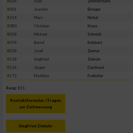
8039
Sven
Zimmermann
IAB-Besonderheiten:
8001
Joachim
Biringer
Verwendung genauer Standortdaten
8214
Marc
Nickel
8080
Christian
Kraus
Geräte anhand von aktiv angeforderten Informationen identifi
8028
Michael
Schmidt
8078
Bernd
Kobbert
Nicht-IAB-Verarbeitungszwecke:
8038
Josef
Zenner
Notwendig
8128
Siegfried
Ziebuhr
8156
Jürgen
Darimont
8172
Matthias
Freihöfer
Performance
Rang:
811.
Funktional
Kontaktformular / Fragen
zur Zeitmessung
Werbung
Siegfried Ziebuhr