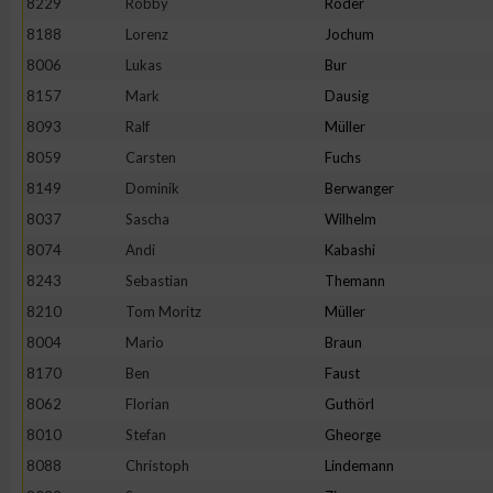
8229
Robby
Röder
8188
Lorenz
Jochum
Erstellung von Profilen zur Personalisierung von Inhalten
8006
Lukas
Bur
8157
Mark
Dausig
Verwendung von Profilen zur Auswahl personalisierter Inhalte
8093
Ralf
Müller
8059
Carsten
Fuchs
Messung der Werbeleistung
8149
Dominik
Berwanger
8037
Sascha
Wilhelm
Messung der Performance von Inhalten
8074
Andi
Kabashi
8243
Sebastian
Themann
Analyse von Zielgruppen durch Statistiken oder Kombinatione
8210
Tom Moritz
Müller
verschiedenen Quellen
8004
Mario
Braun
8170
Ben
Faust
Entwicklung und Verbesserung der Angebote
8062
Florian
Guthörl
8010
Stefan
Gheorge
Verwendung reduzierter Daten zur Auswahl von Inhalten
8088
Christoph
Lindemann