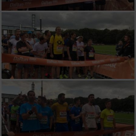
Verwendung reduzierter Daten zur Auswahl
von Werbeanzeigen
Erstellung von Profilen für personalisierte
Werbung
Verwendung von Profilen zur Auswahl
personalisierter Werbung
Erstellung von Profilen zur Personalisierung
von Inhalten
Verwendung von Profilen zur Auswahl
personalisierter Inhalte
Messung der Werbeleistung
Messung der Performance von Inhalten