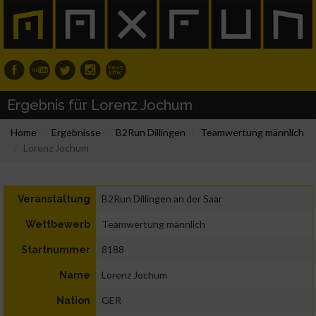
Ergebnis für Lorenz Jochum
Home
Ergebnisse
B2Run Dillingen
Teamwertung männlich
Lorenz Jochum
B2Run Dillingen an der Saar
Veranstaltung
Teamwertung männlich
Wettbewerb
8188
Startnummer
Lorenz Jochum
Name
GER
Nation