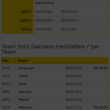
Split Zeiten
00:22:34.6
00:22:34.6
Split 1
00:25:09.8
00:47:44.5
Split 2
00:05:20.0
00:53:04.5
Split 3
Team SHG: Saarland-Heilstätten / 5er
Team
Stnr
Name
8141
Andonyan
00:20:21.3
01:44:59
8119
Thiele
00:20:46.3
8017
Kreis
00:21:00.1
8040
Azankpo
00:21:18.1
8091
Martel
00:21:34.0
8130
Altmeyer
00:21:51.5
01:52:05