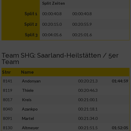
Split Zeiten
00:00:40.8
00:00:40.8
Split 1
00:20:15.0
00:20:55.9
Split 2
00:04:05.6
00:25:01.6
Split 3
Team SHG: Saarland-Heilstätten / 5er
Team
Stnr
Name
8141
Andonyan
00:20:21.3
01:44:59
8119
Thiele
00:20:46.3
8017
Kreis
00:21:00.1
8040
Azankpo
00:21:18.1
8091
Martel
00:21:34.0
8130
Altmeyer
00:21:51.5
01:52:05