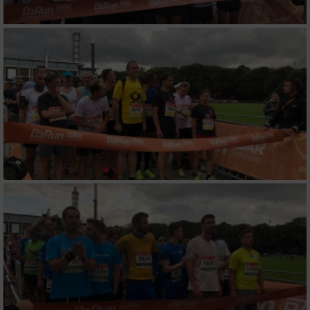
Verwendung reduzierter Daten zur Auswahl
von Werbeanzeigen
Erstellung von Profilen für personalisierte
Werbung
Verwendung von Profilen zur Auswahl
personalisierter Werbung
Erstellung von Profilen zur Personalisierung
von Inhalten
Verwendung von Profilen zur Auswahl
personalisierter Inhalte
Messung der Werbeleistung
Messung der Performance von Inhalten