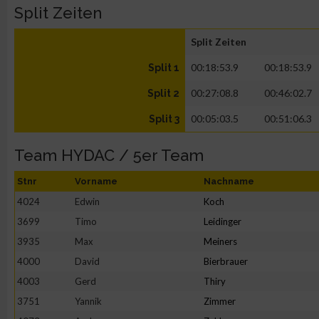
Split Zeiten
Split Zeiten
00:18:53.9
00:18:53.9
Split 1
00:27:08.8
00:46:02.7
Split 2
00:05:03.5
00:51:06.3
Split 3
Team HYDAC / 5er Team
Stnr
Vorname
Nachname
4024
Edwin
Koch
3699
Timo
Leidinger
3935
Max
Meiners
4000
David
Bierbrauer
4003
Gerd
Thiry
3751
Yannik
Zimmer