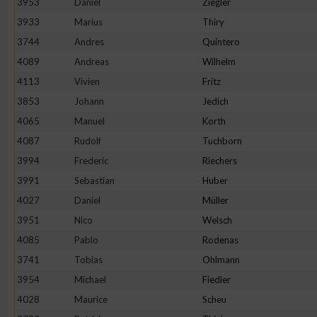
3953
Daniel
Ziegler
3933
Marius
Thiry
Erstellung von Profilen zur Personalisierung von Inhalten
3744
Andres
Quintero
4089
Andreas
Wilhelm
Verwendung von Profilen zur Auswahl personalisierter Inhalte
4113
Vivien
Fritz
3853
Johann
Jedich
Messung der Werbeleistung
4065
Manuel
Korth
4087
Rudolf
Tuchborn
Messung der Performance von Inhalten
3994
Frederic
Riechers
3991
Sebastian
Huber
Analyse von Zielgruppen durch Statistiken oder Kombinatione
4027
Daniel
Müller
verschiedenen Quellen
3951
Nico
Welsch
4085
Pablo
Rodenas
Entwicklung und Verbesserung der Angebote
3741
Tobias
Ohlmann
3954
Michael
Fiedler
Verwendung reduzierter Daten zur Auswahl von Inhalten
4028
Maurice
Scheu