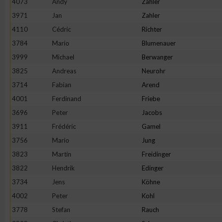
4073
Andy
Zahler
3971
Jan
Zahler
4110
Cédric
Richter
3784
Mario
Blumenauer
3999
Michael
Berwanger
3825
Andreas
Neurohr
3714
Fabian
Arend
4001
Ferdinand
Friebe
3696
Peter
Jacobs
3911
Frédéric
Gamel
3756
Mario
Jung
3823
Martin
Freidinger
3822
Hendrik
Edinger
3734
Jens
Köhne
4002
Peter
Kohl
3778
Stefan
Rauch