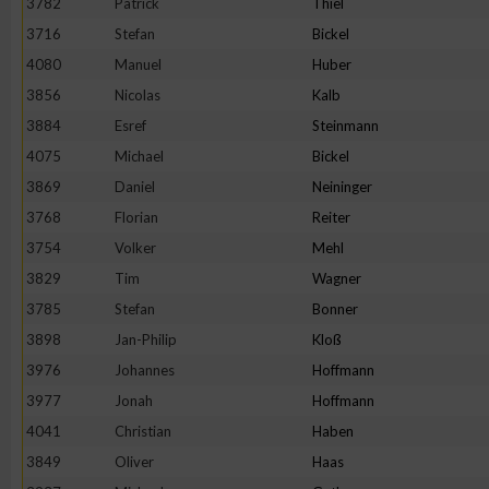
3782
Patrick
Thiel
IAB-Besonderheiten:
3716
Stefan
Bickel
Verwendung genauer Standortdaten
4080
Manuel
Huber
3856
Nicolas
Kalb
Geräte anhand von aktiv angeforderten Informationen identifi
3884
Esref
Steinmann
4075
Michael
Bickel
Nicht-IAB-Verarbeitungszwecke:
3869
Daniel
Neininger
Notwendig
3768
Florian
Reiter
3754
Volker
Mehl
3829
Tim
Wagner
Performance
3785
Stefan
Bonner
3898
Jan-Philip
Kloß
Funktional
3976
Johannes
Hoffmann
3977
Jonah
Hoffmann
Werbung
4041
Christian
Haben
3849
Oliver
Haas