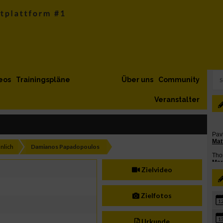
eos
Trainingspläne
Über uns
Community
Veranstalter
nlich
Damianos Papadopoulos
Zielvideo
Zielfotos
1
1
Urkunde