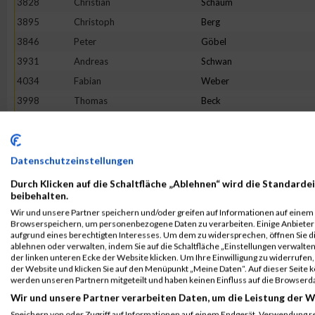
3828
Christian
Schaum
3895
Christoph
Berg
3846
Peter
Göbel
3931
Andreas
Schwan
4034
Fabian
Weber
3998
Thomas
Beck
4111
Laurent
Degianpietro
3858
Andreas
Klein
4072
Werner
Bauer
Datenschutzeinstellungen
3737
Eric
Lamberti
Durch Klicken auf die Schaltfläche „Ablehnen“ wird die Standardei
beibehalten.
4071
Manuel
Winter
Wir und unsere Partner speichern und/oder greifen auf Informationen auf einem G
3897
Manuel
Huber
Browserspeichern, um personenbezogene Daten zu verarbeiten. Einige Anbiete
aufgrund eines berechtigten Interesses. Um dem zu widersprechen, öffnen Sie die
3800
Yannic
Ewen
ablehnen oder verwalten, indem Sie auf die Schaltfläche „Einstellungen verwalten“
der linken unteren Ecke der Website klicken. Um Ihre Einwilligung zu widerrufen, 
3820
Pascal
Alles
der Website und klicken Sie auf den Menüpunkt „Meine Daten“. Auf dieser Seite 
3864
James
Lewis
werden unseren Partnern mitgeteilt und haben keinen Einfluss auf die Browserd
Wir und unsere Partner verarbeiten Daten, um die Leistung der W
3731
Karl-Heinz
Holzknecht
Speichern von oder Zugriff auf Informationen auf einem Endgerät. Verwendung r