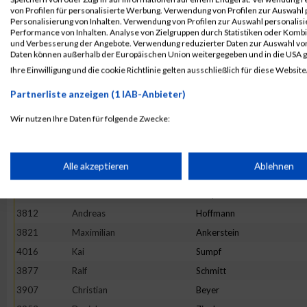
4104
Alex
Fandel
von Profilen für personalisierte Werbung. Verwendung von Profilen zur Auswahl p
3982
Thomas
Rohe
Personalisierung von Inhalten. Verwendung von Profilen zur Auswahl personalis
Performance von Inhalten. Analyse von Zielgruppen durch Statistiken oder Komb
3901
Johann
Scheck
und Verbesserung der Angebote. Verwendung reduzierter Daten zur Auswahl von
Daten können außerhalb der Europäischen Union weitergegeben und in die USA 
3732
Markus
Kessler
Ihre Einwilligung und die cookie Richtlinie gelten ausschließlich für diese Website
3973
Peter
Bojtschuk
Partnerliste anzeigen (1 IAB-Anbieter)
3796
Pascal
Schmidt
4051
Didier
Wirtz
Wir nutzen Ihre Daten für folgende Zwecke:
IAB-Verarbeitungszwecke:
4040
Ralf
Greif
4108
André
Wegmann
Speichern von oder Zugriff auf Informationen auf einem Endge
Alle akzeptieren
Ablehnen
4032
Lukas
Sagadin
3852
Frank
Haupenthal
Verwendung reduzierter Daten zur Auswahl von Werbeanzeige
3812
Andreas
Hoffmann
3821
Maximilian
Ankerstein
Erstellung von Profilen für personalisierte Werbung
4016
Kai
Sumpf
3877
Ralf
Schmitt
3907
Christian
Beyer
Verwendung von Profilen zur Auswahl personalisierter Werbun