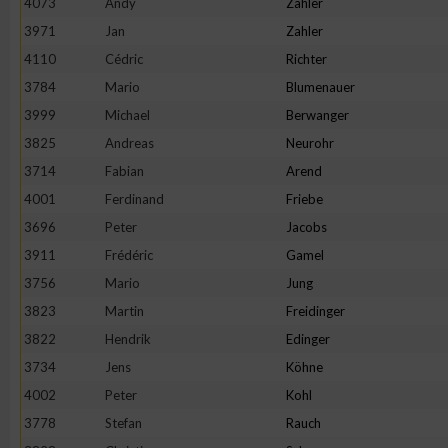
4073
Andy
Zahler
3971
Jan
Zahler
4110
Cédric
Richter
3784
Mario
Blumenauer
3999
Michael
Berwanger
3825
Andreas
Neurohr
3714
Fabian
Arend
4001
Ferdinand
Friebe
3696
Peter
Jacobs
3911
Frédéric
Gamel
3756
Mario
Jung
3823
Martin
Freidinger
3822
Hendrik
Edinger
3734
Jens
Köhne
4002
Peter
Kohl
3778
Stefan
Rauch