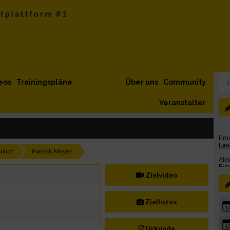
eos
Trainingspläne
Über uns
Community
Veranstalter
nlich
Patrick Meyer
Zielvideo
Zielfotos
1
1
Urkunde