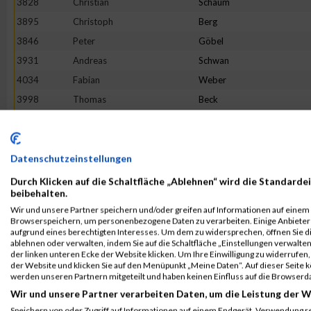
3828
Christian
Schaum
3895
Christoph
Berg
3846
Peter
Göbel
3931
Andreas
Schwan
4034
Fabian
Weber
3998
Thomas
Beck
4111
Laurent
Degianpietro
3858
Andreas
Klein
4072
Werner
Bauer
Datenschutzeinstellungen
3737
Eric
Lamberti
Durch Klicken auf die Schaltfläche „Ablehnen“ wird die Standardei
beibehalten.
4071
Manuel
Winter
Wir und unsere Partner speichern und/oder greifen auf Informationen auf einem G
3897
Manuel
Huber
Browserspeichern, um personenbezogene Daten zu verarbeiten. Einige Anbiete
aufgrund eines berechtigten Interesses. Um dem zu widersprechen, öffnen Sie die
3800
Yannic
Ewen
ablehnen oder verwalten, indem Sie auf die Schaltfläche „Einstellungen verwalten“
der linken unteren Ecke der Website klicken. Um Ihre Einwilligung zu widerrufen, 
3820
Pascal
Alles
der Website und klicken Sie auf den Menüpunkt „Meine Daten“. Auf dieser Seite 
3864
James
Lewis
werden unseren Partnern mitgeteilt und haben keinen Einfluss auf die Browserd
Wir und unsere Partner verarbeiten Daten, um die Leistung der W
3731
Karl-Heinz
Holzknecht
Speichern von oder Zugriff auf Informationen auf einem Endgerät. Verwendung r