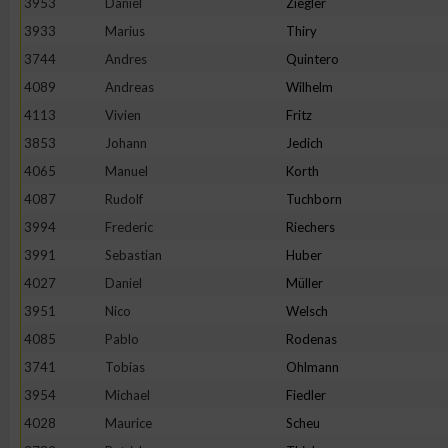
3953
Daniel
Ziegler
3933
Marius
Thiry
Erstellung von Profilen zur Personalisierung von Inhalten
3744
Andres
Quintero
4089
Andreas
Wilhelm
Verwendung von Profilen zur Auswahl personalisierter Inhalte
4113
Vivien
Fritz
3853
Johann
Jedich
Messung der Werbeleistung
4065
Manuel
Korth
4087
Rudolf
Tuchborn
Messung der Performance von Inhalten
3994
Frederic
Riechers
3991
Sebastian
Huber
Analyse von Zielgruppen durch Statistiken oder Kombinatione
4027
Daniel
Müller
verschiedenen Quellen
3951
Nico
Welsch
4085
Pablo
Rodenas
Entwicklung und Verbesserung der Angebote
3741
Tobias
Ohlmann
3954
Michael
Fiedler
Verwendung reduzierter Daten zur Auswahl von Inhalten
4028
Maurice
Scheu