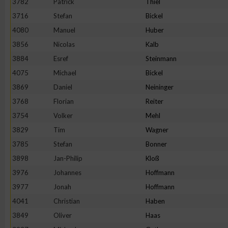
3782
Patrick
Thiel
IAB-Besonderheiten:
3716
Stefan
Bickel
Verwendung genauer Standortdaten
4080
Manuel
Huber
3856
Nicolas
Kalb
Geräte anhand von aktiv angeforderten Informationen identifi
3884
Esref
Steinmann
4075
Michael
Bickel
Nicht-IAB-Verarbeitungszwecke:
3869
Daniel
Neininger
Notwendig
3768
Florian
Reiter
3754
Volker
Mehl
3829
Tim
Wagner
Performance
3785
Stefan
Bonner
3898
Jan-Philip
Kloß
Funktional
3976
Johannes
Hoffmann
3977
Jonah
Hoffmann
Werbung
4041
Christian
Haben
3849
Oliver
Haas