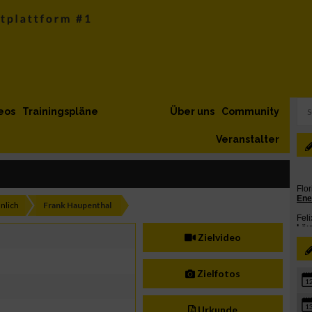
eos
Trainingspläne
Über uns
Community
Veranstalter
nlich
Frank Haupenthal
Zielvideo
Zielfotos
1
1
Urkunde