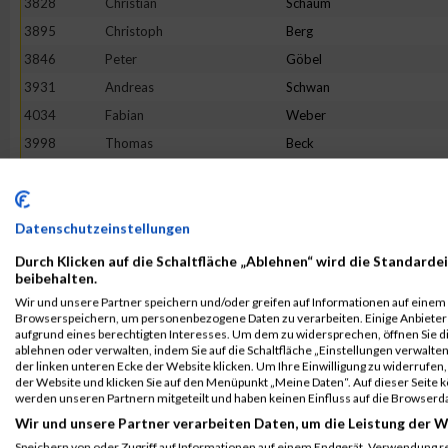
3828
Christian
Schaum
3895
Christoph
Berg
3846
Peter
Göbel
3931
Andreas
Schwan
4034
Fabian
Weber
3998
Thomas
Beck
4111
Laurent
Degianpietro
3858
Andreas
Klein
4072
Werner
Bauer
Datenschutzeinstellungen
3737
Eric
Lamberti
Durch Klicken auf die Schaltfläche „Ablehnen“ wird die Standardei
beibehalten.
4071
Manuel
Winter
Wir und unsere Partner speichern und/oder greifen auf Informationen auf einem G
3897
Manuel
Huber
Browserspeichern, um personenbezogene Daten zu verarbeiten. Einige Anbiete
aufgrund eines berechtigten Interesses. Um dem zu widersprechen, öffnen Sie die
3800
Yannic
Ewen
ablehnen oder verwalten, indem Sie auf die Schaltfläche „Einstellungen verwalten“
der linken unteren Ecke der Website klicken. Um Ihre Einwilligung zu widerrufen, 
3820
Pascal
Alles
der Website und klicken Sie auf den Menüpunkt „Meine Daten“. Auf dieser Seite 
3864
James
Lewis
werden unseren Partnern mitgeteilt und haben keinen Einfluss auf die Browserd
Wir und unsere Partner verarbeiten Daten, um die Leistung der W
3731
Karl-Heinz
Holzknecht
Speichern von oder Zugriff auf Informationen auf einem Endgerät. Verwendung r