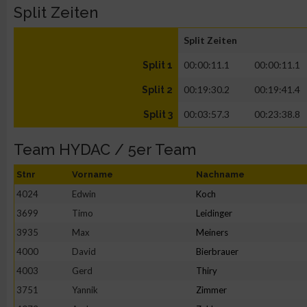
Split Zeiten
Split Zeiten
00:00:11.1
00:00:11.1
Split 1
00:19:30.2
00:19:41.4
Split 2
00:03:57.3
00:23:38.8
Split 3
Team HYDAC / 5er Team
Stnr
Vorname
Nachname
4024
Edwin
Koch
3699
Timo
Leidinger
3935
Max
Meiners
4000
David
Bierbrauer
4003
Gerd
Thiry
3751
Yannik
Zimmer