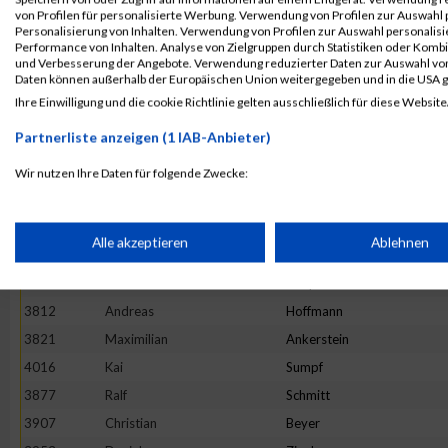
4104
Alex
Fandel
von Profilen für personalisierte Werbung. Verwendung von Profilen zur Auswahl p
3982
Thomas
Rohe
Personalisierung von Inhalten. Verwendung von Profilen zur Auswahl personalis
Performance von Inhalten. Analyse von Zielgruppen durch Statistiken oder Komb
3901
Johann
Scheck
und Verbesserung der Angebote. Verwendung reduzierter Daten zur Auswahl von
Daten können außerhalb der Europäischen Union weitergegeben und in die USA 
3732
Markus
Kessler
Ihre Einwilligung und die cookie Richtlinie gelten ausschließlich für diese Website
3973
Peter
Bojtschuk
Partnerliste anzeigen (1 IAB-Anbieter)
3796
Pascal
Schmidt
4051
Didier
Wirtz
Wir nutzen Ihre Daten für folgende Zwecke:
IAB-Verarbeitungszwecke:
4040
Ralf
Greif
4108
André
Wegmann
Speichern von oder Zugriff auf Informationen auf einem Endge
Alle akzeptieren
Ablehnen
4032
Lukas
Sagadin
3852
Frank
Haupenthal
Verwendung reduzierter Daten zur Auswahl von Werbeanzeige
3812
Andreas
Hoffmann
3821
Maximilian
Ankerstein
Erstellung von Profilen für personalisierte Werbung
4016
Kai
Sumpf
3877
Ralf
Schmitt
3907
Christian
Beyer
Verwendung von Profilen zur Auswahl personalisierter Werbun