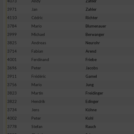
4073
Andy
Zahler
3971
Jan
Zahler
4110
Cédric
Richter
3784
Mario
Blumenauer
3999
Michael
Berwanger
3825
Andreas
Neurohr
3714
Fabian
Arend
4001
Ferdinand
Friebe
3696
Peter
Jacobs
3911
Frédéric
Gamel
3756
Mario
Jung
3823
Martin
Freidinger
3822
Hendrik
Edinger
3734
Jens
Köhne
4002
Peter
Kohl
3778
Stefan
Rauch