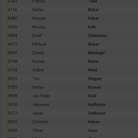
3782
Patrick
Thiel
IAB-Besonderheiten:
3716
Stefan
Bickel
Verwendung genauer Standortdaten
4080
Manuel
Huber
3856
Nicolas
Kalb
Geräte anhand von aktiv angeforderten Informationen identifi
3884
Esref
Steinmann
4075
Michael
Bickel
Nicht-IAB-Verarbeitungszwecke:
3869
Daniel
Neininger
Notwendig
3768
Florian
Reiter
3754
Volker
Mehl
3829
Tim
Wagner
Performance
3785
Stefan
Bonner
3898
Jan-Philip
Kloß
Funktional
3976
Johannes
Hoffmann
3977
Jonah
Hoffmann
Werbung
4041
Christian
Haben
3849
Oliver
Haas