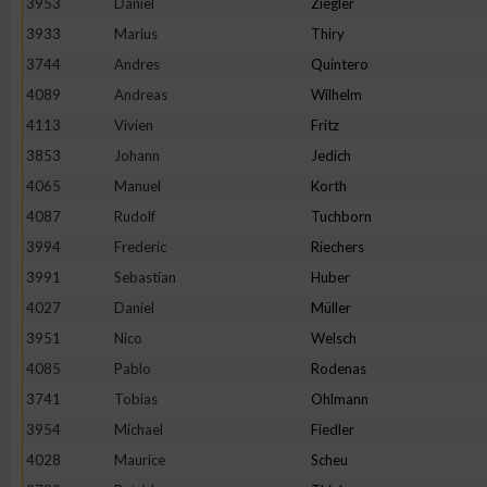
3953
Daniel
Ziegler
3933
Marius
Thiry
Erstellung von Profilen zur Personalisierung von Inhalten
3744
Andres
Quintero
4089
Andreas
Wilhelm
Verwendung von Profilen zur Auswahl personalisierter Inhalte
4113
Vivien
Fritz
3853
Johann
Jedich
Messung der Werbeleistung
4065
Manuel
Korth
4087
Rudolf
Tuchborn
Messung der Performance von Inhalten
3994
Frederic
Riechers
3991
Sebastian
Huber
Analyse von Zielgruppen durch Statistiken oder Kombinatione
4027
Daniel
Müller
verschiedenen Quellen
3951
Nico
Welsch
4085
Pablo
Rodenas
Entwicklung und Verbesserung der Angebote
3741
Tobias
Ohlmann
3954
Michael
Fiedler
Verwendung reduzierter Daten zur Auswahl von Inhalten
4028
Maurice
Scheu