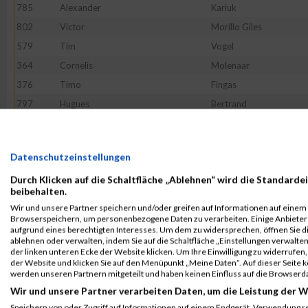
785
Alexander
Kariuk
802
Victor
Morillo Giles
579
Tim
Vogel
364
Cornelis
Molenaar
376
Timo
Fingas
797
Hugues
Bertrand
796
Armin
Rachwalik
239
Bjoern
Dieball
Datenschutzeinstellungen
852
--
Noname
Durch Klicken auf die Schaltfläche „Ablehnen“ wird die Standardei
230
Robert
Kerlin
beibehalten.
731
Justin
Moerker
Wir und unsere Partner speichern und/oder greifen auf Informationen auf einem G
Browserspeichern, um personenbezogene Daten zu verarbeiten. Einige Anbiete
222
Carsten
Roeh
aufgrund eines berechtigten Interesses. Um dem zu widersprechen, öffnen Sie die
571
Christian
Goepel
ablehnen oder verwalten, indem Sie auf die Schaltfläche „Einstellungen verwalten“
der linken unteren Ecke der Website klicken. Um Ihre Einwilligung zu widerrufen, 
251
Christian
Martinek
der Website und klicken Sie auf den Menüpunkt „Meine Daten“. Auf dieser Seite 
werden unseren Partnern mitgeteilt und haben keinen Einfluss auf die Browserd
380
Henrik
Lange
Wir und unsere Partner verarbeiten Daten, um die Leistung der W
581
Thierry
Serres
Speichern von oder Zugriff auf Informationen auf einem Endgerät. Verwendung r