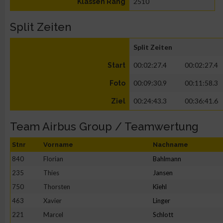
2510
Klassen Rang
Split Zeiten
Split Zeiten
00:02:27.4
00:02:27.4
Start
00:09:30.9
00:11:58.3
Foto
00:24:43.3
00:36:41.6
Ziel
Team Airbus Group / Teamwertung
Stnr
Vorname
Nachname
840
Florian
Bahlmann
235
Thies
Jansen
750
Thorsten
Kiehl
463
Xavier
Linger
221
Marcel
Schlott