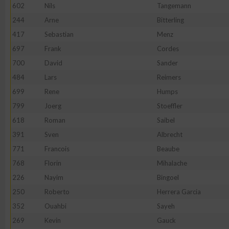
IAB-Besonderheiten:
602
Nils
Tangemann
244
Arne
Bitterling
Verwendung genauer Standortdaten
417
Sebastian
Menz
697
Frank
Cordes
Geräte anhand von aktiv angeforderten Informationen identifi
700
David
Sander
Nicht-IAB-Verarbeitungszwecke:
484
Lars
Reimers
699
Rene
Humps
Notwendig
799
Joerg
Stoeffler
618
Roman
Saibel
Performance
391
Sven
Albrecht
771
Francois
Beaube
Funktional
768
Florin
Mihalache
226
Nayim
Bingoel
250
Roberto
Herrera Garcia
Werbung
352
Ouahbi
Sayeh
269
Kevin
Gauck