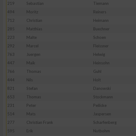
219
Sebastian
Tiemann
494
Moritz
Reiners
712
Christian
Heimann
285
Matthias
Buechner
223
Malte
Schoen
292
Marcel
Fleissner
763
Juergen
Helwig
447
Maik
Heinsohn
766
Thomas
Guhl
444
Nils
Holt
821
Stefan
Danowski
653
Thomas
Stockmann
231
Peter
Peilicke
514
Mats
Jaspersen
277
Christian Frank
Scharfenberg
595
Erik
Nutbohm