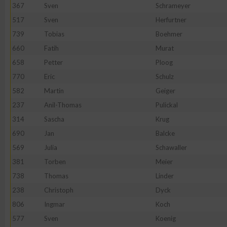
367
Sven
Schrameyer
Erstellung von Profilen zur Personalisierung von Inhalten
517
Sven
Herfurtner
739
Tobias
Boehmer
660
Fatih
Murat
Verwendung von Profilen zur Auswahl personalisierter Inhalte
658
Petter
Ploog
770
Eric
Schulz
Messung der Werbeleistung
582
Martin
Geiger
237
Anil-Thomas
Pulickal
Messung der Performance von Inhalten
314
Sascha
Krug
690
Jan
Balcke
Analyse von Zielgruppen durch Statistiken oder Kombinatione
569
Julia
Schawaller
verschiedenen Quellen
381
Torben
Meier
Entwicklung und Verbesserung der Angebote
738
Thomas
Linder
238
Christoph
Dyck
806
Ingmar
Koch
Verwendung reduzierter Daten zur Auswahl von Inhalten
577
Sven
Koenig