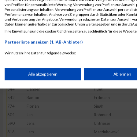
655
Florian
Moldenhauer
von Profilen für personalisierte Werbung. Verwendung von Profilen zur Auswahl p
Personalisierung von Inhalten. Verwendung von Profilen zur Auswahl personalis
730
Bertran
Biayna
Performance von Inhalten. Analyse von Zielgruppen durch Statistiken oder Komb
und Verbesserung der Angebote. Verwendung reduzierter Daten zur Auswahl von
779
Lutz
Plambeck
Daten können außerhalb der Europäischen Union weitergegeben und in die USA 
241
Sven
Koch
Ihre Einwilligung und die cookie Richtlinie gelten ausschließlich für diese Website
427
--
Noname
Partnerliste anzeigen (1 IAB-Anbieter)
353
Daniel Dang Triet
Vo
Wir nutzen Ihre Daten für folgende Zwecke:
461
Andreas
Matzke
IAB-Verarbeitungszwecke:
252
Michael
Truemper
498
Speichern von oder Zugriff auf Informationen auf einem Endge
David
Schlimm
Alle akzeptieren
Ablehnen
662
Michael
Stohl
344
Damien
Huet
Verwendung reduzierter Daten zur Auswahl von Werbeanzeige
542
Ramon
Erdmann
774
Florian
Singh
Erstellung von Profilen für personalisierte Werbung
604
Jan
Rohmund
590
Jens
Untrieser
Verwendung von Profilen zur Auswahl personalisierter Werbun
816
Lars
Marzinkowski