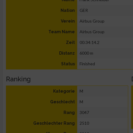
GER
Nation
Airbus Group
Verein
Airbus Group
Team Name
00:34:14.2
Zeit
6000 m
Distanz
Finished
Status
Ranking
M
Kategorie
M
Geschlecht
3047
Rang
2510
Geschlechter Rang