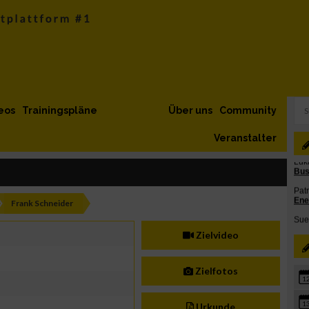
eos
Trainingspläne
Über uns
Community
Veranstalter
Frank Schneider
Zielvideo
Zielfotos
1
1
Urkunde