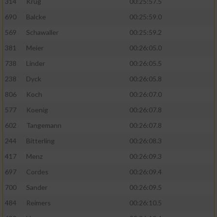
314
Krug
00:25:57.5
690
Balcke
00:25:59.0
569
Schawaller
00:25:59.2
381
Meier
00:26:05.0
738
Linder
00:26:05.5
238
Dyck
00:26:05.8
806
Koch
00:26:07.0
577
Koenig
00:26:07.8
602
Tangemann
00:26:07.8
244
Bitterling
00:26:08.3
417
Menz
00:26:09.3
697
Cordes
00:26:09.4
700
Sander
00:26:09.5
484
Reimers
00:26:10.5