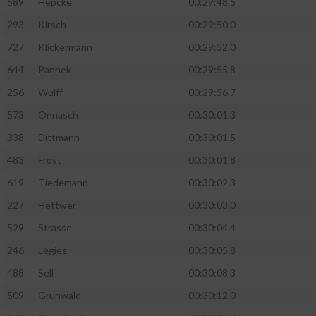
589
Hepcke
00:29:48.5
293
Kirsch
00:29:50.0
Analyse von Zielgruppen durch Statistiken
oder Kombinationen von Daten aus
727
Klickermann
00:29:52.0
verschiedenen Quellen
644
Pannek
00:29:55.8
Entwicklung und Verbesserung der Angebote
256
Wulff
00:29:56.7
573
Onnasch
00:30:01.3
Verwendung reduzierter Daten zur Auswahl
von Inhalten
338
Dittmann
00:30:01.5
IAB-Besonderheiten:
483
Frost
00:30:01.8
619
Tiedemann
00:30:02.3
Verwendung genauer Standortdaten
227
Hettwer
00:30:03.0
Geräte anhand von aktiv angeforderten
529
Strasse
00:30:04.4
Informationen identifizieren
246
Legies
00:30:05.8
Nicht-IAB-Verarbeitungszwecke:
488
Sell
00:30:08.3
Notwendig
509
Grunwald
00:30:12.0