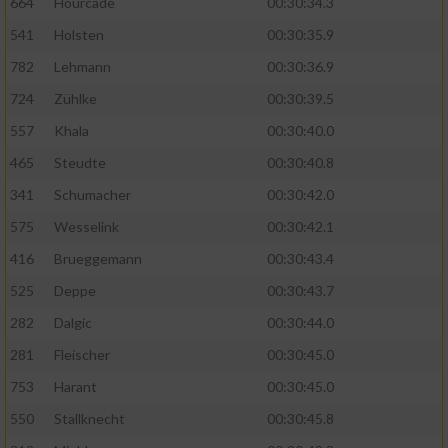
664
Hourcade
00:30:34.3
541
Holsten
00:30:35.9
782
Lehmann
00:30:36.9
724
Zühlke
00:30:39.5
557
Khala
00:30:40.0
465
Steudte
00:30:40.8
341
Schumacher
00:30:42.0
575
Wesselink
00:30:42.1
416
Brueggemann
00:30:43.4
525
Deppe
00:30:43.7
282
Dalgic
00:30:44.0
281
Fleischer
00:30:45.0
753
Harant
00:30:45.0
550
Stallknecht
00:30:45.8