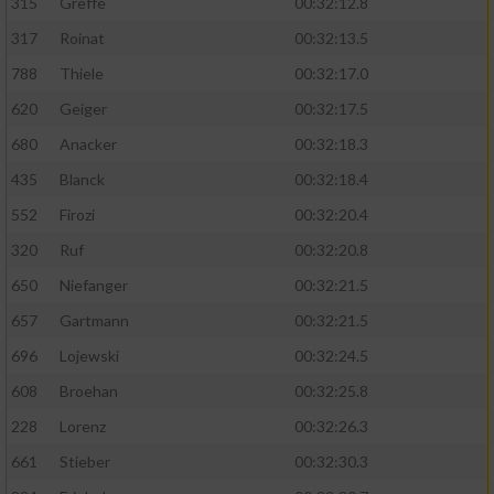
315
Greffe
00:32:12.8
317
Roinat
00:32:13.5
788
Thiele
00:32:17.0
620
Geiger
00:32:17.5
680
Anacker
00:32:18.3
435
Blanck
00:32:18.4
552
Firozi
00:32:20.4
320
Ruf
00:32:20.8
650
Niefanger
00:32:21.5
657
Gartmann
00:32:21.5
696
Lojewski
00:32:24.5
608
Broehan
00:32:25.8
228
Lorenz
00:32:26.3
661
Stieber
00:32:30.3