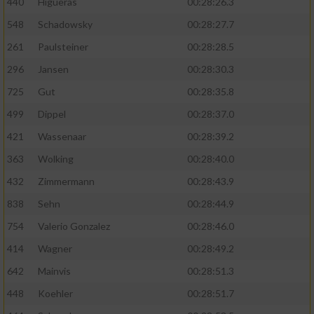
440
Higueras
00:28:26.3
548
Schadowsky
00:28:27.7
261
Paulsteiner
00:28:28.5
296
Jansen
00:28:30.3
725
Gut
00:28:35.8
499
Dippel
00:28:37.0
421
Wassenaar
00:28:39.2
363
Wolking
00:28:40.0
432
Zimmermann
00:28:43.9
838
Sehn
00:28:44.9
754
Valerio Gonzalez
00:28:46.0
414
Wagner
00:28:49.2
642
Mainvis
00:28:51.3
448
Koehler
00:28:51.7