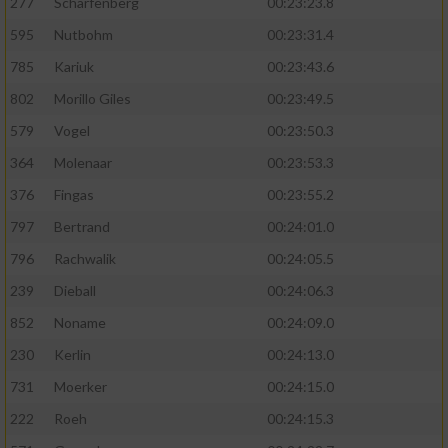
277
Scharfenberg
00:23:23.8
595
Nutbohm
00:23:31.4
785
Kariuk
00:23:43.6
802
Morillo Giles
00:23:49.5
579
Vogel
00:23:50.3
364
Molenaar
00:23:53.3
376
Fingas
00:23:55.2
797
Bertrand
00:24:01.0
796
Rachwalik
00:24:05.5
239
Dieball
00:24:06.3
852
Noname
00:24:09.0
230
Kerlin
00:24:13.0
731
Moerker
00:24:15.0
222
Roeh
00:24:15.3