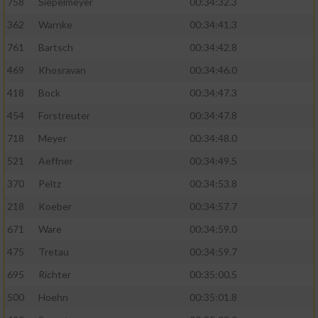
758
Siepelmeyer
00:34:32.3
362
Warnke
00:34:41.3
761
Bartsch
00:34:42.8
469
Khosravan
00:34:46.0
418
Bock
00:34:47.3
454
Forstreuter
00:34:47.8
718
Meyer
00:34:48.0
521
Aeffner
00:34:49.5
370
Peltz
00:34:53.8
218
Koeber
00:34:57.7
671
Ware
00:34:59.0
475
Tretau
00:34:59.7
695
Richter
00:35:00.5
500
Hoehn
00:35:01.8