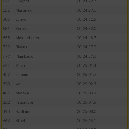
571
Goepel
00:24:22.7
251
Martinek
00:24:29.6
380
Lange
00:24:31.5
581
Serres
00:24:32.0
655
Moldenhauer
00:24:48.7
730
Biayna
00:24:57.2
779
Plambeck
00:24:59.3
241
Koch
00:25:01.4
427
Noname
00:25:01.7
353
Vo
00:25:02.3
461
Matzke
00:25:03.9
252
Truemper
00:25:04.5
498
Schlimm
00:25:08.0
662
Stohl
00:25:15.1