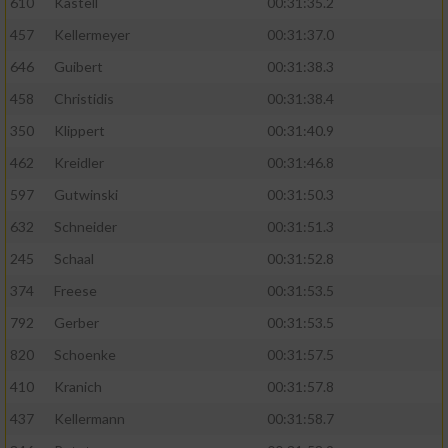
610
Kastell
00:31:35.2
457
Kellermeyer
00:31:37.0
646
Guibert
00:31:38.3
458
Christidis
00:31:38.4
350
Klippert
00:31:40.9
462
Kreidler
00:31:46.8
597
Gutwinski
00:31:50.3
632
Schneider
00:31:51.3
245
Schaal
00:31:52.8
374
Freese
00:31:53.5
792
Gerber
00:31:53.5
820
Schoenke
00:31:57.5
410
Kranich
00:31:57.8
437
Kellermann
00:31:58.7