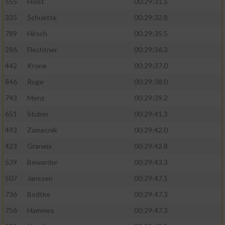
Speichern von oder Zugriff auf Informationen
555
Holst
00:29:31.5
auf einem Endgerät
335
Schuette
00:29:32.8
Verwendung reduzierter Daten zur Auswahl
789
Hirsch
00:29:35.5
von Werbeanzeigen
286
Flechtner
00:29:36.3
Erstellung von Profilen für personalisierte
442
Krone
00:29:37.0
Werbung
846
Ruge
00:29:38.0
Verwendung von Profilen zur Auswahl
743
Menz
00:29:39.2
personalisierter Werbung
651
Stuber
00:29:41.3
Erstellung von Profilen zur Personalisierung
493
Zamecnik
00:29:42.0
von Inhalten
423
Graneix
00:29:42.8
Verwendung von Profilen zur Auswahl
539
Bewarder
00:29:43.3
personalisierter Inhalte
507
Janssen
00:29:47.1
Messung der Werbeleistung
736
Bodtke
00:29:47.3
756
Hammes
00:29:47.3
Messung der Performance von Inhalten