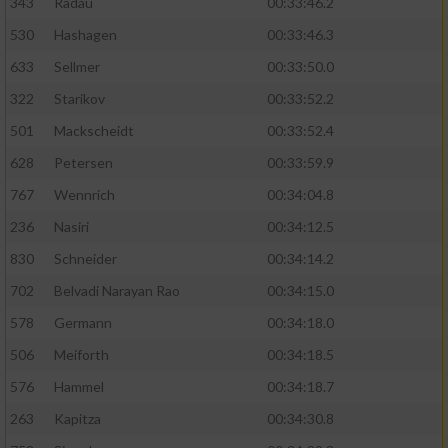
343
Radau
00:33:46.2
530
Hashagen
00:33:46.3
633
Sellmer
00:33:50.0
322
Starikov
00:33:52.2
501
Mackscheidt
00:33:52.4
628
Petersen
00:33:59.9
767
Wennrich
00:34:04.8
236
Nasiri
00:34:12.5
830
Schneider
00:34:14.2
702
Belvadi Narayan Rao
00:34:15.0
578
Germann
00:34:18.0
506
Meiforth
00:34:18.5
576
Hammel
00:34:18.7
263
Kapitza
00:34:30.8