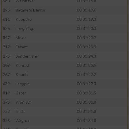
580
Weinitzke
00:31:16.8
295
Batanero Benito
00:31:19.0
611
Koepcke
00:31:19.3
826
Lengeling
00:31:20.3
847
Meier
00:31:20.7
717
Feindt
00:31:20.9
275
Sundermann
00:31:24.3
309
Konrad
00:31:25.5
267
Knoob
00:31:27.2
639
Laepple
00:31:27.3
819
Cater
00:31:31.5
375
Kronisch
00:31:31.8
722
Nolte
00:31:31.8
325
Wagner
00:31:34.8