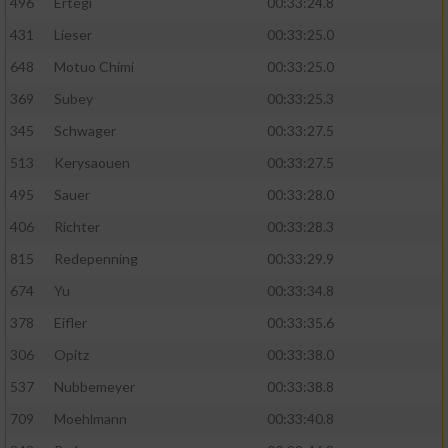
496
Ertegi
00:33:24.8
431
Lieser
00:33:25.0
648
Motuo Chimi
00:33:25.0
369
Subey
00:33:25.3
345
Schwager
00:33:27.5
513
Kerysaouen
00:33:27.5
495
Sauer
00:33:28.0
406
Richter
00:33:28.3
815
Redepenning
00:33:29.9
674
Yu
00:33:34.8
378
Eifler
00:33:35.6
306
Opitz
00:33:38.0
537
Nubbemeyer
00:33:38.8
709
Moehlmann
00:33:40.8