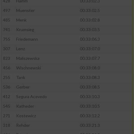
428
Hamm
00:33:02.3
497
Muenster
00:33:02.5
485
Menk
00:33:02.8
741
Krumsieg
00:33:03.5
755
Friedemann
00:33:06.3
307
Lenz
00:33:07.0
823
Maliszewska
00:33:07.7
456
Wischnewski
00:33:08.0
255
Tank
00:33:08.3
536
Gerber
00:33:08.5
412
Segura Acevedo
00:33:10.3
545
Katheder
00:33:10.5
271
Kostewicz
00:33:12.2
318
Rehder
00:33:21.3