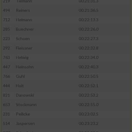
219
Tiemann
00:21:31.3
494
Reiners
00:21:36.5
712
Heimann
00:22:13.3
285
Buechner
00:22:26.0
223
Schoen
00:22:27.3
292
Fleissner
00:22:32.8
763
Helwig
00:22:34.0
447
Heinsohn
00:22:40.3
766
Guhl
00:22:50.5
444
Holt
00:22:52.1
821
Danowski
00:22:53.2
653
Stockmann
00:22:55.0
231
Peilicke
00:23:02.5
514
Jaspersen
00:23:23.2