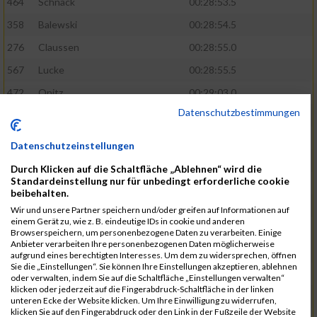
464
Schnack
00:28:53.5
358
Balewski
00:28:54.5
276
Claussen
00:28:55.0
567
Lucke
00:28:55.5
472
Opitz
00:29:03.0
Datenschutzbestimmungen
508
Schmidt
00:29:04.4
583
Alonso Martinez
00:29:05.9
Datenschutzeinstellungen
629
Papadopoulos
00:29:07.3
Durch Klicken auf die Schaltfläche „Ablehnen“ wird die
Standardeinstellung nur für unbedingt erforderliche cookie
404
Holst
00:29:08.8
beibehalten.
405
Dombrowka
00:29:09.5
Wir und unsere Partner speichern und/oder greifen auf Informationen auf
einem Gerät zu, wie z. B. eindeutige IDs in cookie und anderen
305
Ribarzik
00:29:09.7
Browserspeichern, um personenbezogene Daten zu verarbeiten. Einige
Anbieter verarbeiten Ihre personenbezogenen Daten möglicherweise
328
Matschl
00:29:10.8
aufgrund eines berechtigten Interesses. Um dem zu widersprechen, öffnen
Sie die „Einstellungen“. Sie können Ihre Einstellungen akzeptieren, ablehnen
400
Subramaniyam
00:29:13.0
oder verwalten, indem Sie auf die Schaltfläche „Einstellungen verwalten“
klicken oder jederzeit auf die Fingerabdruck-Schaltfläche in der linken
813
Stawinski
00:29:13.8
unteren Ecke der Website klicken. Um Ihre Einwilligung zu widerrufen,
klicken Sie auf den Fingerabdruck oder den Link in der Fußzeile der Website