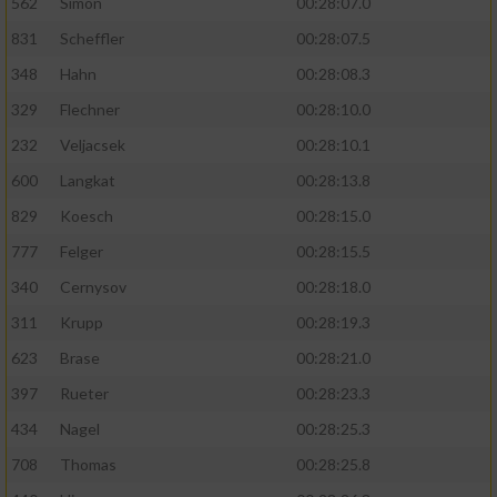
562
Simon
00:28:07.0
831
Scheffler
00:28:07.5
348
Hahn
00:28:08.3
329
Flechner
00:28:10.0
232
Veljacsek
00:28:10.1
600
Langkat
00:28:13.8
829
Koesch
00:28:15.0
777
Felger
00:28:15.5
340
Cernysov
00:28:18.0
311
Krupp
00:28:19.3
623
Brase
00:28:21.0
397
Rueter
00:28:23.3
434
Nagel
00:28:25.3
708
Thomas
00:28:25.8