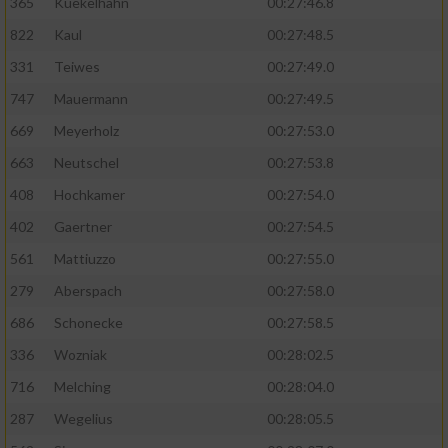
365
Kuekelhahn
00:27:46.8
822
Kaul
00:27:48.5
331
Teiwes
00:27:49.0
747
Mauermann
00:27:49.5
669
Meyerholz
00:27:53.0
663
Neutschel
00:27:53.8
408
Hochkamer
00:27:54.0
402
Gaertner
00:27:54.5
561
Mattiuzzo
00:27:55.0
279
Aberspach
00:27:58.0
686
Schonecke
00:27:58.5
336
Wozniak
00:28:02.5
716
Melching
00:28:04.0
287
Wegelius
00:28:05.5