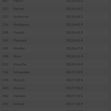
687
Paech
00:26:35.0
327
Barten
00:26:36.5
337
Anderson
00:26:38.3
516
Rodrigues
00:26:42.9
308
Porath
00:26:43.9
342
Plantard
00:26:45.4
349
Mueller
00:26:47.8
388
Runo
00:26:51.0
812
Krusche
00:26:56.0
762
Schawaller
00:27:00.9
474
Rutsch
00:27:03.4
640
Hassan
00:27:05.3
482
Kandels
00:27:13.5
392
Solmaz
00:27:16.9