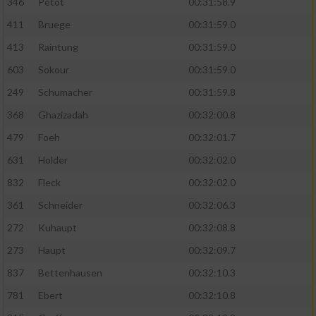
346
Petot
00:31:58.9
411
Bruege
00:31:59.0
413
Raintung
00:31:59.0
603
Sokour
00:31:59.0
249
Schumacher
00:31:59.8
368
Ghazizadah
00:32:00.8
479
Foeh
00:32:01.7
631
Holder
00:32:02.0
832
Fleck
00:32:02.0
361
Schneider
00:32:06.3
272
Kuhaupt
00:32:08.8
273
Haupt
00:32:09.7
837
Bettenhausen
00:32:10.3
781
Ebert
00:32:10.8