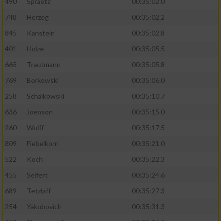
490
Spraetz
00:35:02.0
748
Herzog
00:35:02.2
845
Kanstein
00:35:02.8
401
Holze
00:35:05.5
665
Trautmann
00:35:05.8
769
Borkowski
00:35:06.0
258
Schalkowski
00:35:10.7
636
Joenson
00:35:15.0
260
Wulff
00:35:17.5
809
Fiebelkorn
00:35:21.0
522
Koch
00:35:22.3
455
Seifert
00:35:24.6
689
Tetzlaff
00:35:27.3
254
Yakubovich
00:35:31.3