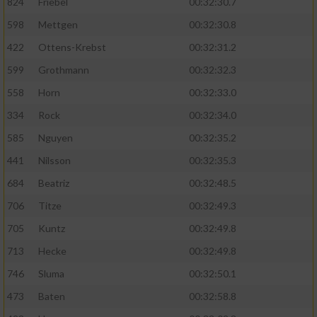
824
Friebel
00:32:30.7
598
Mettgen
00:32:30.8
422
Ottens-Krebst
00:32:31.2
599
Grothmann
00:32:32.3
558
Horn
00:32:33.0
334
Rock
00:32:34.0
585
Nguyen
00:32:35.2
441
Nilsson
00:32:35.3
684
Beatriz
00:32:48.5
706
Titze
00:32:49.3
705
Kuntz
00:32:49.8
713
Hecke
00:32:49.8
746
Sluma
00:32:50.1
473
Baten
00:32:58.8