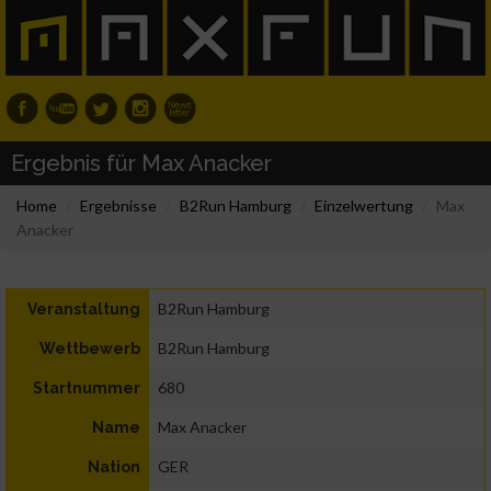
Ergebnis für Max Anacker
Home
Ergebnisse
B2Run Hamburg
Einzelwertung
Max
Anacker
B2Run Hamburg
Veranstaltung
B2Run Hamburg
Wettbewerb
680
Startnummer
Max Anacker
Name
GER
Nation