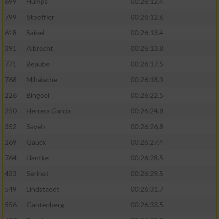
699
Humps
00:26:12.4
799
Stoeffler
00:26:12.6
618
Saibel
00:26:13.4
391
Albrecht
00:26:13.8
771
Beaube
00:26:17.5
768
Mihalache
00:26:18.3
226
Bingoel
00:26:22.5
250
Herrera Garcia
00:26:24.8
352
Sayeh
00:26:26.8
269
Gauck
00:26:27.4
764
Hantke
00:26:28.5
433
Serinet
00:26:29.5
549
Lindstaedt
00:26:31.7
556
Gantenberg
00:26:33.5