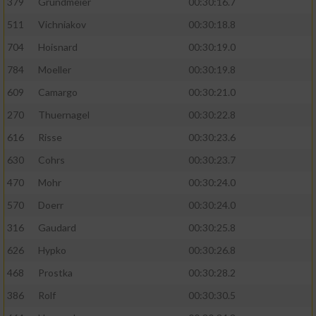
379
Grundmeier
00:30:16.7
Performance
511
Vichniakov
00:30:18.8
704
Hoisnard
00:30:19.0
Funktional
784
Moeller
00:30:19.8
609
Camargo
00:30:21.0
Werbung
270
Thuernagel
00:30:22.8
616
Risse
00:30:23.6
630
Cohrs
00:30:23.7
470
Mohr
00:30:24.0
570
Doerr
00:30:24.0
316
Gaudard
00:30:25.8
626
Hypko
00:30:26.8
468
Prostka
00:30:28.2
386
Rolf
00:30:30.5