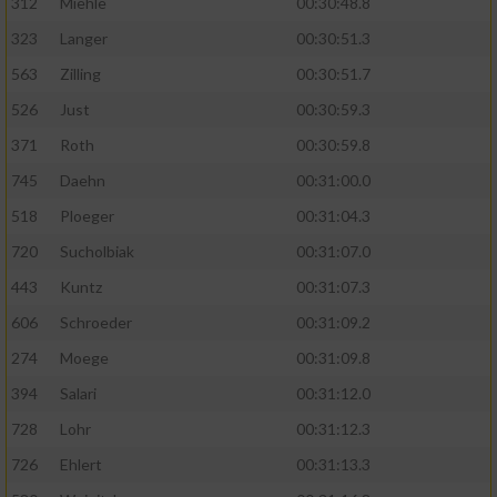
312
Miehle
00:30:48.8
323
Langer
00:30:51.3
563
Zilling
00:30:51.7
526
Just
00:30:59.3
371
Roth
00:30:59.8
745
Daehn
00:31:00.0
518
Ploeger
00:31:04.3
720
Sucholbiak
00:31:07.0
443
Kuntz
00:31:07.3
606
Schroeder
00:31:09.2
274
Moege
00:31:09.8
394
Salari
00:31:12.0
728
Lohr
00:31:12.3
726
Ehlert
00:31:13.3