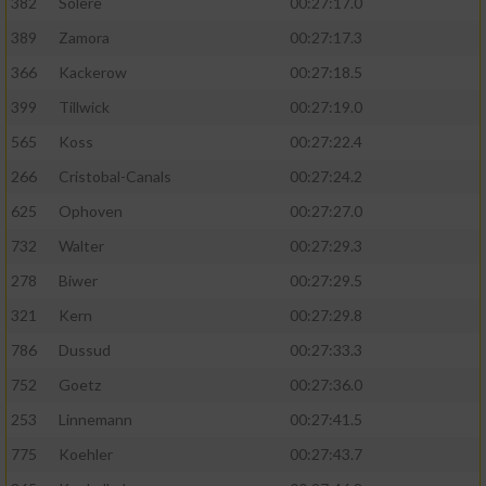
382
Solere
00:27:17.0
389
Zamora
00:27:17.3
366
Kackerow
00:27:18.5
399
Tillwick
00:27:19.0
565
Koss
00:27:22.4
266
Cristobal-Canals
00:27:24.2
625
Ophoven
00:27:27.0
732
Walter
00:27:29.3
278
Biwer
00:27:29.5
321
Kern
00:27:29.8
786
Dussud
00:27:33.3
752
Goetz
00:27:36.0
253
Linnemann
00:27:41.5
775
Koehler
00:27:43.7