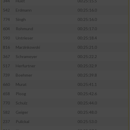
344
Huet
00:25:15.5
542
Erdmann
00:25:16.0
774
Singh
00:25:16.0
604
Rohmund
00:25:17.0
590
Untrieser
00:25:18.4
816
Marzinkowski
00:25:21.0
367
Schrameyer
00:25:22.2
517
Herfurtner
00:25:32.9
739
Boehmer
00:25:39.8
660
Murat
00:25:41.1
658
Ploog
00:25:42.6
770
Schulz
00:25:44.0
582
Geiger
00:25:48.0
237
Pulickal
00:25:53.0