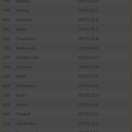
490
Spraetz
00:35:02.0
748
Herzog
00:35:02.2
845
Kanstein
00:35:02.8
401
Holze
00:35:05.5
665
Trautmann
00:35:05.8
769
Borkowski
00:35:06.0
258
Schalkowski
00:35:10.7
636
Joenson
00:35:15.0
260
Wulff
00:35:17.5
809
Fiebelkorn
00:35:21.0
522
Koch
00:35:22.3
455
Seifert
00:35:24.6
689
Tetzlaff
00:35:27.3
254
Yakubovich
00:35:31.3