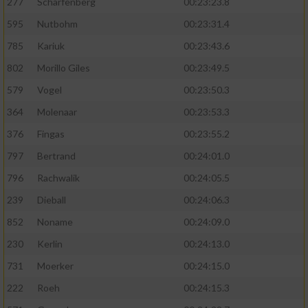
277
Scharfenberg
00:23:23.8
595
Nutbohm
00:23:31.4
785
Kariuk
00:23:43.6
802
Morillo Giles
00:23:49.5
579
Vogel
00:23:50.3
364
Molenaar
00:23:53.3
376
Fingas
00:23:55.2
797
Bertrand
00:24:01.0
796
Rachwalik
00:24:05.5
239
Dieball
00:24:06.3
852
Noname
00:24:09.0
230
Kerlin
00:24:13.0
731
Moerker
00:24:15.0
222
Roeh
00:24:15.3