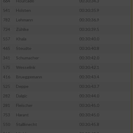
664
Hourcade
00:30:34.3
541
Holsten
00:30:35.9
782
Lehmann
00:30:36.9
724
Zühlke
00:30:39.5
557
Khala
00:30:40.0
465
Steudte
00:30:40.8
341
Schumacher
00:30:42.0
575
Wesselink
00:30:42.1
416
Brueggemann
00:30:43.4
525
Deppe
00:30:43.7
282
Dalgic
00:30:44.0
281
Fleischer
00:30:45.0
753
Harant
00:30:45.0
550
Stallknecht
00:30:45.8