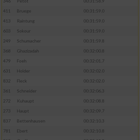
346
Petot
00:31:58.9
411
Bruege
00:31:59.0
413
Raintung
00:31:59.0
603
Sokour
00:31:59.0
249
Schumacher
00:31:59.8
368
Ghazizadah
00:32:00.8
479
Foeh
00:32:01.7
631
Holder
00:32:02.0
832
Fleck
00:32:02.0
361
Schneider
00:32:06.3
272
Kuhaupt
00:32:08.8
273
Haupt
00:32:09.7
837
Bettenhausen
00:32:10.3
781
Ebert
00:32:10.8