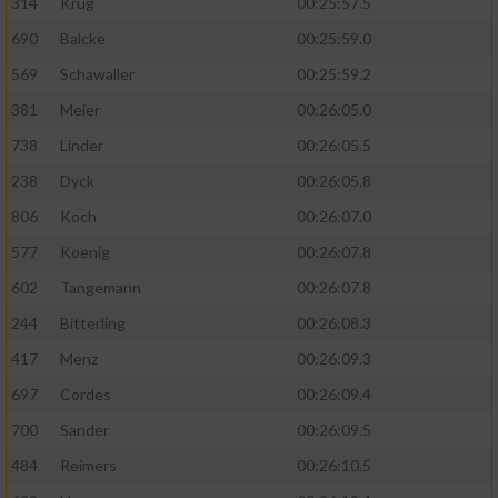
314
Krug
00:25:57.5
690
Balcke
00:25:59.0
569
Schawaller
00:25:59.2
381
Meier
00:26:05.0
738
Linder
00:26:05.5
238
Dyck
00:26:05.8
806
Koch
00:26:07.0
577
Koenig
00:26:07.8
602
Tangemann
00:26:07.8
244
Bitterling
00:26:08.3
417
Menz
00:26:09.3
697
Cordes
00:26:09.4
700
Sander
00:26:09.5
484
Reimers
00:26:10.5