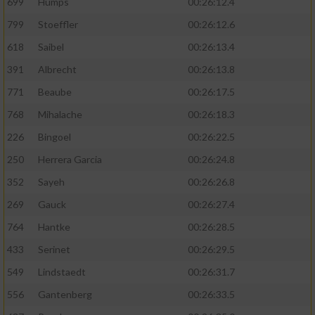
699
Humps
00:26:12.4
799
Stoeffler
00:26:12.6
618
Saibel
00:26:13.4
391
Albrecht
00:26:13.8
771
Beaube
00:26:17.5
768
Mihalache
00:26:18.3
226
Bingoel
00:26:22.5
250
Herrera Garcia
00:26:24.8
352
Sayeh
00:26:26.8
269
Gauck
00:26:27.4
764
Hantke
00:26:28.5
433
Serinet
00:26:29.5
549
Lindstaedt
00:26:31.7
556
Gantenberg
00:26:33.5