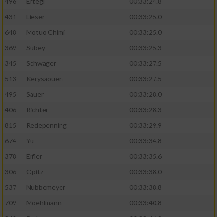
496
Ertegi
00:33:24.8
431
Lieser
00:33:25.0
648
Motuo Chimi
00:33:25.0
369
Subey
00:33:25.3
345
Schwager
00:33:27.5
513
Kerysaouen
00:33:27.5
495
Sauer
00:33:28.0
406
Richter
00:33:28.3
815
Redepenning
00:33:29.9
674
Yu
00:33:34.8
378
Eifler
00:33:35.6
306
Opitz
00:33:38.0
537
Nubbemeyer
00:33:38.8
709
Moehlmann
00:33:40.8