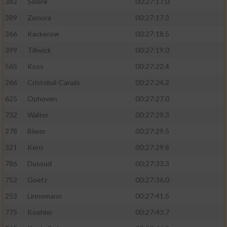
382
Solere
00:27:17.0
389
Zamora
00:27:17.3
366
Kackerow
00:27:18.5
399
Tillwick
00:27:19.0
565
Koss
00:27:22.4
266
Cristobal-Canals
00:27:24.2
625
Ophoven
00:27:27.0
732
Walter
00:27:29.3
278
Biwer
00:27:29.5
321
Kern
00:27:29.8
786
Dussud
00:27:33.3
752
Goetz
00:27:36.0
253
Linnemann
00:27:41.5
775
Koehler
00:27:43.7