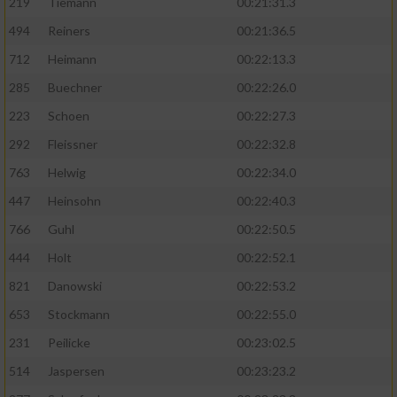
219
Tiemann
00:21:31.3
494
Reiners
00:21:36.5
712
Heimann
00:22:13.3
285
Buechner
00:22:26.0
223
Schoen
00:22:27.3
292
Fleissner
00:22:32.8
763
Helwig
00:22:34.0
447
Heinsohn
00:22:40.3
766
Guhl
00:22:50.5
444
Holt
00:22:52.1
821
Danowski
00:22:53.2
653
Stockmann
00:22:55.0
231
Peilicke
00:23:02.5
514
Jaspersen
00:23:23.2