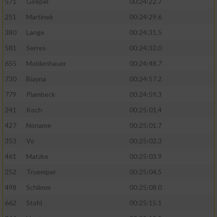
571
Goepel
00:24:22.7
251
Martinek
00:24:29.6
380
Lange
00:24:31.5
581
Serres
00:24:32.0
655
Moldenhauer
00:24:48.7
730
Biayna
00:24:57.2
779
Plambeck
00:24:59.3
241
Koch
00:25:01.4
427
Noname
00:25:01.7
353
Vo
00:25:02.3
461
Matzke
00:25:03.9
252
Truemper
00:25:04.5
498
Schlimm
00:25:08.0
662
Stohl
00:25:15.1