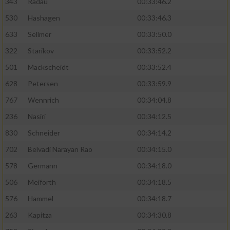
343
Radau
00:33:46.2
530
Hashagen
00:33:46.3
633
Sellmer
00:33:50.0
322
Starikov
00:33:52.2
501
Mackscheidt
00:33:52.4
628
Petersen
00:33:59.9
767
Wennrich
00:34:04.8
236
Nasiri
00:34:12.5
830
Schneider
00:34:14.2
702
Belvadi Narayan Rao
00:34:15.0
578
Germann
00:34:18.0
506
Meiforth
00:34:18.5
576
Hammel
00:34:18.7
263
Kapitza
00:34:30.8