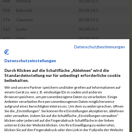
464
Schnack
00:28:53.5
358
Balewski
00:28:54.5
276
Claussen
00:28:55.0
567
Lucke
00:28:55.5
472
Opitz
00:29:03.0
Datenschutzbestimmungen
508
Schmidt
00:29:04.4
583
Alonso Martinez
00:29:05.9
Datenschutzeinstellungen
629
Papadopoulos
00:29:07.3
Durch Klicken auf die Schaltfläche „Ablehnen“ wird die
Standardeinstellung nur für unbedingt erforderliche cookie
404
Holst
00:29:08.8
beibehalten.
405
Dombrowka
00:29:09.5
Wir und unsere Partner speichern und/oder greifen auf Informationen auf
einem Gerät zu, wie z. B. eindeutige IDs in cookie und anderen
305
Ribarzik
00:29:09.7
Browserspeichern, um personenbezogene Daten zu verarbeiten. Einige
Anbieter verarbeiten Ihre personenbezogenen Daten möglicherweise
328
Matschl
00:29:10.8
aufgrund eines berechtigten Interesses. Um dem zu widersprechen, öffnen
Sie die „Einstellungen“. Sie können Ihre Einstellungen akzeptieren, ablehnen
400
Subramaniyam
00:29:13.0
oder verwalten, indem Sie auf die Schaltfläche „Einstellungen verwalten“
klicken oder jederzeit auf die Fingerabdruck-Schaltfläche in der linken
813
Stawinski
00:29:13.8
unteren Ecke der Website klicken. Um Ihre Einwilligung zu widerrufen,
klicken Sie auf den Fingerabdruck oder den Link in der Fußzeile der Website