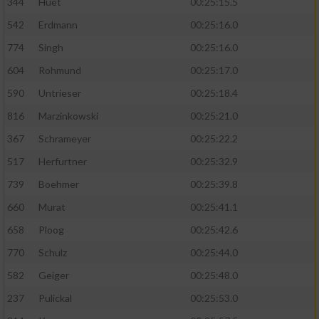
344
Huet
00:25:15.5
542
Erdmann
00:25:16.0
774
Singh
00:25:16.0
604
Rohmund
00:25:17.0
590
Untrieser
00:25:18.4
816
Marzinkowski
00:25:21.0
367
Schrameyer
00:25:22.2
517
Herfurtner
00:25:32.9
739
Boehmer
00:25:39.8
660
Murat
00:25:41.1
658
Ploog
00:25:42.6
770
Schulz
00:25:44.0
582
Geiger
00:25:48.0
237
Pulickal
00:25:53.0