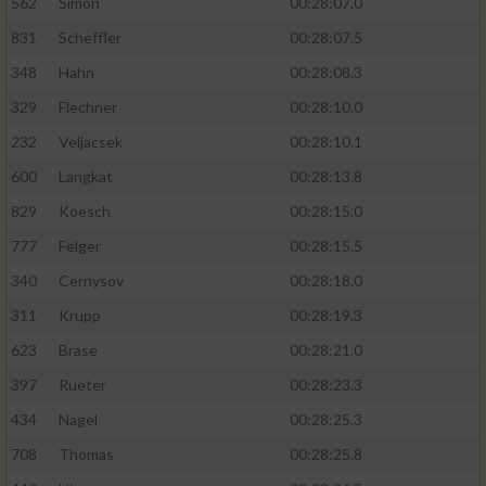
562
Simon
00:28:07.0
831
Scheffler
00:28:07.5
348
Hahn
00:28:08.3
329
Flechner
00:28:10.0
232
Veljacsek
00:28:10.1
600
Langkat
00:28:13.8
829
Koesch
00:28:15.0
777
Felger
00:28:15.5
340
Cernysov
00:28:18.0
311
Krupp
00:28:19.3
623
Brase
00:28:21.0
397
Rueter
00:28:23.3
434
Nagel
00:28:25.3
708
Thomas
00:28:25.8