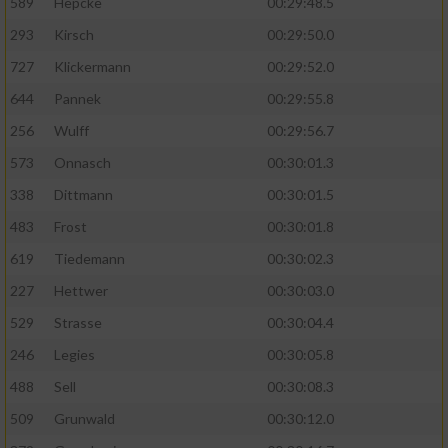
589
Hepcke
00:29:48.5
293
Kirsch
00:29:50.0
Analyse von Zielgruppen durch Statistiken
oder Kombinationen von Daten aus
727
Klickermann
00:29:52.0
verschiedenen Quellen
644
Pannek
00:29:55.8
Entwicklung und Verbesserung der Angebote
256
Wulff
00:29:56.7
573
Onnasch
00:30:01.3
Verwendung reduzierter Daten zur Auswahl
von Inhalten
338
Dittmann
00:30:01.5
IAB-Besonderheiten:
483
Frost
00:30:01.8
619
Tiedemann
00:30:02.3
Verwendung genauer Standortdaten
227
Hettwer
00:30:03.0
Geräte anhand von aktiv angeforderten
529
Strasse
00:30:04.4
Informationen identifizieren
246
Legies
00:30:05.8
Nicht-IAB-Verarbeitungszwecke:
488
Sell
00:30:08.3
Notwendig
509
Grunwald
00:30:12.0