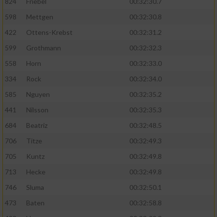
824
Friebel
00:32:30.7
598
Mettgen
00:32:30.8
422
Ottens-Krebst
00:32:31.2
599
Grothmann
00:32:32.3
558
Horn
00:32:33.0
334
Rock
00:32:34.0
585
Nguyen
00:32:35.2
441
Nilsson
00:32:35.3
684
Beatriz
00:32:48.5
706
Titze
00:32:49.3
705
Kuntz
00:32:49.8
713
Hecke
00:32:49.8
746
Sluma
00:32:50.1
473
Baten
00:32:58.8