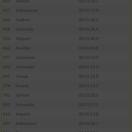
610
Kastell
00:31:35.2
457
Kellermeyer
00:31:37.0
646
Guibert
00:31:38.3
458
Christidis
00:31:38.4
350
Klippert
00:31:40.9
462
Kreidler
00:31:46.8
597
Gutwinski
00:31:50.3
632
Schneider
00:31:51.3
245
Schaal
00:31:52.8
374
Freese
00:31:53.5
792
Gerber
00:31:53.5
820
Schoenke
00:31:57.5
410
Kranich
00:31:57.8
437
Kellermann
00:31:58.7