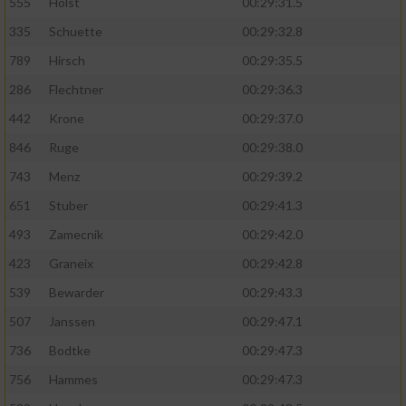
Speichern von oder Zugriff auf Informationen
555
Holst
00:29:31.5
auf einem Endgerät
335
Schuette
00:29:32.8
Verwendung reduzierter Daten zur Auswahl
789
Hirsch
00:29:35.5
von Werbeanzeigen
286
Flechtner
00:29:36.3
Erstellung von Profilen für personalisierte
442
Krone
00:29:37.0
Werbung
846
Ruge
00:29:38.0
Verwendung von Profilen zur Auswahl
743
Menz
00:29:39.2
personalisierter Werbung
651
Stuber
00:29:41.3
Erstellung von Profilen zur Personalisierung
493
Zamecnik
00:29:42.0
von Inhalten
423
Graneix
00:29:42.8
Verwendung von Profilen zur Auswahl
539
Bewarder
00:29:43.3
personalisierter Inhalte
507
Janssen
00:29:47.1
Messung der Werbeleistung
736
Bodtke
00:29:47.3
756
Hammes
00:29:47.3
Messung der Performance von Inhalten