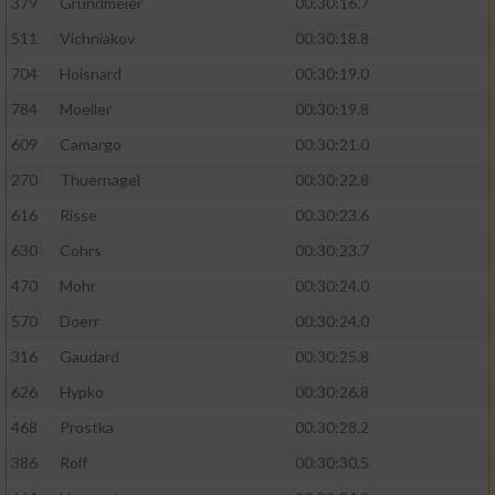
379
Grundmeier
00:30:16.7
Performance
511
Vichniakov
00:30:18.8
704
Hoisnard
00:30:19.0
Funktional
784
Moeller
00:30:19.8
609
Camargo
00:30:21.0
Werbung
270
Thuernagel
00:30:22.8
616
Risse
00:30:23.6
630
Cohrs
00:30:23.7
470
Mohr
00:30:24.0
570
Doerr
00:30:24.0
316
Gaudard
00:30:25.8
626
Hypko
00:30:26.8
468
Prostka
00:30:28.2
386
Rolf
00:30:30.5