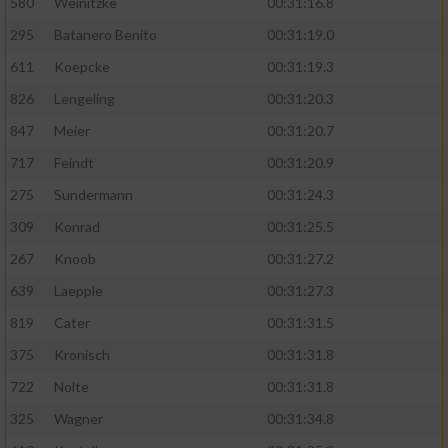
580
Weinitzke
00:31:16.8
295
Batanero Benito
00:31:19.0
611
Koepcke
00:31:19.3
826
Lengeling
00:31:20.3
847
Meier
00:31:20.7
717
Feindt
00:31:20.9
275
Sundermann
00:31:24.3
309
Konrad
00:31:25.5
267
Knoob
00:31:27.2
639
Laepple
00:31:27.3
819
Cater
00:31:31.5
375
Kronisch
00:31:31.8
722
Nolte
00:31:31.8
325
Wagner
00:31:34.8