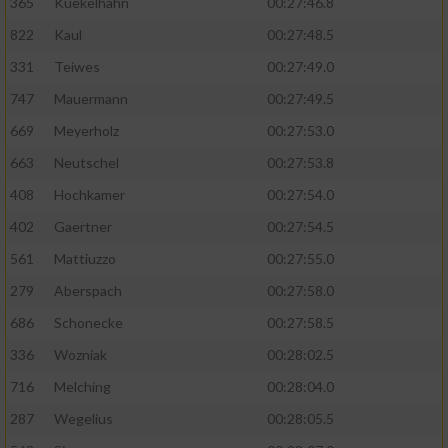
365
Kuekelhahn
00:27:46.8
822
Kaul
00:27:48.5
331
Teiwes
00:27:49.0
747
Mauermann
00:27:49.5
669
Meyerholz
00:27:53.0
663
Neutschel
00:27:53.8
408
Hochkamer
00:27:54.0
402
Gaertner
00:27:54.5
561
Mattiuzzo
00:27:55.0
279
Aberspach
00:27:58.0
686
Schonecke
00:27:58.5
336
Wozniak
00:28:02.5
716
Melching
00:28:04.0
287
Wegelius
00:28:05.5