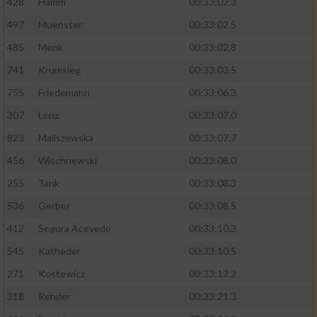
428
Hamm
00:33:02.3
497
Muenster
00:33:02.5
485
Menk
00:33:02.8
741
Krumsieg
00:33:03.5
755
Friedemann
00:33:06.3
307
Lenz
00:33:07.0
823
Maliszewska
00:33:07.7
456
Wischnewski
00:33:08.0
255
Tank
00:33:08.3
536
Gerber
00:33:08.5
412
Segura Acevedo
00:33:10.3
545
Katheder
00:33:10.5
271
Kostewicz
00:33:12.2
318
Rehder
00:33:21.3