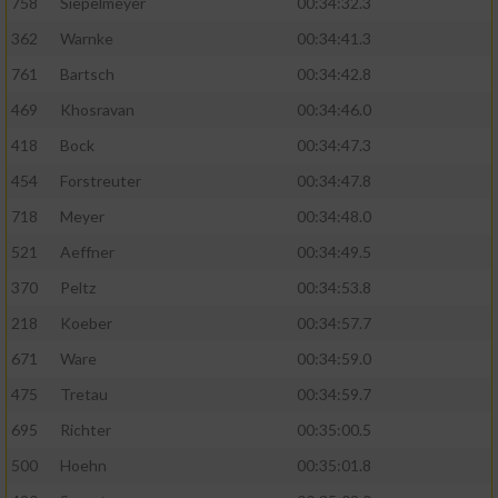
758
Siepelmeyer
00:34:32.3
362
Warnke
00:34:41.3
761
Bartsch
00:34:42.8
469
Khosravan
00:34:46.0
418
Bock
00:34:47.3
454
Forstreuter
00:34:47.8
718
Meyer
00:34:48.0
521
Aeffner
00:34:49.5
370
Peltz
00:34:53.8
218
Koeber
00:34:57.7
671
Ware
00:34:59.0
475
Tretau
00:34:59.7
695
Richter
00:35:00.5
500
Hoehn
00:35:01.8