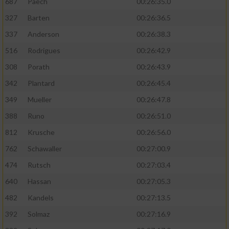
687
Paech
00:26:35.0
327
Barten
00:26:36.5
337
Anderson
00:26:38.3
516
Rodrigues
00:26:42.9
308
Porath
00:26:43.9
342
Plantard
00:26:45.4
349
Mueller
00:26:47.8
388
Runo
00:26:51.0
812
Krusche
00:26:56.0
762
Schawaller
00:27:00.9
474
Rutsch
00:27:03.4
640
Hassan
00:27:05.3
482
Kandels
00:27:13.5
392
Solmaz
00:27:16.9