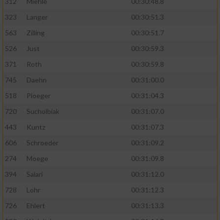
312
Miehle
00:30:48.8
323
Langer
00:30:51.3
563
Zilling
00:30:51.7
526
Just
00:30:59.3
371
Roth
00:30:59.8
745
Daehn
00:31:00.0
518
Ploeger
00:31:04.3
720
Sucholbiak
00:31:07.0
443
Kuntz
00:31:07.3
606
Schroeder
00:31:09.2
274
Moege
00:31:09.8
394
Salari
00:31:12.0
728
Lohr
00:31:12.3
726
Ehlert
00:31:13.3