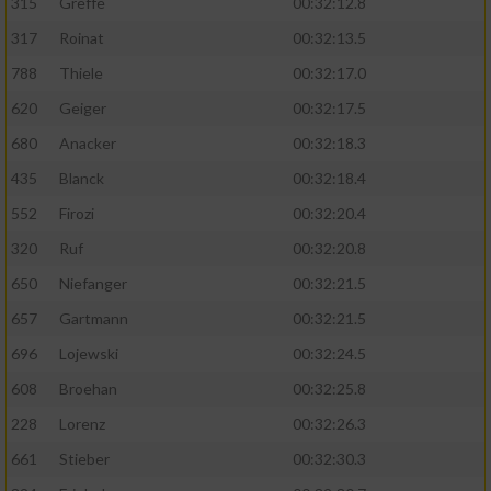
315
Greffe
00:32:12.8
317
Roinat
00:32:13.5
788
Thiele
00:32:17.0
620
Geiger
00:32:17.5
680
Anacker
00:32:18.3
435
Blanck
00:32:18.4
552
Firozi
00:32:20.4
320
Ruf
00:32:20.8
650
Niefanger
00:32:21.5
657
Gartmann
00:32:21.5
696
Lojewski
00:32:24.5
608
Broehan
00:32:25.8
228
Lorenz
00:32:26.3
661
Stieber
00:32:30.3