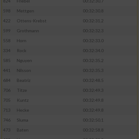
824
Friebel
00:32:30.7
598
Mettgen
00:32:30.8
422
Ottens-Krebst
00:32:31.2
599
Grothmann
00:32:32.3
558
Horn
00:32:33.0
334
Rock
00:32:34.0
585
Nguyen
00:32:35.2
441
Nilsson
00:32:35.3
684
Beatriz
00:32:48.5
706
Titze
00:32:49.3
705
Kuntz
00:32:49.8
713
Hecke
00:32:49.8
746
Sluma
00:32:50.1
473
Baten
00:32:58.8