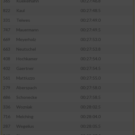
365
Kuekelhahn
00:27:46.8
822
Kaul
00:27:48.5
331
Teiwes
00:27:49.0
747
Mauermann
00:27:49.5
669
Meyerholz
00:27:53.0
663
Neutschel
00:27:53.8
408
Hochkamer
00:27:54.0
402
Gaertner
00:27:54.5
561
Mattiuzzo
00:27:55.0
279
Aberspach
00:27:58.0
686
Schonecke
00:27:58.5
336
Wozniak
00:28:02.5
716
Melching
00:28:04.0
287
Wegelius
00:28:05.5