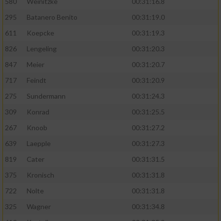
580
Weinitzke
00:31:16.8
295
Batanero Benito
00:31:19.0
611
Koepcke
00:31:19.3
826
Lengeling
00:31:20.3
847
Meier
00:31:20.7
717
Feindt
00:31:20.9
275
Sundermann
00:31:24.3
309
Konrad
00:31:25.5
267
Knoob
00:31:27.2
639
Laepple
00:31:27.3
819
Cater
00:31:31.5
375
Kronisch
00:31:31.8
722
Nolte
00:31:31.8
325
Wagner
00:31:34.8