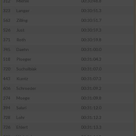
312
Miehle
00:30:48.8
323
Langer
00:30:51.3
563
Zilling
00:30:51.7
526
Just
00:30:59.3
371
Roth
00:30:59.8
745
Daehn
00:31:00.0
518
Ploeger
00:31:04.3
720
Sucholbiak
00:31:07.0
443
Kuntz
00:31:07.3
606
Schroeder
00:31:09.2
274
Moege
00:31:09.8
394
Salari
00:31:12.0
728
Lohr
00:31:12.3
726
Ehlert
00:31:13.3