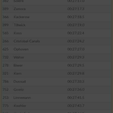
382
Solere
00:27:17.0
389
Zamora
00:27:17.3
366
Kackerow
00:27:18.5
399
Tillwick
00:27:19.0
565
Koss
00:27:22.4
266
Cristobal-Canals
00:27:24.2
625
Ophoven
00:27:27.0
732
Walter
00:27:29.3
278
Biwer
00:27:29.5
321
Kern
00:27:29.8
786
Dussud
00:27:33.3
752
Goetz
00:27:36.0
253
Linnemann
00:27:41.5
775
Koehler
00:27:43.7