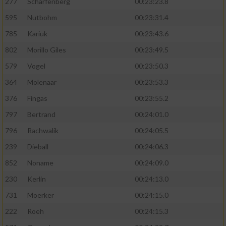
277
Scharfenberg
00:23:23.8
595
Nutbohm
00:23:31.4
785
Kariuk
00:23:43.6
802
Morillo Giles
00:23:49.5
579
Vogel
00:23:50.3
364
Molenaar
00:23:53.3
376
Fingas
00:23:55.2
797
Bertrand
00:24:01.0
796
Rachwalik
00:24:05.5
239
Dieball
00:24:06.3
852
Noname
00:24:09.0
230
Kerlin
00:24:13.0
731
Moerker
00:24:15.0
222
Roeh
00:24:15.3