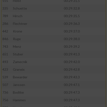
Speichern von oder Zugriff auf Informationen
555
Holst
00:29:31.5
auf einem Endgerät
335
Schuette
00:29:32.8
Verwendung reduzierter Daten zur Auswahl
789
Hirsch
00:29:35.5
von Werbeanzeigen
286
Flechtner
00:29:36.3
Erstellung von Profilen für personalisierte
442
Krone
00:29:37.0
Werbung
846
Ruge
00:29:38.0
Verwendung von Profilen zur Auswahl
743
Menz
00:29:39.2
personalisierter Werbung
651
Stuber
00:29:41.3
Erstellung von Profilen zur Personalisierung
493
Zamecnik
00:29:42.0
von Inhalten
423
Graneix
00:29:42.8
Verwendung von Profilen zur Auswahl
539
Bewarder
00:29:43.3
personalisierter Inhalte
507
Janssen
00:29:47.1
Messung der Werbeleistung
736
Bodtke
00:29:47.3
756
Hammes
00:29:47.3
Messung der Performance von Inhalten