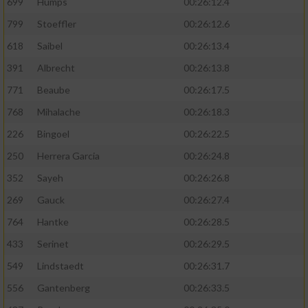
699
Humps
00:26:12.4
799
Stoeffler
00:26:12.6
618
Saibel
00:26:13.4
391
Albrecht
00:26:13.8
771
Beaube
00:26:17.5
768
Mihalache
00:26:18.3
226
Bingoel
00:26:22.5
250
Herrera Garcia
00:26:24.8
352
Sayeh
00:26:26.8
269
Gauck
00:26:27.4
764
Hantke
00:26:28.5
433
Serinet
00:26:29.5
549
Lindstaedt
00:26:31.7
556
Gantenberg
00:26:33.5