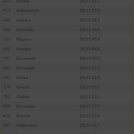
610
Kastell
00:31:35.2
457
Kellermeyer
00:31:37.0
646
Guibert
00:31:38.3
458
Christidis
00:31:38.4
350
Klippert
00:31:40.9
462
Kreidler
00:31:46.8
597
Gutwinski
00:31:50.3
632
Schneider
00:31:51.3
245
Schaal
00:31:52.8
374
Freese
00:31:53.5
792
Gerber
00:31:53.5
820
Schoenke
00:31:57.5
410
Kranich
00:31:57.8
437
Kellermann
00:31:58.7