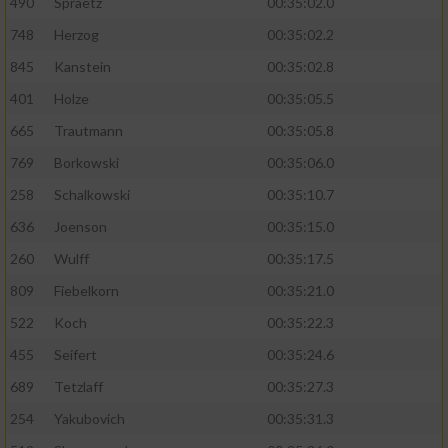
490
Spraetz
00:35:02.0
748
Herzog
00:35:02.2
845
Kanstein
00:35:02.8
401
Holze
00:35:05.5
665
Trautmann
00:35:05.8
769
Borkowski
00:35:06.0
258
Schalkowski
00:35:10.7
636
Joenson
00:35:15.0
260
Wulff
00:35:17.5
809
Fiebelkorn
00:35:21.0
522
Koch
00:35:22.3
455
Seifert
00:35:24.6
689
Tetzlaff
00:35:27.3
254
Yakubovich
00:35:31.3