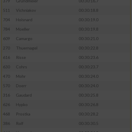
379
Grundmeier
00:30:16.7
Performance
511
Vichniakov
00:30:18.8
704
Hoisnard
00:30:19.0
Funktional
784
Moeller
00:30:19.8
609
Camargo
00:30:21.0
Werbung
270
Thuernagel
00:30:22.8
616
Risse
00:30:23.6
630
Cohrs
00:30:23.7
470
Mohr
00:30:24.0
570
Doerr
00:30:24.0
316
Gaudard
00:30:25.8
626
Hypko
00:30:26.8
468
Prostka
00:30:28.2
386
Rolf
00:30:30.5