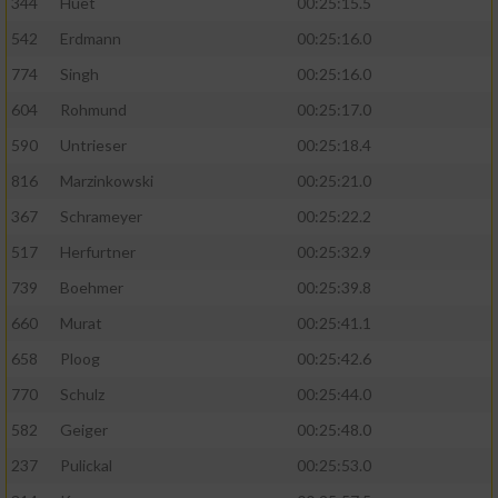
344
Huet
00:25:15.5
542
Erdmann
00:25:16.0
774
Singh
00:25:16.0
604
Rohmund
00:25:17.0
590
Untrieser
00:25:18.4
816
Marzinkowski
00:25:21.0
367
Schrameyer
00:25:22.2
517
Herfurtner
00:25:32.9
739
Boehmer
00:25:39.8
660
Murat
00:25:41.1
658
Ploog
00:25:42.6
770
Schulz
00:25:44.0
582
Geiger
00:25:48.0
237
Pulickal
00:25:53.0