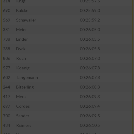
314
Krug
00:25:57.5
690
Balcke
00:25:59.0
569
Schawaller
00:25:59.2
381
Meier
00:26:05.0
738
Linder
00:26:05.5
238
Dyck
00:26:05.8
806
Koch
00:26:07.0
577
Koenig
00:26:07.8
602
Tangemann
00:26:07.8
244
Bitterling
00:26:08.3
417
Menz
00:26:09.3
697
Cordes
00:26:09.4
700
Sander
00:26:09.5
484
Reimers
00:26:10.5