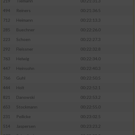
219
Tiemann
00:21:31.3
494
Reiners
00:21:36.5
712
Heimann
00:22:13.3
285
Buechner
00:22:26.0
223
Schoen
00:22:27.3
292
Fleissner
00:22:32.8
763
Helwig
00:22:34.0
447
Heinsohn
00:22:40.3
766
Guhl
00:22:50.5
444
Holt
00:22:52.1
821
Danowski
00:22:53.2
653
Stockmann
00:22:55.0
231
Peilicke
00:23:02.5
514
Jaspersen
00:23:23.2