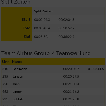
Split Zeiten
Split Zeiten
00:02:04.3
00:02:04.3
Start
00:08:48.4
00:10:52.7
Foto
00:25:30.1
00:36:22.9
Ziel
Team Airbus Group / Teamwertung
Stnr
Name
840
Bahlmann
00:20:04.7
01:44:44.6
235
Jansen
00:20:57.5
750
Kiehl
00:21:00.4
463
Linger
00:21:16.2
221
Schlott
00:21:25.8