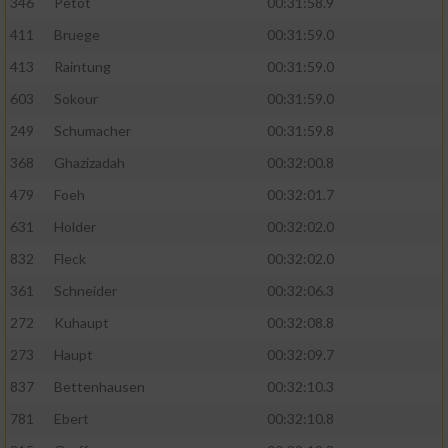
346
Petot
00:31:58.9
411
Bruege
00:31:59.0
413
Raintung
00:31:59.0
603
Sokour
00:31:59.0
249
Schumacher
00:31:59.8
368
Ghazizadah
00:32:00.8
479
Foeh
00:32:01.7
631
Holder
00:32:02.0
832
Fleck
00:32:02.0
361
Schneider
00:32:06.3
272
Kuhaupt
00:32:08.8
273
Haupt
00:32:09.7
837
Bettenhausen
00:32:10.3
781
Ebert
00:32:10.8