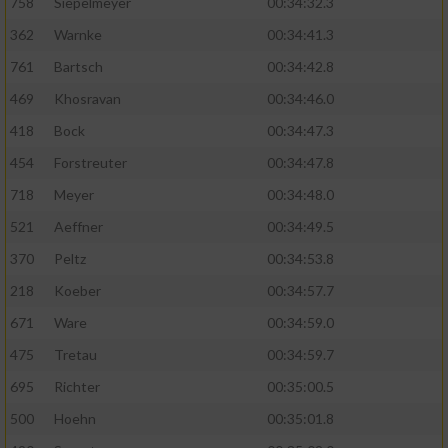
758
Siepelmeyer
00:34:32.3
362
Warnke
00:34:41.3
761
Bartsch
00:34:42.8
469
Khosravan
00:34:46.0
418
Bock
00:34:47.3
454
Forstreuter
00:34:47.8
718
Meyer
00:34:48.0
521
Aeffner
00:34:49.5
370
Peltz
00:34:53.8
218
Koeber
00:34:57.7
671
Ware
00:34:59.0
475
Tretau
00:34:59.7
695
Richter
00:35:00.5
500
Hoehn
00:35:01.8