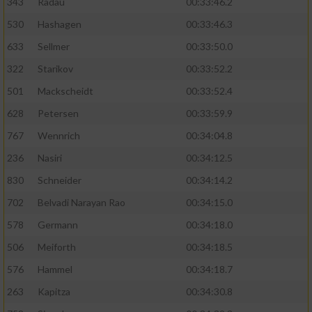
343
Radau
00:33:46.2
530
Hashagen
00:33:46.3
633
Sellmer
00:33:50.0
322
Starikov
00:33:52.2
501
Mackscheidt
00:33:52.4
628
Petersen
00:33:59.9
767
Wennrich
00:34:04.8
236
Nasiri
00:34:12.5
830
Schneider
00:34:14.2
702
Belvadi Narayan Rao
00:34:15.0
578
Germann
00:34:18.0
506
Meiforth
00:34:18.5
576
Hammel
00:34:18.7
263
Kapitza
00:34:30.8