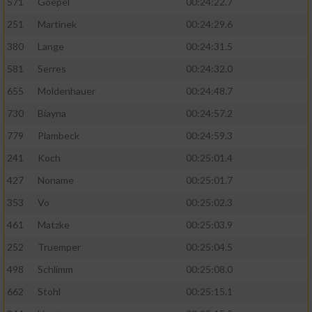
571
Goepel
00:24:22.7
251
Martinek
00:24:29.6
380
Lange
00:24:31.5
581
Serres
00:24:32.0
655
Moldenhauer
00:24:48.7
730
Biayna
00:24:57.2
779
Plambeck
00:24:59.3
241
Koch
00:25:01.4
427
Noname
00:25:01.7
353
Vo
00:25:02.3
461
Matzke
00:25:03.9
252
Truemper
00:25:04.5
498
Schlimm
00:25:08.0
662
Stohl
00:25:15.1