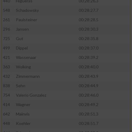
440
Higueras
00:28:26.3
548
Schadowsky
00:28:27.7
261
Paulsteiner
00:28:28.5
296
Jansen
00:28:30.3
725
Gut
00:28:35.8
499
Dippel
00:28:37.0
421
Wassenaar
00:28:39.2
363
Wolking
00:28:40.0
432
Zimmermann
00:28:43.9
838
Sehn
00:28:44.9
754
Valerio Gonzalez
00:28:46.0
414
Wagner
00:28:49.2
642
Mainvis
00:28:51.3
448
Koehler
00:28:51.7