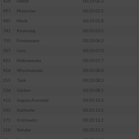
428
Hamm
00:33:02.3
497
Muenster
00:33:02.5
485
Menk
00:33:02.8
741
Krumsieg
00:33:03.5
755
Friedemann
00:33:06.3
307
Lenz
00:33:07.0
823
Maliszewska
00:33:07.7
456
Wischnewski
00:33:08.0
255
Tank
00:33:08.3
536
Gerber
00:33:08.5
412
Segura Acevedo
00:33:10.3
545
Katheder
00:33:10.5
271
Kostewicz
00:33:12.2
318
Rehder
00:33:21.3