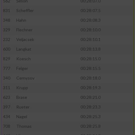
562
Simon
00:28:07.0
831
Scheffler
00:28:07.5
348
Hahn
00:28:08.3
329
Flechner
00:28:10.0
232
Veljacsek
00:28:10.1
600
Langkat
00:28:13.8
829
Koesch
00:28:15.0
777
Felger
00:28:15.5
340
Cernysov
00:28:18.0
311
Krupp
00:28:19.3
623
Brase
00:28:21.0
397
Rueter
00:28:23.3
434
Nagel
00:28:25.3
708
Thomas
00:28:25.8