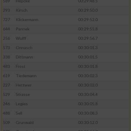
589
Hepcke
00:29:48.5
293
Kirsch
00:29:50.0
Analyse von Zielgruppen durch Statistiken
oder Kombinationen von Daten aus
727
Klickermann
00:29:52.0
verschiedenen Quellen
644
Pannek
00:29:55.8
Entwicklung und Verbesserung der Angebote
256
Wulff
00:29:56.7
573
Onnasch
00:30:01.3
Verwendung reduzierter Daten zur Auswahl
von Inhalten
338
Dittmann
00:30:01.5
IAB-Besonderheiten:
483
Frost
00:30:01.8
619
Tiedemann
00:30:02.3
Verwendung genauer Standortdaten
227
Hettwer
00:30:03.0
Geräte anhand von aktiv angeforderten
529
Strasse
00:30:04.4
Informationen identifizieren
246
Legies
00:30:05.8
Nicht-IAB-Verarbeitungszwecke:
488
Sell
00:30:08.3
Notwendig
509
Grunwald
00:30:12.0