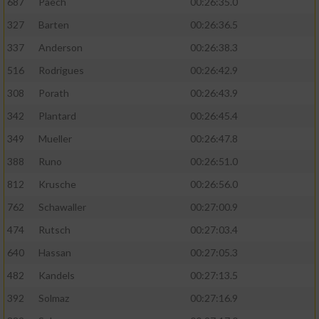
687
Paech
00:26:35.0
327
Barten
00:26:36.5
337
Anderson
00:26:38.3
516
Rodrigues
00:26:42.9
308
Porath
00:26:43.9
342
Plantard
00:26:45.4
349
Mueller
00:26:47.8
388
Runo
00:26:51.0
812
Krusche
00:26:56.0
762
Schawaller
00:27:00.9
474
Rutsch
00:27:03.4
640
Hassan
00:27:05.3
482
Kandels
00:27:13.5
392
Solmaz
00:27:16.9