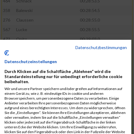
464
Schnack
00:28:53.5
358
Balewski
00:28:54.5
276
Claussen
00:28:55.0
567
Lucke
00:28:55.5
472
Opitz
00:29:03.0
Datenschutzbestimmungen
508
Schmidt
00:29:04.4
583
Alonso Martinez
00:29:05.9
Datenschutzeinstellungen
629
Papadopoulos
00:29:07.3
Durch Klicken auf die Schaltfläche „Ablehnen“ wird die
Standardeinstellung nur für unbedingt erforderliche cookie
404
Holst
00:29:08.8
beibehalten.
405
Dombrowka
00:29:09.5
Wir und unsere Partner speichern und/oder greifen auf Informationen auf
einem Gerät zu, wie z. B. eindeutige IDs in cookie und anderen
305
Ribarzik
00:29:09.7
Browserspeichern, um personenbezogene Daten zu verarbeiten. Einige
Anbieter verarbeiten Ihre personenbezogenen Daten möglicherweise
328
Matschl
00:29:10.8
aufgrund eines berechtigten Interesses. Um dem zu widersprechen, öffnen
Sie die „Einstellungen“. Sie können Ihre Einstellungen akzeptieren, ablehnen
400
Subramaniyam
00:29:13.0
oder verwalten, indem Sie auf die Schaltfläche „Einstellungen verwalten“
klicken oder jederzeit auf die Fingerabdruck-Schaltfläche in der linken
813
Stawinski
00:29:13.8
unteren Ecke der Website klicken. Um Ihre Einwilligung zu widerrufen,
klicken Sie auf den Fingerabdruck oder den Link in der Fußzeile der Website