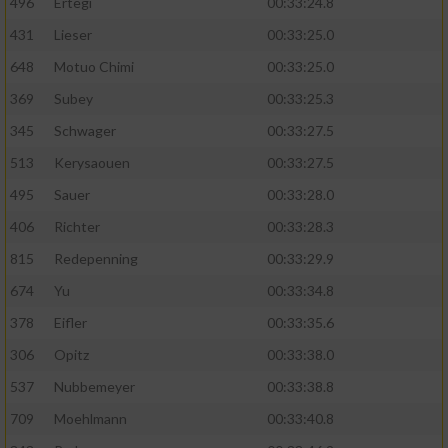
496
Ertegi
00:33:24.8
431
Lieser
00:33:25.0
648
Motuo Chimi
00:33:25.0
369
Subey
00:33:25.3
345
Schwager
00:33:27.5
513
Kerysaouen
00:33:27.5
495
Sauer
00:33:28.0
406
Richter
00:33:28.3
815
Redepenning
00:33:29.9
674
Yu
00:33:34.8
378
Eifler
00:33:35.6
306
Opitz
00:33:38.0
537
Nubbemeyer
00:33:38.8
709
Moehlmann
00:33:40.8