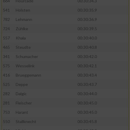
664
Hourcade
00:30:34.3
541
Holsten
00:30:35.9
782
Lehmann
00:30:36.9
724
Zühlke
00:30:39.5
557
Khala
00:30:40.0
465
Steudte
00:30:40.8
341
Schumacher
00:30:42.0
575
Wesselink
00:30:42.1
416
Brueggemann
00:30:43.4
525
Deppe
00:30:43.7
282
Dalgic
00:30:44.0
281
Fleischer
00:30:45.0
753
Harant
00:30:45.0
550
Stallknecht
00:30:45.8