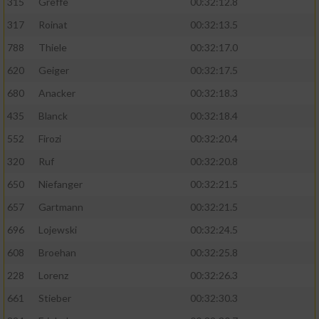
315
Greffe
00:32:12.8
317
Roinat
00:32:13.5
788
Thiele
00:32:17.0
620
Geiger
00:32:17.5
680
Anacker
00:32:18.3
435
Blanck
00:32:18.4
552
Firozi
00:32:20.4
320
Ruf
00:32:20.8
650
Niefanger
00:32:21.5
657
Gartmann
00:32:21.5
696
Lojewski
00:32:24.5
608
Broehan
00:32:25.8
228
Lorenz
00:32:26.3
661
Stieber
00:32:30.3