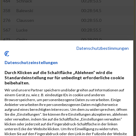
464
Schnack
00:28:53.5
358
Balewski
00:28:54.5
276
Claussen
00:28:55.0
567
Lucke
00:28:55.5
472
Opitz
00:29:03.0
Datenschutzbestimmungen
508
Schmidt
00:29:04.4
583
Alonso Martinez
00:29:05.9
Datenschutzeinstellungen
629
Papadopoulos
00:29:07.3
Durch Klicken auf die Schaltfläche „Ablehnen“ wird die
Standardeinstellung nur für unbedingt erforderliche cookie
404
Holst
00:29:08.8
beibehalten.
405
Dombrowka
00:29:09.5
Wir und unsere Partner speichern und/oder greifen auf Informationen auf
einem Gerät zu, wie z. B. eindeutige IDs in cookie und anderen
305
Ribarzik
00:29:09.7
Browserspeichern, um personenbezogene Daten zu verarbeiten. Einige
Anbieter verarbeiten Ihre personenbezogenen Daten möglicherweise
328
Matschl
00:29:10.8
aufgrund eines berechtigten Interesses. Um dem zu widersprechen, öffnen
Sie die „Einstellungen“. Sie können Ihre Einstellungen akzeptieren, ablehnen
400
Subramaniyam
00:29:13.0
oder verwalten, indem Sie auf die Schaltfläche „Einstellungen verwalten“
klicken oder jederzeit auf die Fingerabdruck-Schaltfläche in der linken
813
Stawinski
00:29:13.8
unteren Ecke der Website klicken. Um Ihre Einwilligung zu widerrufen,
klicken Sie auf den Fingerabdruck oder den Link in der Fußzeile der Website