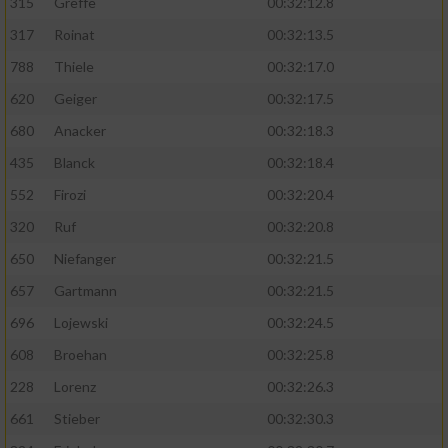
315
Greffe
00:32:12.8
317
Roinat
00:32:13.5
788
Thiele
00:32:17.0
620
Geiger
00:32:17.5
680
Anacker
00:32:18.3
435
Blanck
00:32:18.4
552
Firozi
00:32:20.4
320
Ruf
00:32:20.8
650
Niefanger
00:32:21.5
657
Gartmann
00:32:21.5
696
Lojewski
00:32:24.5
608
Broehan
00:32:25.8
228
Lorenz
00:32:26.3
661
Stieber
00:32:30.3