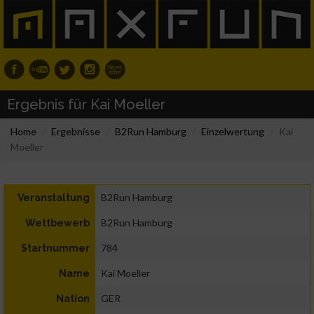
Ergebnis für Kai Moeller
Home
Ergebnisse
B2Run Hamburg
Einzelwertung
Kai
Moeller
B2Run Hamburg
Veranstaltung
B2Run Hamburg
Wettbewerb
784
Startnummer
Kai Moeller
Name
GER
Nation