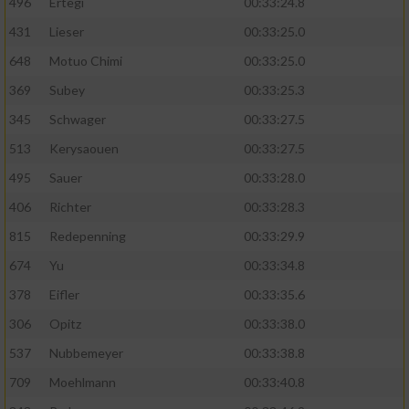
496
Ertegi
00:33:24.8
431
Lieser
00:33:25.0
648
Motuo Chimi
00:33:25.0
369
Subey
00:33:25.3
345
Schwager
00:33:27.5
513
Kerysaouen
00:33:27.5
495
Sauer
00:33:28.0
406
Richter
00:33:28.3
815
Redepenning
00:33:29.9
674
Yu
00:33:34.8
378
Eifler
00:33:35.6
306
Opitz
00:33:38.0
537
Nubbemeyer
00:33:38.8
709
Moehlmann
00:33:40.8