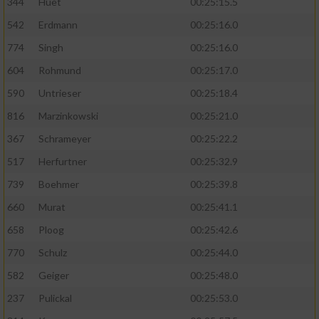
344
Huet
00:25:15.5
542
Erdmann
00:25:16.0
774
Singh
00:25:16.0
604
Rohmund
00:25:17.0
590
Untrieser
00:25:18.4
816
Marzinkowski
00:25:21.0
367
Schrameyer
00:25:22.2
517
Herfurtner
00:25:32.9
739
Boehmer
00:25:39.8
660
Murat
00:25:41.1
658
Ploog
00:25:42.6
770
Schulz
00:25:44.0
582
Geiger
00:25:48.0
237
Pulickal
00:25:53.0