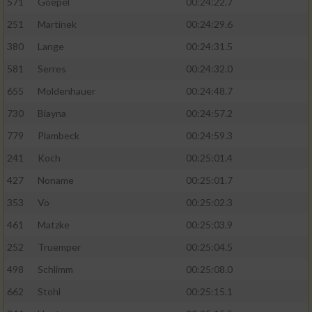
571
Goepel
00:24:22.7
251
Martinek
00:24:29.6
380
Lange
00:24:31.5
581
Serres
00:24:32.0
655
Moldenhauer
00:24:48.7
730
Biayna
00:24:57.2
779
Plambeck
00:24:59.3
241
Koch
00:25:01.4
427
Noname
00:25:01.7
353
Vo
00:25:02.3
461
Matzke
00:25:03.9
252
Truemper
00:25:04.5
498
Schlimm
00:25:08.0
662
Stohl
00:25:15.1