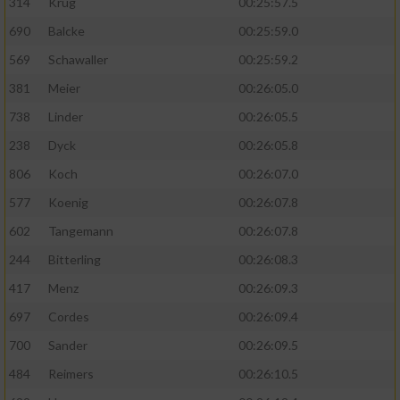
314
Krug
00:25:57.5
690
Balcke
00:25:59.0
569
Schawaller
00:25:59.2
381
Meier
00:26:05.0
738
Linder
00:26:05.5
238
Dyck
00:26:05.8
806
Koch
00:26:07.0
577
Koenig
00:26:07.8
602
Tangemann
00:26:07.8
244
Bitterling
00:26:08.3
417
Menz
00:26:09.3
697
Cordes
00:26:09.4
700
Sander
00:26:09.5
484
Reimers
00:26:10.5