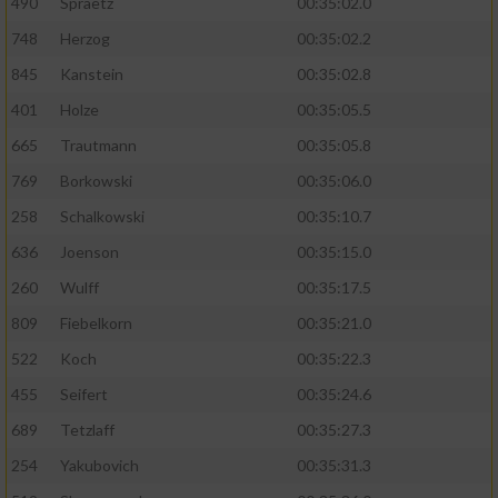
490
Spraetz
00:35:02.0
748
Herzog
00:35:02.2
845
Kanstein
00:35:02.8
401
Holze
00:35:05.5
665
Trautmann
00:35:05.8
769
Borkowski
00:35:06.0
258
Schalkowski
00:35:10.7
636
Joenson
00:35:15.0
260
Wulff
00:35:17.5
809
Fiebelkorn
00:35:21.0
522
Koch
00:35:22.3
455
Seifert
00:35:24.6
689
Tetzlaff
00:35:27.3
254
Yakubovich
00:35:31.3