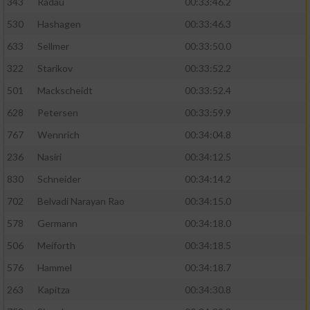
343
Radau
00:33:46.2
530
Hashagen
00:33:46.3
633
Sellmer
00:33:50.0
322
Starikov
00:33:52.2
501
Mackscheidt
00:33:52.4
628
Petersen
00:33:59.9
767
Wennrich
00:34:04.8
236
Nasiri
00:34:12.5
830
Schneider
00:34:14.2
702
Belvadi Narayan Rao
00:34:15.0
578
Germann
00:34:18.0
506
Meiforth
00:34:18.5
576
Hammel
00:34:18.7
263
Kapitza
00:34:30.8