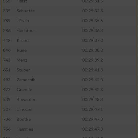
Speichern von oder Zugriff auf Informationen
555
Holst
00:29:31.5
auf einem Endgerät
335
Schuette
00:29:32.8
Verwendung reduzierter Daten zur Auswahl
789
Hirsch
00:29:35.5
von Werbeanzeigen
286
Flechtner
00:29:36.3
Erstellung von Profilen für personalisierte
442
Krone
00:29:37.0
Werbung
846
Ruge
00:29:38.0
Verwendung von Profilen zur Auswahl
743
Menz
00:29:39.2
personalisierter Werbung
651
Stuber
00:29:41.3
Erstellung von Profilen zur Personalisierung
493
Zamecnik
00:29:42.0
von Inhalten
423
Graneix
00:29:42.8
Verwendung von Profilen zur Auswahl
539
Bewarder
00:29:43.3
personalisierter Inhalte
507
Janssen
00:29:47.1
Messung der Werbeleistung
736
Bodtke
00:29:47.3
756
Hammes
00:29:47.3
Messung der Performance von Inhalten