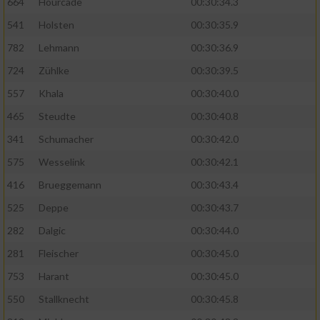
664
Hourcade
00:30:34.3
541
Holsten
00:30:35.9
782
Lehmann
00:30:36.9
724
Zühlke
00:30:39.5
557
Khala
00:30:40.0
465
Steudte
00:30:40.8
341
Schumacher
00:30:42.0
575
Wesselink
00:30:42.1
416
Brueggemann
00:30:43.4
525
Deppe
00:30:43.7
282
Dalgic
00:30:44.0
281
Fleischer
00:30:45.0
753
Harant
00:30:45.0
550
Stallknecht
00:30:45.8