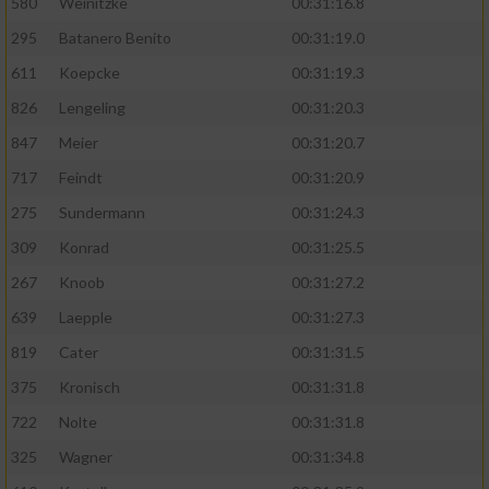
580
Weinitzke
00:31:16.8
295
Batanero Benito
00:31:19.0
611
Koepcke
00:31:19.3
826
Lengeling
00:31:20.3
847
Meier
00:31:20.7
717
Feindt
00:31:20.9
275
Sundermann
00:31:24.3
309
Konrad
00:31:25.5
267
Knoob
00:31:27.2
639
Laepple
00:31:27.3
819
Cater
00:31:31.5
375
Kronisch
00:31:31.8
722
Nolte
00:31:31.8
325
Wagner
00:31:34.8