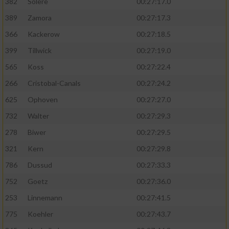
382
Solere
00:27:17.0
389
Zamora
00:27:17.3
366
Kackerow
00:27:18.5
399
Tillwick
00:27:19.0
565
Koss
00:27:22.4
266
Cristobal-Canals
00:27:24.2
625
Ophoven
00:27:27.0
732
Walter
00:27:29.3
278
Biwer
00:27:29.5
321
Kern
00:27:29.8
786
Dussud
00:27:33.3
752
Goetz
00:27:36.0
253
Linnemann
00:27:41.5
775
Koehler
00:27:43.7