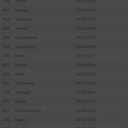
346
Petot
00:31:58.9
411
Bruege
00:31:59.0
413
Raintung
00:31:59.0
603
Sokour
00:31:59.0
249
Schumacher
00:31:59.8
368
Ghazizadah
00:32:00.8
479
Foeh
00:32:01.7
631
Holder
00:32:02.0
832
Fleck
00:32:02.0
361
Schneider
00:32:06.3
272
Kuhaupt
00:32:08.8
273
Haupt
00:32:09.7
837
Bettenhausen
00:32:10.3
781
Ebert
00:32:10.8