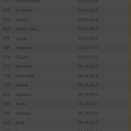
277
Scharfenberg
00:23:23.8
595
Nutbohm
00:23:31.4
785
Kariuk
00:23:43.6
802
Morillo Giles
00:23:49.5
579
Vogel
00:23:50.3
364
Molenaar
00:23:53.3
376
Fingas
00:23:55.2
797
Bertrand
00:24:01.0
796
Rachwalik
00:24:05.5
239
Dieball
00:24:06.3
852
Noname
00:24:09.0
230
Kerlin
00:24:13.0
731
Moerker
00:24:15.0
222
Roeh
00:24:15.3