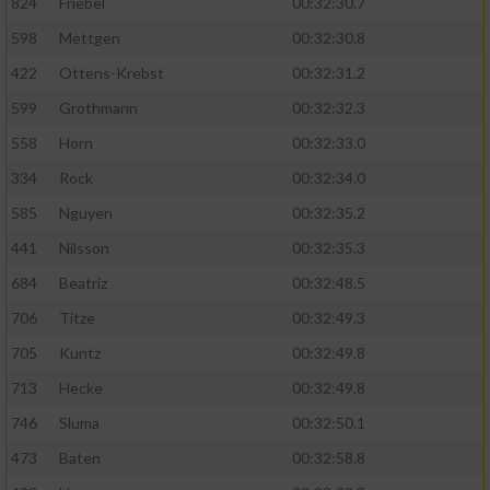
824
Friebel
00:32:30.7
598
Mettgen
00:32:30.8
422
Ottens-Krebst
00:32:31.2
599
Grothmann
00:32:32.3
558
Horn
00:32:33.0
334
Rock
00:32:34.0
585
Nguyen
00:32:35.2
441
Nilsson
00:32:35.3
684
Beatriz
00:32:48.5
706
Titze
00:32:49.3
705
Kuntz
00:32:49.8
713
Hecke
00:32:49.8
746
Sluma
00:32:50.1
473
Baten
00:32:58.8