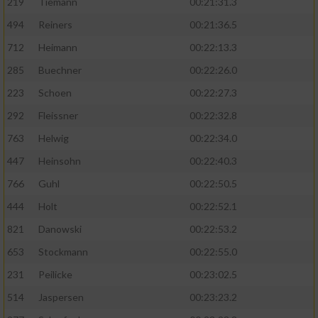
219
Tiemann
00:21:31.3
494
Reiners
00:21:36.5
712
Heimann
00:22:13.3
285
Buechner
00:22:26.0
223
Schoen
00:22:27.3
292
Fleissner
00:22:32.8
763
Helwig
00:22:34.0
447
Heinsohn
00:22:40.3
766
Guhl
00:22:50.5
444
Holt
00:22:52.1
821
Danowski
00:22:53.2
653
Stockmann
00:22:55.0
231
Peilicke
00:23:02.5
514
Jaspersen
00:23:23.2