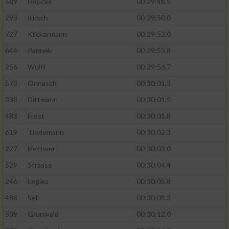
589
Hepcke
00:29:48.5
293
Kirsch
00:29:50.0
Analyse von Zielgruppen durch Statistiken
oder Kombinationen von Daten aus
727
Klickermann
00:29:52.0
verschiedenen Quellen
644
Pannek
00:29:55.8
Entwicklung und Verbesserung der Angebote
256
Wulff
00:29:56.7
573
Onnasch
00:30:01.3
Verwendung reduzierter Daten zur Auswahl
von Inhalten
338
Dittmann
00:30:01.5
IAB-Besonderheiten:
483
Frost
00:30:01.8
619
Tiedemann
00:30:02.3
Verwendung genauer Standortdaten
227
Hettwer
00:30:03.0
Geräte anhand von aktiv angeforderten
529
Strasse
00:30:04.4
Informationen identifizieren
246
Legies
00:30:05.8
Nicht-IAB-Verarbeitungszwecke:
488
Sell
00:30:08.3
Notwendig
509
Grunwald
00:30:12.0