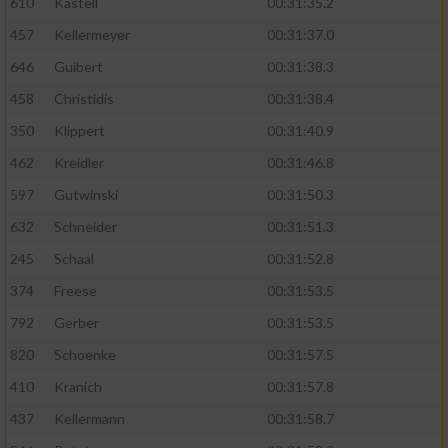
610
Kastell
00:31:35.2
457
Kellermeyer
00:31:37.0
646
Guibert
00:31:38.3
458
Christidis
00:31:38.4
350
Klippert
00:31:40.9
462
Kreidler
00:31:46.8
597
Gutwinski
00:31:50.3
632
Schneider
00:31:51.3
245
Schaal
00:31:52.8
374
Freese
00:31:53.5
792
Gerber
00:31:53.5
820
Schoenke
00:31:57.5
410
Kranich
00:31:57.8
437
Kellermann
00:31:58.7