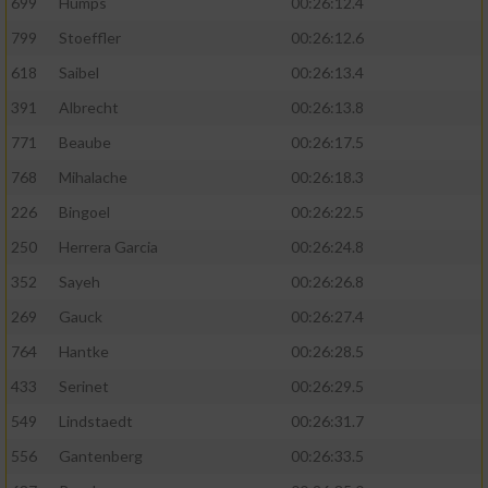
699
Humps
00:26:12.4
799
Stoeffler
00:26:12.6
618
Saibel
00:26:13.4
391
Albrecht
00:26:13.8
771
Beaube
00:26:17.5
768
Mihalache
00:26:18.3
226
Bingoel
00:26:22.5
250
Herrera Garcia
00:26:24.8
352
Sayeh
00:26:26.8
269
Gauck
00:26:27.4
764
Hantke
00:26:28.5
433
Serinet
00:26:29.5
549
Lindstaedt
00:26:31.7
556
Gantenberg
00:26:33.5