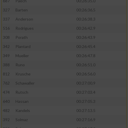
687
Paech
00:26:35.0
327
Barten
00:26:36.5
337
Anderson
00:26:38.3
516
Rodrigues
00:26:42.9
308
Porath
00:26:43.9
342
Plantard
00:26:45.4
349
Mueller
00:26:47.8
388
Runo
00:26:51.0
812
Krusche
00:26:56.0
762
Schawaller
00:27:00.9
474
Rutsch
00:27:03.4
640
Hassan
00:27:05.3
482
Kandels
00:27:13.5
392
Solmaz
00:27:16.9