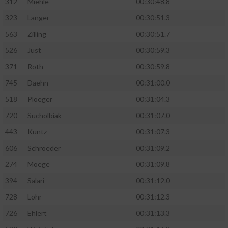
312
Miehle
00:30:48.8
323
Langer
00:30:51.3
563
Zilling
00:30:51.7
526
Just
00:30:59.3
371
Roth
00:30:59.8
745
Daehn
00:31:00.0
518
Ploeger
00:31:04.3
720
Sucholbiak
00:31:07.0
443
Kuntz
00:31:07.3
606
Schroeder
00:31:09.2
274
Moege
00:31:09.8
394
Salari
00:31:12.0
728
Lohr
00:31:12.3
726
Ehlert
00:31:13.3