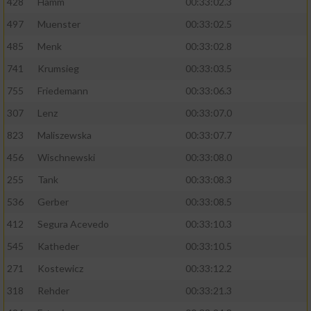
428
Hamm
00:33:02.3
497
Muenster
00:33:02.5
485
Menk
00:33:02.8
741
Krumsieg
00:33:03.5
755
Friedemann
00:33:06.3
307
Lenz
00:33:07.0
823
Maliszewska
00:33:07.7
456
Wischnewski
00:33:08.0
255
Tank
00:33:08.3
536
Gerber
00:33:08.5
412
Segura Acevedo
00:33:10.3
545
Katheder
00:33:10.5
271
Kostewicz
00:33:12.2
318
Rehder
00:33:21.3