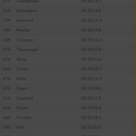
379
Grundmeier
00:30:16.7
Performance
511
Vichniakov
00:30:18.8
704
Hoisnard
00:30:19.0
Funktional
784
Moeller
00:30:19.8
609
Camargo
00:30:21.0
Werbung
270
Thuernagel
00:30:22.8
616
Risse
00:30:23.6
630
Cohrs
00:30:23.7
470
Mohr
00:30:24.0
570
Doerr
00:30:24.0
316
Gaudard
00:30:25.8
626
Hypko
00:30:26.8
468
Prostka
00:30:28.2
386
Rolf
00:30:30.5