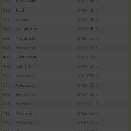
365
Kuekelhahn
00:27:46.8
822
Kaul
00:27:48.5
331
Teiwes
00:27:49.0
747
Mauermann
00:27:49.5
669
Meyerholz
00:27:53.0
663
Neutschel
00:27:53.8
408
Hochkamer
00:27:54.0
402
Gaertner
00:27:54.5
561
Mattiuzzo
00:27:55.0
279
Aberspach
00:27:58.0
686
Schonecke
00:27:58.5
336
Wozniak
00:28:02.5
716
Melching
00:28:04.0
287
Wegelius
00:28:05.5