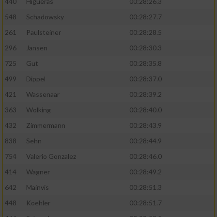
440
Higueras
00:28:26.3
548
Schadowsky
00:28:27.7
261
Paulsteiner
00:28:28.5
296
Jansen
00:28:30.3
725
Gut
00:28:35.8
499
Dippel
00:28:37.0
421
Wassenaar
00:28:39.2
363
Wolking
00:28:40.0
432
Zimmermann
00:28:43.9
838
Sehn
00:28:44.9
754
Valerio Gonzalez
00:28:46.0
414
Wagner
00:28:49.2
642
Mainvis
00:28:51.3
448
Koehler
00:28:51.7