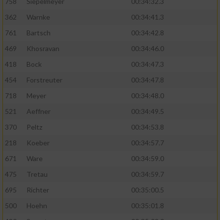
758
Siepelmeyer
00:34:32.3
362
Warnke
00:34:41.3
761
Bartsch
00:34:42.8
469
Khosravan
00:34:46.0
418
Bock
00:34:47.3
454
Forstreuter
00:34:47.8
718
Meyer
00:34:48.0
521
Aeffner
00:34:49.5
370
Peltz
00:34:53.8
218
Koeber
00:34:57.7
671
Ware
00:34:59.0
475
Tretau
00:34:59.7
695
Richter
00:35:00.5
500
Hoehn
00:35:01.8