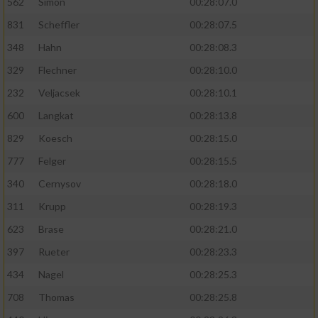
562
Simon
00:28:07.0
831
Scheffler
00:28:07.5
348
Hahn
00:28:08.3
329
Flechner
00:28:10.0
232
Veljacsek
00:28:10.1
600
Langkat
00:28:13.8
829
Koesch
00:28:15.0
777
Felger
00:28:15.5
340
Cernysov
00:28:18.0
311
Krupp
00:28:19.3
623
Brase
00:28:21.0
397
Rueter
00:28:23.3
434
Nagel
00:28:25.3
708
Thomas
00:28:25.8