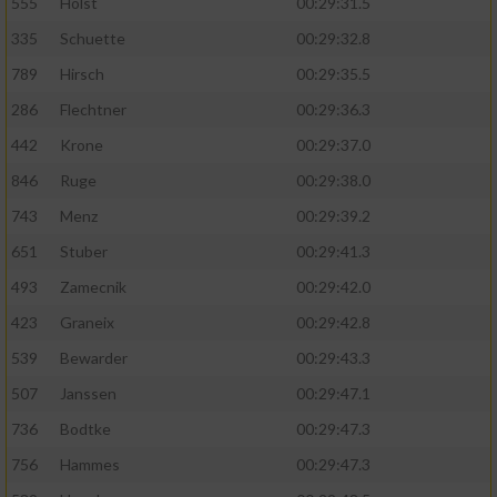
Speichern von oder Zugriff auf Informationen
555
Holst
00:29:31.5
auf einem Endgerät
335
Schuette
00:29:32.8
Verwendung reduzierter Daten zur Auswahl
789
Hirsch
00:29:35.5
von Werbeanzeigen
286
Flechtner
00:29:36.3
Erstellung von Profilen für personalisierte
442
Krone
00:29:37.0
Werbung
846
Ruge
00:29:38.0
Verwendung von Profilen zur Auswahl
743
Menz
00:29:39.2
personalisierter Werbung
651
Stuber
00:29:41.3
Erstellung von Profilen zur Personalisierung
493
Zamecnik
00:29:42.0
von Inhalten
423
Graneix
00:29:42.8
Verwendung von Profilen zur Auswahl
539
Bewarder
00:29:43.3
personalisierter Inhalte
507
Janssen
00:29:47.1
Messung der Werbeleistung
736
Bodtke
00:29:47.3
756
Hammes
00:29:47.3
Messung der Performance von Inhalten