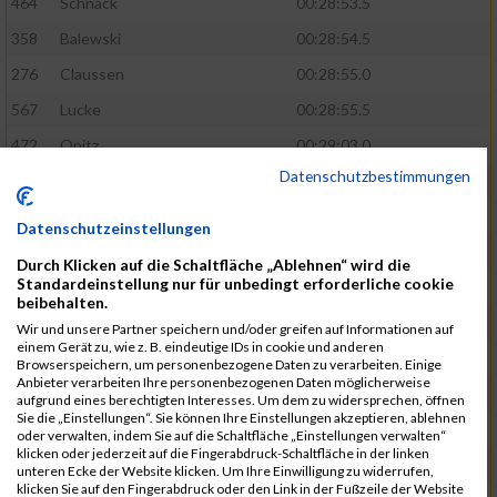
464
Schnack
00:28:53.5
358
Balewski
00:28:54.5
276
Claussen
00:28:55.0
567
Lucke
00:28:55.5
472
Opitz
00:29:03.0
Datenschutzbestimmungen
508
Schmidt
00:29:04.4
583
Alonso Martinez
00:29:05.9
Datenschutzeinstellungen
629
Papadopoulos
00:29:07.3
Durch Klicken auf die Schaltfläche „Ablehnen“ wird die
Standardeinstellung nur für unbedingt erforderliche cookie
404
Holst
00:29:08.8
beibehalten.
405
Dombrowka
00:29:09.5
Wir und unsere Partner speichern und/oder greifen auf Informationen auf
einem Gerät zu, wie z. B. eindeutige IDs in cookie und anderen
305
Ribarzik
00:29:09.7
Browserspeichern, um personenbezogene Daten zu verarbeiten. Einige
Anbieter verarbeiten Ihre personenbezogenen Daten möglicherweise
328
Matschl
00:29:10.8
aufgrund eines berechtigten Interesses. Um dem zu widersprechen, öffnen
Sie die „Einstellungen“. Sie können Ihre Einstellungen akzeptieren, ablehnen
400
Subramaniyam
00:29:13.0
oder verwalten, indem Sie auf die Schaltfläche „Einstellungen verwalten“
klicken oder jederzeit auf die Fingerabdruck-Schaltfläche in der linken
813
Stawinski
00:29:13.8
unteren Ecke der Website klicken. Um Ihre Einwilligung zu widerrufen,
klicken Sie auf den Fingerabdruck oder den Link in der Fußzeile der Website