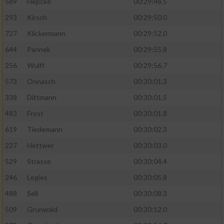
589
Hepcke
00:29:48.5
293
Kirsch
00:29:50.0
Analyse von Zielgruppen durch Statistiken
oder Kombinationen von Daten aus
727
Klickermann
00:29:52.0
verschiedenen Quellen
644
Pannek
00:29:55.8
Entwicklung und Verbesserung der Angebote
256
Wulff
00:29:56.7
573
Onnasch
00:30:01.3
Verwendung reduzierter Daten zur Auswahl
von Inhalten
338
Dittmann
00:30:01.5
IAB-Besonderheiten:
483
Frost
00:30:01.8
619
Tiedemann
00:30:02.3
Verwendung genauer Standortdaten
227
Hettwer
00:30:03.0
Geräte anhand von aktiv angeforderten
529
Strasse
00:30:04.4
Informationen identifizieren
246
Legies
00:30:05.8
Nicht-IAB-Verarbeitungszwecke:
488
Sell
00:30:08.3
Notwendig
509
Grunwald
00:30:12.0