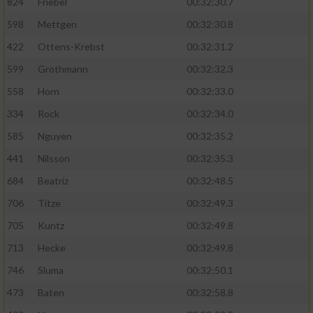
824
Friebel
00:32:30.7
598
Mettgen
00:32:30.8
422
Ottens-Krebst
00:32:31.2
599
Grothmann
00:32:32.3
558
Horn
00:32:33.0
334
Rock
00:32:34.0
585
Nguyen
00:32:35.2
441
Nilsson
00:32:35.3
684
Beatriz
00:32:48.5
706
Titze
00:32:49.3
705
Kuntz
00:32:49.8
713
Hecke
00:32:49.8
746
Sluma
00:32:50.1
473
Baten
00:32:58.8