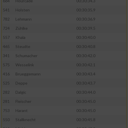
664
Hourcade
00:30:34.3
541
Holsten
00:30:35.9
782
Lehmann
00:30:36.9
724
Zühlke
00:30:39.5
557
Khala
00:30:40.0
465
Steudte
00:30:40.8
341
Schumacher
00:30:42.0
575
Wesselink
00:30:42.1
416
Brueggemann
00:30:43.4
525
Deppe
00:30:43.7
282
Dalgic
00:30:44.0
281
Fleischer
00:30:45.0
753
Harant
00:30:45.0
550
Stallknecht
00:30:45.8