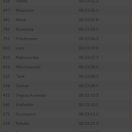
428
Hamm
00:33:02.3
497
Muenster
00:33:02.5
485
Menk
00:33:02.8
741
Krumsieg
00:33:03.5
755
Friedemann
00:33:06.3
307
Lenz
00:33:07.0
823
Maliszewska
00:33:07.7
456
Wischnewski
00:33:08.0
255
Tank
00:33:08.3
536
Gerber
00:33:08.5
412
Segura Acevedo
00:33:10.3
545
Katheder
00:33:10.5
271
Kostewicz
00:33:12.2
318
Rehder
00:33:21.3