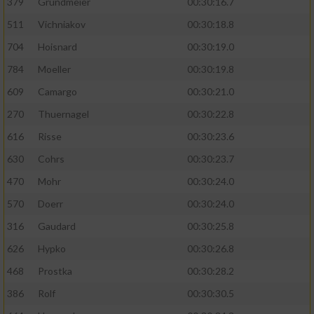
379
Grundmeier
00:30:16.7
Performance
511
Vichniakov
00:30:18.8
704
Hoisnard
00:30:19.0
Funktional
784
Moeller
00:30:19.8
609
Camargo
00:30:21.0
Werbung
270
Thuernagel
00:30:22.8
616
Risse
00:30:23.6
630
Cohrs
00:30:23.7
470
Mohr
00:30:24.0
570
Doerr
00:30:24.0
316
Gaudard
00:30:25.8
626
Hypko
00:30:26.8
468
Prostka
00:30:28.2
386
Rolf
00:30:30.5