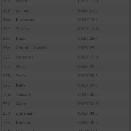
382
Solere
00:27:17.0
389
Zamora
00:27:17.3
366
Kackerow
00:27:18.5
399
Tillwick
00:27:19.0
565
Koss
00:27:22.4
266
Cristobal-Canals
00:27:24.2
625
Ophoven
00:27:27.0
732
Walter
00:27:29.3
278
Biwer
00:27:29.5
321
Kern
00:27:29.8
786
Dussud
00:27:33.3
752
Goetz
00:27:36.0
253
Linnemann
00:27:41.5
775
Koehler
00:27:43.7