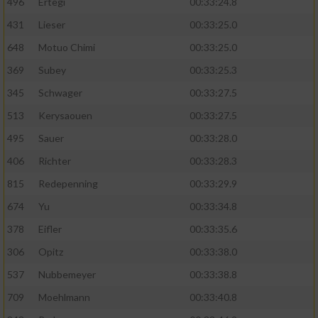
496
Ertegi
00:33:24.8
431
Lieser
00:33:25.0
648
Motuo Chimi
00:33:25.0
369
Subey
00:33:25.3
345
Schwager
00:33:27.5
513
Kerysaouen
00:33:27.5
495
Sauer
00:33:28.0
406
Richter
00:33:28.3
815
Redepenning
00:33:29.9
674
Yu
00:33:34.8
378
Eifler
00:33:35.6
306
Opitz
00:33:38.0
537
Nubbemeyer
00:33:38.8
709
Moehlmann
00:33:40.8