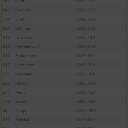
344
Huet
00:25:15.5
542
Erdmann
00:25:16.0
774
Singh
00:25:16.0
604
Rohmund
00:25:17.0
590
Untrieser
00:25:18.4
816
Marzinkowski
00:25:21.0
367
Schrameyer
00:25:22.2
517
Herfurtner
00:25:32.9
739
Boehmer
00:25:39.8
660
Murat
00:25:41.1
658
Ploog
00:25:42.6
770
Schulz
00:25:44.0
582
Geiger
00:25:48.0
237
Pulickal
00:25:53.0