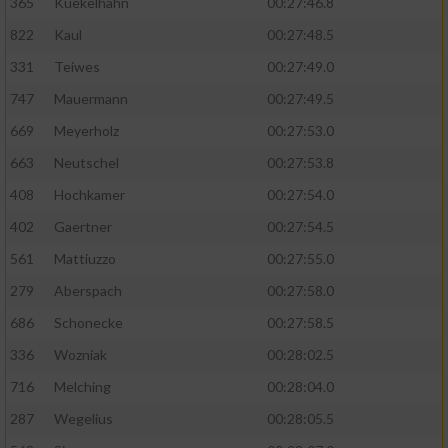
365
Kuekelhahn
00:27:46.8
822
Kaul
00:27:48.5
331
Teiwes
00:27:49.0
747
Mauermann
00:27:49.5
669
Meyerholz
00:27:53.0
663
Neutschel
00:27:53.8
408
Hochkamer
00:27:54.0
402
Gaertner
00:27:54.5
561
Mattiuzzo
00:27:55.0
279
Aberspach
00:27:58.0
686
Schonecke
00:27:58.5
336
Wozniak
00:28:02.5
716
Melching
00:28:04.0
287
Wegelius
00:28:05.5