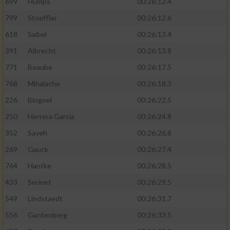
699
Humps
00:26:12.4
799
Stoeffler
00:26:12.6
618
Saibel
00:26:13.4
391
Albrecht
00:26:13.8
771
Beaube
00:26:17.5
768
Mihalache
00:26:18.3
226
Bingoel
00:26:22.5
250
Herrera Garcia
00:26:24.8
352
Sayeh
00:26:26.8
269
Gauck
00:26:27.4
764
Hantke
00:26:28.5
433
Serinet
00:26:29.5
549
Lindstaedt
00:26:31.7
556
Gantenberg
00:26:33.5