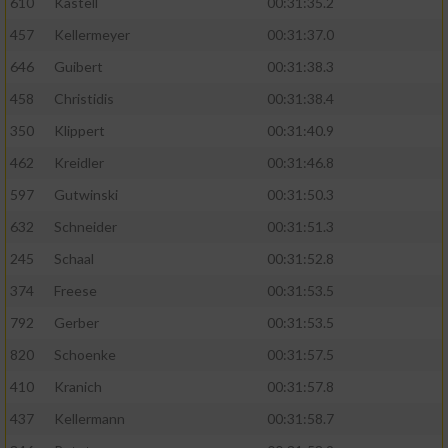
610
Kastell
00:31:35.2
457
Kellermeyer
00:31:37.0
646
Guibert
00:31:38.3
458
Christidis
00:31:38.4
350
Klippert
00:31:40.9
462
Kreidler
00:31:46.8
597
Gutwinski
00:31:50.3
632
Schneider
00:31:51.3
245
Schaal
00:31:52.8
374
Freese
00:31:53.5
792
Gerber
00:31:53.5
820
Schoenke
00:31:57.5
410
Kranich
00:31:57.8
437
Kellermann
00:31:58.7