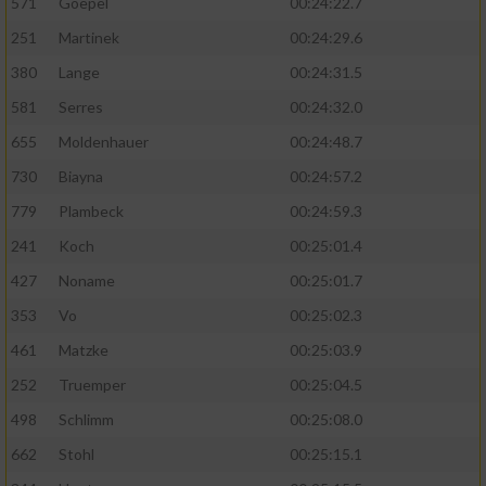
571
Goepel
00:24:22.7
251
Martinek
00:24:29.6
380
Lange
00:24:31.5
581
Serres
00:24:32.0
655
Moldenhauer
00:24:48.7
730
Biayna
00:24:57.2
779
Plambeck
00:24:59.3
241
Koch
00:25:01.4
427
Noname
00:25:01.7
353
Vo
00:25:02.3
461
Matzke
00:25:03.9
252
Truemper
00:25:04.5
498
Schlimm
00:25:08.0
662
Stohl
00:25:15.1