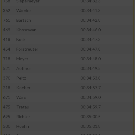
758
Siepelmeyer
00:34:32.3
362
Warnke
00:34:41.3
761
Bartsch
00:34:42.8
469
Khosravan
00:34:46.0
418
Bock
00:34:47.3
454
Forstreuter
00:34:47.8
718
Meyer
00:34:48.0
521
Aeffner
00:34:49.5
370
Peltz
00:34:53.8
218
Koeber
00:34:57.7
671
Ware
00:34:59.0
475
Tretau
00:34:59.7
695
Richter
00:35:00.5
500
Hoehn
00:35:01.8