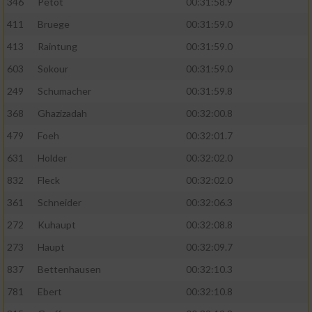
346
Petot
00:31:58.9
411
Bruege
00:31:59.0
413
Raintung
00:31:59.0
603
Sokour
00:31:59.0
249
Schumacher
00:31:59.8
368
Ghazizadah
00:32:00.8
479
Foeh
00:32:01.7
631
Holder
00:32:02.0
832
Fleck
00:32:02.0
361
Schneider
00:32:06.3
272
Kuhaupt
00:32:08.8
273
Haupt
00:32:09.7
837
Bettenhausen
00:32:10.3
781
Ebert
00:32:10.8