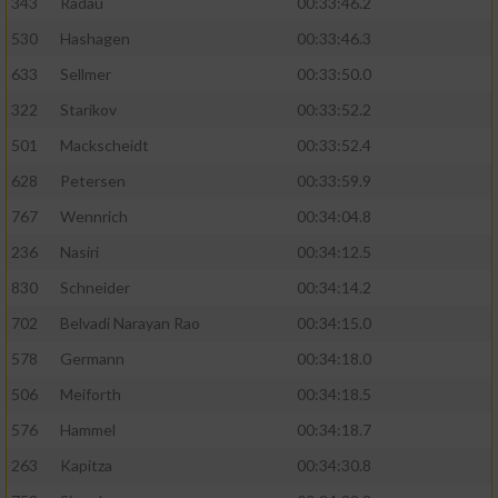
343
Radau
00:33:46.2
530
Hashagen
00:33:46.3
633
Sellmer
00:33:50.0
322
Starikov
00:33:52.2
501
Mackscheidt
00:33:52.4
628
Petersen
00:33:59.9
767
Wennrich
00:34:04.8
236
Nasiri
00:34:12.5
830
Schneider
00:34:14.2
702
Belvadi Narayan Rao
00:34:15.0
578
Germann
00:34:18.0
506
Meiforth
00:34:18.5
576
Hammel
00:34:18.7
263
Kapitza
00:34:30.8