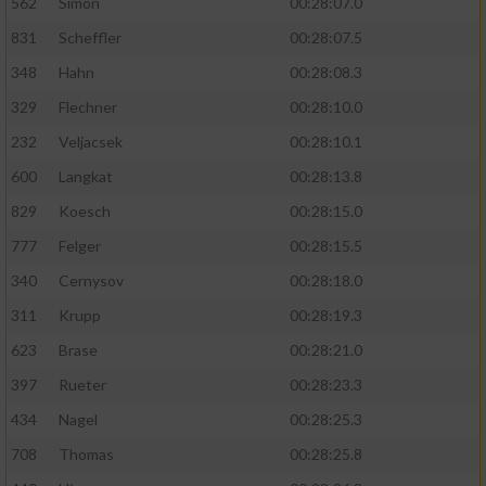
562
Simon
00:28:07.0
831
Scheffler
00:28:07.5
348
Hahn
00:28:08.3
329
Flechner
00:28:10.0
232
Veljacsek
00:28:10.1
600
Langkat
00:28:13.8
829
Koesch
00:28:15.0
777
Felger
00:28:15.5
340
Cernysov
00:28:18.0
311
Krupp
00:28:19.3
623
Brase
00:28:21.0
397
Rueter
00:28:23.3
434
Nagel
00:28:25.3
708
Thomas
00:28:25.8