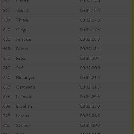
315
Greffe
00:32:12.8
317
Roinat
00:32:13.5
788
Thiele
00:32:17.0
620
Geiger
00:32:17.5
680
Anacker
00:32:18.3
435
Blanck
00:32:18.4
552
Firozi
00:32:20.4
320
Ruf
00:32:20.8
650
Niefanger
00:32:21.5
657
Gartmann
00:32:21.5
696
Lojewski
00:32:24.5
608
Broehan
00:32:25.8
228
Lorenz
00:32:26.3
661
Stieber
00:32:30.3