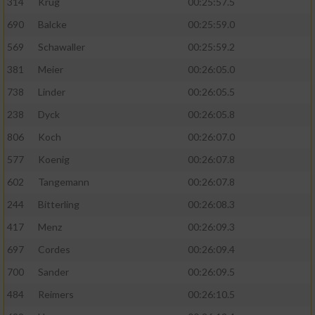
314
Krug
00:25:57.5
690
Balcke
00:25:59.0
569
Schawaller
00:25:59.2
381
Meier
00:26:05.0
738
Linder
00:26:05.5
238
Dyck
00:26:05.8
806
Koch
00:26:07.0
577
Koenig
00:26:07.8
602
Tangemann
00:26:07.8
244
Bitterling
00:26:08.3
417
Menz
00:26:09.3
697
Cordes
00:26:09.4
700
Sander
00:26:09.5
484
Reimers
00:26:10.5