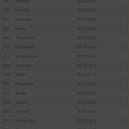
490
Spraetz
00:35:02.0
748
Herzog
00:35:02.2
845
Kanstein
00:35:02.8
401
Holze
00:35:05.5
665
Trautmann
00:35:05.8
769
Borkowski
00:35:06.0
258
Schalkowski
00:35:10.7
636
Joenson
00:35:15.0
260
Wulff
00:35:17.5
809
Fiebelkorn
00:35:21.0
522
Koch
00:35:22.3
455
Seifert
00:35:24.6
689
Tetzlaff
00:35:27.3
254
Yakubovich
00:35:31.3