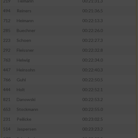
219
Tiemann
00:21:31.3
494
Reiners
00:21:36.5
712
Heimann
00:22:13.3
285
Buechner
00:22:26.0
223
Schoen
00:22:27.3
292
Fleissner
00:22:32.8
763
Helwig
00:22:34.0
447
Heinsohn
00:22:40.3
766
Guhl
00:22:50.5
444
Holt
00:22:52.1
821
Danowski
00:22:53.2
653
Stockmann
00:22:55.0
231
Peilicke
00:23:02.5
514
Jaspersen
00:23:23.2