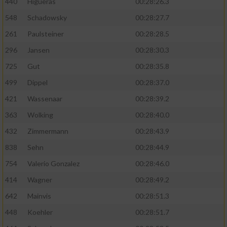
440
Higueras
00:28:26.3
548
Schadowsky
00:28:27.7
261
Paulsteiner
00:28:28.5
296
Jansen
00:28:30.3
725
Gut
00:28:35.8
499
Dippel
00:28:37.0
421
Wassenaar
00:28:39.2
363
Wolking
00:28:40.0
432
Zimmermann
00:28:43.9
838
Sehn
00:28:44.9
754
Valerio Gonzalez
00:28:46.0
414
Wagner
00:28:49.2
642
Mainvis
00:28:51.3
448
Koehler
00:28:51.7