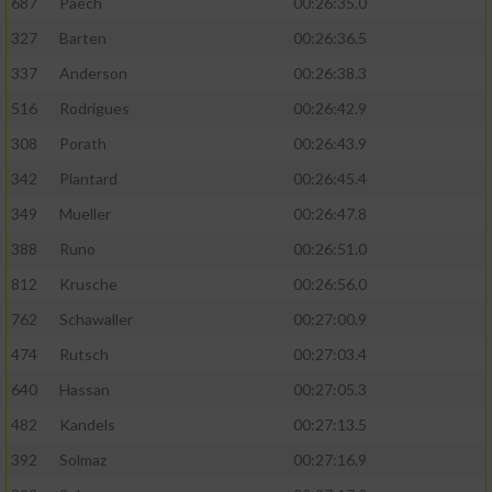
687
Paech
00:26:35.0
327
Barten
00:26:36.5
337
Anderson
00:26:38.3
516
Rodrigues
00:26:42.9
308
Porath
00:26:43.9
342
Plantard
00:26:45.4
349
Mueller
00:26:47.8
388
Runo
00:26:51.0
812
Krusche
00:26:56.0
762
Schawaller
00:27:00.9
474
Rutsch
00:27:03.4
640
Hassan
00:27:05.3
482
Kandels
00:27:13.5
392
Solmaz
00:27:16.9