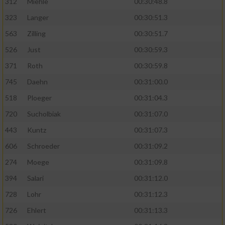
312
Miehle
00:30:48.8
323
Langer
00:30:51.3
563
Zilling
00:30:51.7
526
Just
00:30:59.3
371
Roth
00:30:59.8
745
Daehn
00:31:00.0
518
Ploeger
00:31:04.3
720
Sucholbiak
00:31:07.0
443
Kuntz
00:31:07.3
606
Schroeder
00:31:09.2
274
Moege
00:31:09.8
394
Salari
00:31:12.0
728
Lohr
00:31:12.3
726
Ehlert
00:31:13.3