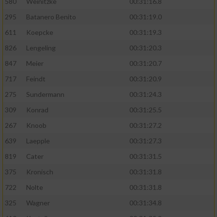
580
Weinitzke
00:31:16.8
295
Batanero Benito
00:31:19.0
611
Koepcke
00:31:19.3
826
Lengeling
00:31:20.3
847
Meier
00:31:20.7
717
Feindt
00:31:20.9
275
Sundermann
00:31:24.3
309
Konrad
00:31:25.5
267
Knoob
00:31:27.2
639
Laepple
00:31:27.3
819
Cater
00:31:31.5
375
Kronisch
00:31:31.8
722
Nolte
00:31:31.8
325
Wagner
00:31:34.8