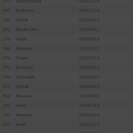
277
Scharfenberg
00:23:23.8
595
Nutbohm
00:23:31.4
785
Kariuk
00:23:43.6
802
Morillo Giles
00:23:49.5
579
Vogel
00:23:50.3
364
Molenaar
00:23:53.3
376
Fingas
00:23:55.2
797
Bertrand
00:24:01.0
796
Rachwalik
00:24:05.5
239
Dieball
00:24:06.3
852
Noname
00:24:09.0
230
Kerlin
00:24:13.0
731
Moerker
00:24:15.0
222
Roeh
00:24:15.3