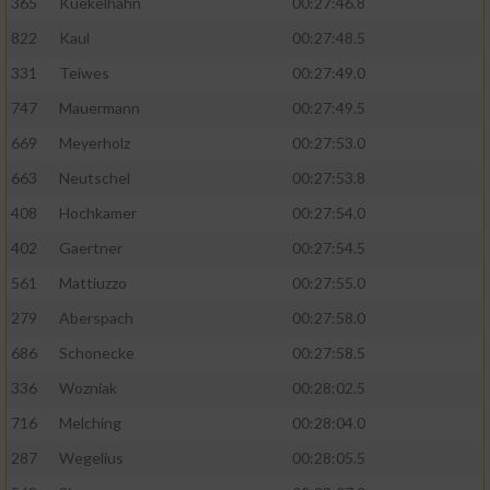
365
Kuekelhahn
00:27:46.8
822
Kaul
00:27:48.5
331
Teiwes
00:27:49.0
747
Mauermann
00:27:49.5
669
Meyerholz
00:27:53.0
663
Neutschel
00:27:53.8
408
Hochkamer
00:27:54.0
402
Gaertner
00:27:54.5
561
Mattiuzzo
00:27:55.0
279
Aberspach
00:27:58.0
686
Schonecke
00:27:58.5
336
Wozniak
00:28:02.5
716
Melching
00:28:04.0
287
Wegelius
00:28:05.5