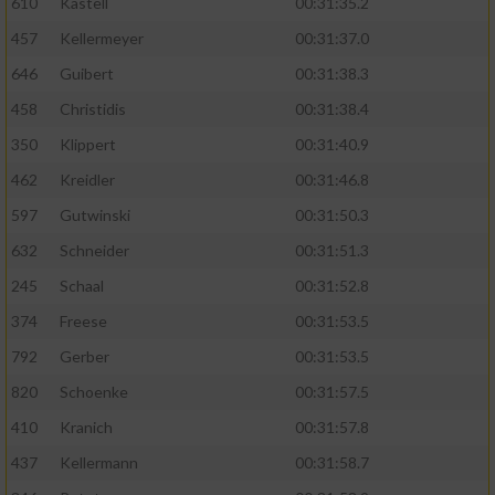
610
Kastell
00:31:35.2
457
Kellermeyer
00:31:37.0
646
Guibert
00:31:38.3
458
Christidis
00:31:38.4
350
Klippert
00:31:40.9
462
Kreidler
00:31:46.8
597
Gutwinski
00:31:50.3
632
Schneider
00:31:51.3
245
Schaal
00:31:52.8
374
Freese
00:31:53.5
792
Gerber
00:31:53.5
820
Schoenke
00:31:57.5
410
Kranich
00:31:57.8
437
Kellermann
00:31:58.7