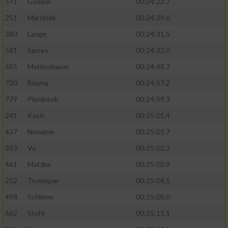
571
Goepel
00:24:22.7
251
Martinek
00:24:29.6
380
Lange
00:24:31.5
581
Serres
00:24:32.0
655
Moldenhauer
00:24:48.7
730
Biayna
00:24:57.2
779
Plambeck
00:24:59.3
241
Koch
00:25:01.4
427
Noname
00:25:01.7
353
Vo
00:25:02.3
461
Matzke
00:25:03.9
252
Truemper
00:25:04.5
498
Schlimm
00:25:08.0
662
Stohl
00:25:15.1