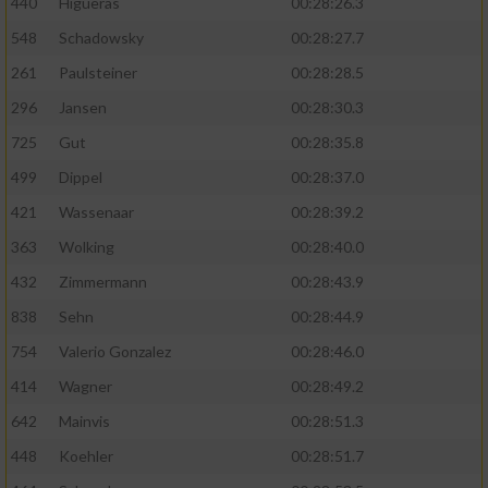
440
Higueras
00:28:26.3
548
Schadowsky
00:28:27.7
261
Paulsteiner
00:28:28.5
296
Jansen
00:28:30.3
725
Gut
00:28:35.8
499
Dippel
00:28:37.0
421
Wassenaar
00:28:39.2
363
Wolking
00:28:40.0
432
Zimmermann
00:28:43.9
838
Sehn
00:28:44.9
754
Valerio Gonzalez
00:28:46.0
414
Wagner
00:28:49.2
642
Mainvis
00:28:51.3
448
Koehler
00:28:51.7