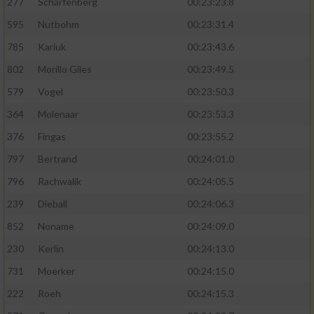
277
Scharfenberg
00:23:23.8
595
Nutbohm
00:23:31.4
785
Kariuk
00:23:43.6
802
Morillo Giles
00:23:49.5
579
Vogel
00:23:50.3
364
Molenaar
00:23:53.3
376
Fingas
00:23:55.2
797
Bertrand
00:24:01.0
796
Rachwalik
00:24:05.5
239
Dieball
00:24:06.3
852
Noname
00:24:09.0
230
Kerlin
00:24:13.0
731
Moerker
00:24:15.0
222
Roeh
00:24:15.3