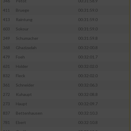
346
Petot
00:31:58.9
411
Bruege
00:31:59.0
413
Raintung
00:31:59.0
603
Sokour
00:31:59.0
249
Schumacher
00:31:59.8
368
Ghazizadah
00:32:00.8
479
Foeh
00:32:01.7
631
Holder
00:32:02.0
832
Fleck
00:32:02.0
361
Schneider
00:32:06.3
272
Kuhaupt
00:32:08.8
273
Haupt
00:32:09.7
837
Bettenhausen
00:32:10.3
781
Ebert
00:32:10.8