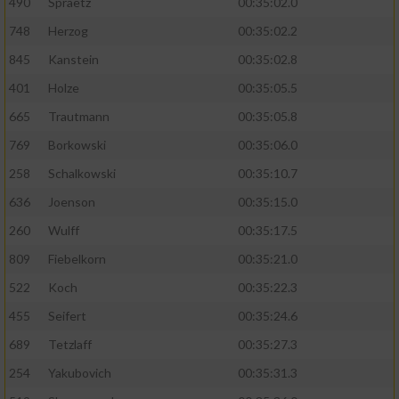
490
Spraetz
00:35:02.0
748
Herzog
00:35:02.2
845
Kanstein
00:35:02.8
401
Holze
00:35:05.5
665
Trautmann
00:35:05.8
769
Borkowski
00:35:06.0
258
Schalkowski
00:35:10.7
636
Joenson
00:35:15.0
260
Wulff
00:35:17.5
809
Fiebelkorn
00:35:21.0
522
Koch
00:35:22.3
455
Seifert
00:35:24.6
689
Tetzlaff
00:35:27.3
254
Yakubovich
00:35:31.3