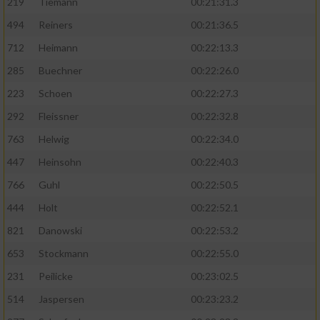
219
Tiemann
00:21:31.3
494
Reiners
00:21:36.5
712
Heimann
00:22:13.3
285
Buechner
00:22:26.0
223
Schoen
00:22:27.3
292
Fleissner
00:22:32.8
763
Helwig
00:22:34.0
447
Heinsohn
00:22:40.3
766
Guhl
00:22:50.5
444
Holt
00:22:52.1
821
Danowski
00:22:53.2
653
Stockmann
00:22:55.0
231
Peilicke
00:23:02.5
514
Jaspersen
00:23:23.2