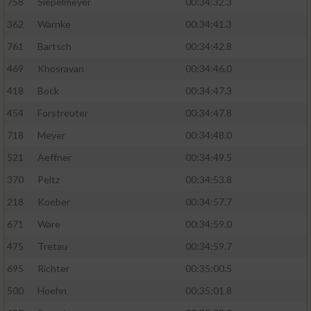
758
Siepelmeyer
00:34:32.3
362
Warnke
00:34:41.3
761
Bartsch
00:34:42.8
469
Khosravan
00:34:46.0
418
Bock
00:34:47.3
454
Forstreuter
00:34:47.8
718
Meyer
00:34:48.0
521
Aeffner
00:34:49.5
370
Peltz
00:34:53.8
218
Koeber
00:34:57.7
671
Ware
00:34:59.0
475
Tretau
00:34:59.7
695
Richter
00:35:00.5
500
Hoehn
00:35:01.8