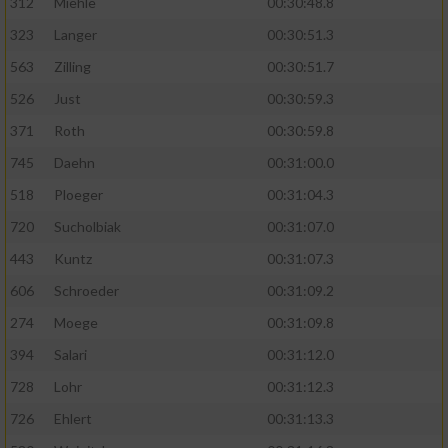
312
Miehle
00:30:48.8
323
Langer
00:30:51.3
563
Zilling
00:30:51.7
526
Just
00:30:59.3
371
Roth
00:30:59.8
745
Daehn
00:31:00.0
518
Ploeger
00:31:04.3
720
Sucholbiak
00:31:07.0
443
Kuntz
00:31:07.3
606
Schroeder
00:31:09.2
274
Moege
00:31:09.8
394
Salari
00:31:12.0
728
Lohr
00:31:12.3
726
Ehlert
00:31:13.3