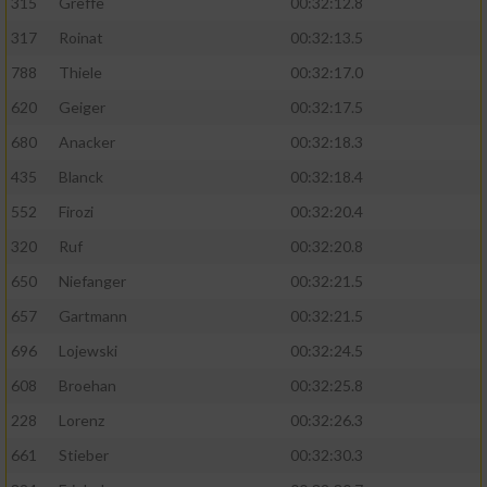
315
Greffe
00:32:12.8
317
Roinat
00:32:13.5
788
Thiele
00:32:17.0
620
Geiger
00:32:17.5
680
Anacker
00:32:18.3
435
Blanck
00:32:18.4
552
Firozi
00:32:20.4
320
Ruf
00:32:20.8
650
Niefanger
00:32:21.5
657
Gartmann
00:32:21.5
696
Lojewski
00:32:24.5
608
Broehan
00:32:25.8
228
Lorenz
00:32:26.3
661
Stieber
00:32:30.3