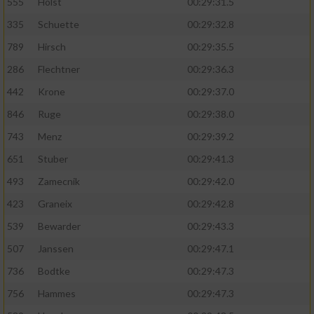
Speichern von oder Zugriff auf Informationen
555
Holst
00:29:31.5
auf einem Endgerät
335
Schuette
00:29:32.8
Verwendung reduzierter Daten zur Auswahl
789
Hirsch
00:29:35.5
von Werbeanzeigen
286
Flechtner
00:29:36.3
Erstellung von Profilen für personalisierte
442
Krone
00:29:37.0
Werbung
846
Ruge
00:29:38.0
Verwendung von Profilen zur Auswahl
743
Menz
00:29:39.2
personalisierter Werbung
651
Stuber
00:29:41.3
Erstellung von Profilen zur Personalisierung
493
Zamecnik
00:29:42.0
von Inhalten
423
Graneix
00:29:42.8
Verwendung von Profilen zur Auswahl
539
Bewarder
00:29:43.3
personalisierter Inhalte
507
Janssen
00:29:47.1
Messung der Werbeleistung
736
Bodtke
00:29:47.3
756
Hammes
00:29:47.3
Messung der Performance von Inhalten