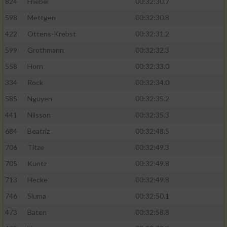
824
Friebel
00:32:30.7
598
Mettgen
00:32:30.8
422
Ottens-Krebst
00:32:31.2
599
Grothmann
00:32:32.3
558
Horn
00:32:33.0
334
Rock
00:32:34.0
585
Nguyen
00:32:35.2
441
Nilsson
00:32:35.3
684
Beatriz
00:32:48.5
706
Titze
00:32:49.3
705
Kuntz
00:32:49.8
713
Hecke
00:32:49.8
746
Sluma
00:32:50.1
473
Baten
00:32:58.8