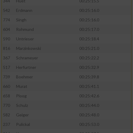
344
Huet
00:25:15.5
542
Erdmann
00:25:16.0
774
Singh
00:25:16.0
604
Rohmund
00:25:17.0
590
Untrieser
00:25:18.4
816
Marzinkowski
00:25:21.0
367
Schrameyer
00:25:22.2
517
Herfurtner
00:25:32.9
739
Boehmer
00:25:39.8
660
Murat
00:25:41.1
658
Ploog
00:25:42.6
770
Schulz
00:25:44.0
582
Geiger
00:25:48.0
237
Pulickal
00:25:53.0