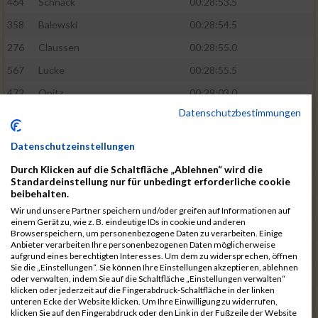
464
Schnack
00:28:53.5
358
Balewski
00:28:54.5
276
Claussen
00:28:55.0
567
Lucke
00:28:55.5
472
Opitz
00:29:03.0
Datenschutzbestimmungen
508
Schmidt
00:29:04.4
583
Alonso Martinez
00:29:05.9
Datenschutzeinstellungen
629
Papadopoulos
00:29:07.3
Durch Klicken auf die Schaltfläche „Ablehnen“ wird die
Standardeinstellung nur für unbedingt erforderliche cookie
404
Holst
00:29:08.8
beibehalten.
405
Dombrowka
00:29:09.5
Wir und unsere Partner speichern und/oder greifen auf Informationen auf
einem Gerät zu, wie z. B. eindeutige IDs in cookie und anderen
305
Ribarzik
00:29:09.7
Browserspeichern, um personenbezogene Daten zu verarbeiten. Einige
Anbieter verarbeiten Ihre personenbezogenen Daten möglicherweise
328
Matschl
00:29:10.8
aufgrund eines berechtigten Interesses. Um dem zu widersprechen, öffnen
Sie die „Einstellungen“. Sie können Ihre Einstellungen akzeptieren, ablehnen
400
Subramaniyam
00:29:13.0
oder verwalten, indem Sie auf die Schaltfläche „Einstellungen verwalten“
klicken oder jederzeit auf die Fingerabdruck-Schaltfläche in der linken
813
Stawinski
00:29:13.8
unteren Ecke der Website klicken. Um Ihre Einwilligung zu widerrufen,
klicken Sie auf den Fingerabdruck oder den Link in der Fußzeile der Website