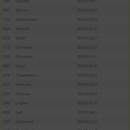
589
Hepcke
00:29:48.5
293
Kirsch
00:29:50.0
Analyse von Zielgruppen durch Statistiken
oder Kombinationen von Daten aus
727
Klickermann
00:29:52.0
verschiedenen Quellen
644
Pannek
00:29:55.8
Entwicklung und Verbesserung der Angebote
256
Wulff
00:29:56.7
573
Onnasch
00:30:01.3
Verwendung reduzierter Daten zur Auswahl
von Inhalten
338
Dittmann
00:30:01.5
IAB-Besonderheiten:
483
Frost
00:30:01.8
619
Tiedemann
00:30:02.3
Verwendung genauer Standortdaten
227
Hettwer
00:30:03.0
Geräte anhand von aktiv angeforderten
529
Strasse
00:30:04.4
Informationen identifizieren
246
Legies
00:30:05.8
Nicht-IAB-Verarbeitungszwecke:
488
Sell
00:30:08.3
Notwendig
509
Grunwald
00:30:12.0