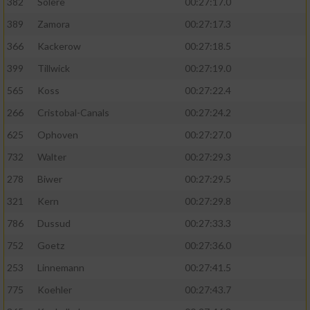
382
Solere
00:27:17.0
389
Zamora
00:27:17.3
366
Kackerow
00:27:18.5
399
Tillwick
00:27:19.0
565
Koss
00:27:22.4
266
Cristobal-Canals
00:27:24.2
625
Ophoven
00:27:27.0
732
Walter
00:27:29.3
278
Biwer
00:27:29.5
321
Kern
00:27:29.8
786
Dussud
00:27:33.3
752
Goetz
00:27:36.0
253
Linnemann
00:27:41.5
775
Koehler
00:27:43.7