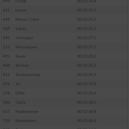
496
Ertegi
00:33:24.8
431
Lieser
00:33:25.0
648
Motuo Chimi
00:33:25.0
369
Subey
00:33:25.3
345
Schwager
00:33:27.5
513
Kerysaouen
00:33:27.5
495
Sauer
00:33:28.0
406
Richter
00:33:28.3
815
Redepenning
00:33:29.9
674
Yu
00:33:34.8
378
Eifler
00:33:35.6
306
Opitz
00:33:38.0
537
Nubbemeyer
00:33:38.8
709
Moehlmann
00:33:40.8