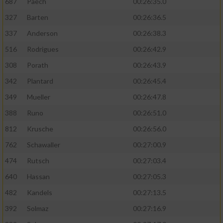
687
Paech
00:26:35.0
327
Barten
00:26:36.5
337
Anderson
00:26:38.3
516
Rodrigues
00:26:42.9
308
Porath
00:26:43.9
342
Plantard
00:26:45.4
349
Mueller
00:26:47.8
388
Runo
00:26:51.0
812
Krusche
00:26:56.0
762
Schawaller
00:27:00.9
474
Rutsch
00:27:03.4
640
Hassan
00:27:05.3
482
Kandels
00:27:13.5
392
Solmaz
00:27:16.9