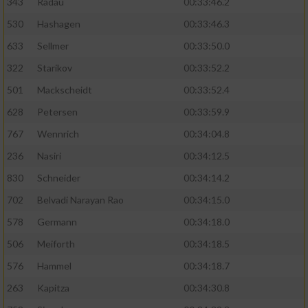
343
Radau
00:33:46.2
530
Hashagen
00:33:46.3
633
Sellmer
00:33:50.0
322
Starikov
00:33:52.2
501
Mackscheidt
00:33:52.4
628
Petersen
00:33:59.9
767
Wennrich
00:34:04.8
236
Nasiri
00:34:12.5
830
Schneider
00:34:14.2
702
Belvadi Narayan Rao
00:34:15.0
578
Germann
00:34:18.0
506
Meiforth
00:34:18.5
576
Hammel
00:34:18.7
263
Kapitza
00:34:30.8