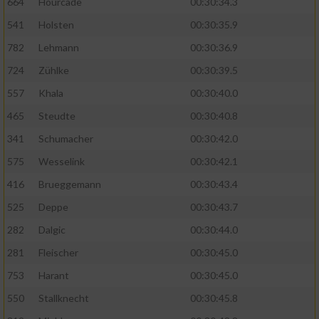
664
Hourcade
00:30:34.3
541
Holsten
00:30:35.9
782
Lehmann
00:30:36.9
724
Zühlke
00:30:39.5
557
Khala
00:30:40.0
465
Steudte
00:30:40.8
341
Schumacher
00:30:42.0
575
Wesselink
00:30:42.1
416
Brueggemann
00:30:43.4
525
Deppe
00:30:43.7
282
Dalgic
00:30:44.0
281
Fleischer
00:30:45.0
753
Harant
00:30:45.0
550
Stallknecht
00:30:45.8