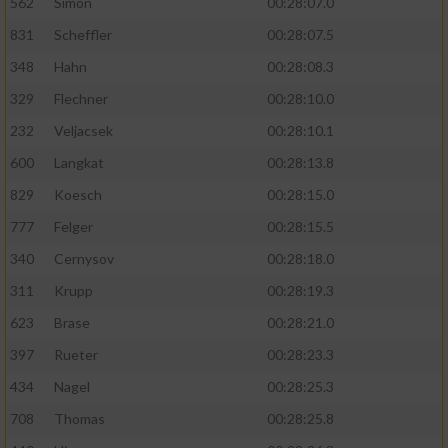
562
Simon
00:28:07.0
831
Scheffler
00:28:07.5
348
Hahn
00:28:08.3
329
Flechner
00:28:10.0
232
Veljacsek
00:28:10.1
600
Langkat
00:28:13.8
829
Koesch
00:28:15.0
777
Felger
00:28:15.5
340
Cernysov
00:28:18.0
311
Krupp
00:28:19.3
623
Brase
00:28:21.0
397
Rueter
00:28:23.3
434
Nagel
00:28:25.3
708
Thomas
00:28:25.8