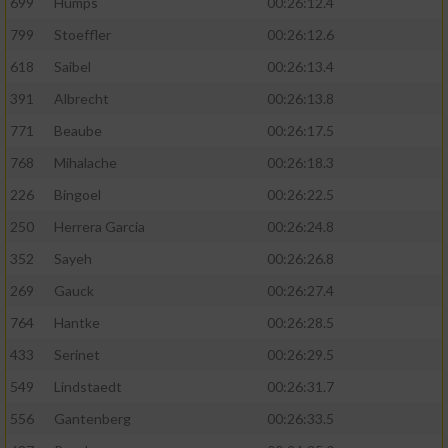
699
Humps
00:26:12.4
799
Stoeffler
00:26:12.6
618
Saibel
00:26:13.4
391
Albrecht
00:26:13.8
771
Beaube
00:26:17.5
768
Mihalache
00:26:18.3
226
Bingoel
00:26:22.5
250
Herrera Garcia
00:26:24.8
352
Sayeh
00:26:26.8
269
Gauck
00:26:27.4
764
Hantke
00:26:28.5
433
Serinet
00:26:29.5
549
Lindstaedt
00:26:31.7
556
Gantenberg
00:26:33.5