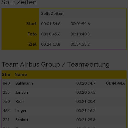
Split Zeiten
Split Zeiten
00:01:54.6
00:01:54.6
Start
00:08:45.6
00:10:40.3
Foto
00:24:17.8
00:34:58.2
Ziel
Team Airbus Group / Teamwertung
Stnr
Name
840
Bahlmann
00:20:04.7
01:44:44.6
235
Jansen
00:20:57.5
750
Kiehl
00:21:00.4
463
Linger
00:21:16.2
221
Schlott
00:21:25.8