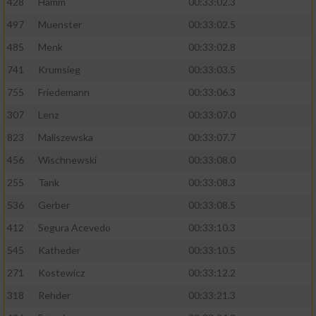
428
Hamm
00:33:02.3
497
Muenster
00:33:02.5
485
Menk
00:33:02.8
741
Krumsieg
00:33:03.5
755
Friedemann
00:33:06.3
307
Lenz
00:33:07.0
823
Maliszewska
00:33:07.7
456
Wischnewski
00:33:08.0
255
Tank
00:33:08.3
536
Gerber
00:33:08.5
412
Segura Acevedo
00:33:10.3
545
Katheder
00:33:10.5
271
Kostewicz
00:33:12.2
318
Rehder
00:33:21.3