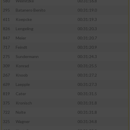
580
Weinitzke
00:31:16.8
295
Batanero Benito
00:31:19.0
611
Koepcke
00:31:19.3
826
Lengeling
00:31:20.3
847
Meier
00:31:20.7
717
Feindt
00:31:20.9
275
Sundermann
00:31:24.3
309
Konrad
00:31:25.5
267
Knoob
00:31:27.2
639
Laepple
00:31:27.3
819
Cater
00:31:31.5
375
Kronisch
00:31:31.8
722
Nolte
00:31:31.8
325
Wagner
00:31:34.8