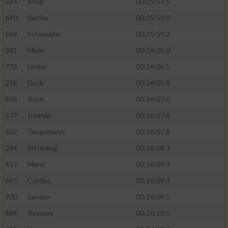
314
Krug
00:25:57.5
690
Balcke
00:25:59.0
569
Schawaller
00:25:59.2
381
Meier
00:26:05.0
738
Linder
00:26:05.5
238
Dyck
00:26:05.8
806
Koch
00:26:07.0
577
Koenig
00:26:07.8
602
Tangemann
00:26:07.8
244
Bitterling
00:26:08.3
417
Menz
00:26:09.3
697
Cordes
00:26:09.4
700
Sander
00:26:09.5
484
Reimers
00:26:10.5