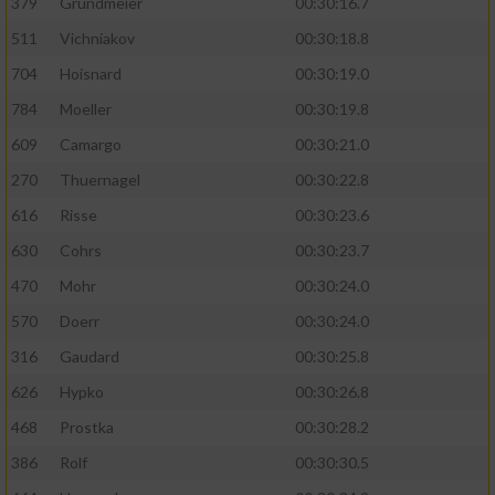
379
Grundmeier
00:30:16.7
Performance
511
Vichniakov
00:30:18.8
704
Hoisnard
00:30:19.0
Funktional
784
Moeller
00:30:19.8
609
Camargo
00:30:21.0
Werbung
270
Thuernagel
00:30:22.8
616
Risse
00:30:23.6
630
Cohrs
00:30:23.7
470
Mohr
00:30:24.0
570
Doerr
00:30:24.0
316
Gaudard
00:30:25.8
626
Hypko
00:30:26.8
468
Prostka
00:30:28.2
386
Rolf
00:30:30.5