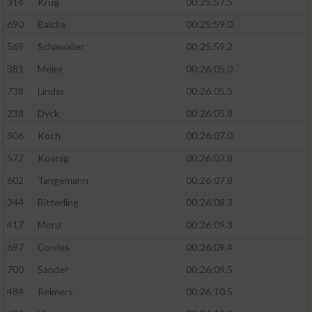
314
Krug
00:25:57.5
690
Balcke
00:25:59.0
569
Schawaller
00:25:59.2
381
Meier
00:26:05.0
738
Linder
00:26:05.5
238
Dyck
00:26:05.8
806
Koch
00:26:07.0
577
Koenig
00:26:07.8
602
Tangemann
00:26:07.8
244
Bitterling
00:26:08.3
417
Menz
00:26:09.3
697
Cordes
00:26:09.4
700
Sander
00:26:09.5
484
Reimers
00:26:10.5