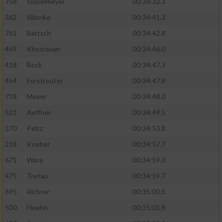
758
Siepelmeyer
00:34:32.3
362
Warnke
00:34:41.3
761
Bartsch
00:34:42.8
469
Khosravan
00:34:46.0
418
Bock
00:34:47.3
454
Forstreuter
00:34:47.8
718
Meyer
00:34:48.0
521
Aeffner
00:34:49.5
370
Peltz
00:34:53.8
218
Koeber
00:34:57.7
671
Ware
00:34:59.0
475
Tretau
00:34:59.7
695
Richter
00:35:00.5
500
Hoehn
00:35:01.8