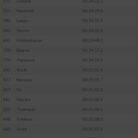
571
Goepel
00:24:22.7
251
Martinek
00:24:29.6
380
Lange
00:24:31.5
581
Serres
00:24:32.0
655
Moldenhauer
00:24:48.7
730
Biayna
00:24:57.2
779
Plambeck
00:24:59.3
241
Koch
00:25:01.4
427
Noname
00:25:01.7
353
Vo
00:25:02.3
461
Matzke
00:25:03.9
252
Truemper
00:25:04.5
498
Schlimm
00:25:08.0
662
Stohl
00:25:15.1