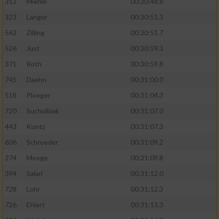
312
Miehle
00:30:48.8
323
Langer
00:30:51.3
563
Zilling
00:30:51.7
526
Just
00:30:59.3
371
Roth
00:30:59.8
745
Daehn
00:31:00.0
518
Ploeger
00:31:04.3
720
Sucholbiak
00:31:07.0
443
Kuntz
00:31:07.3
606
Schroeder
00:31:09.2
274
Moege
00:31:09.8
394
Salari
00:31:12.0
728
Lohr
00:31:12.3
726
Ehlert
00:31:13.3