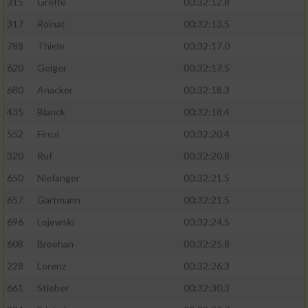
315
Greffe
00:32:12.8
317
Roinat
00:32:13.5
788
Thiele
00:32:17.0
620
Geiger
00:32:17.5
680
Anacker
00:32:18.3
435
Blanck
00:32:18.4
552
Firozi
00:32:20.4
320
Ruf
00:32:20.8
650
Niefanger
00:32:21.5
657
Gartmann
00:32:21.5
696
Lojewski
00:32:24.5
608
Broehan
00:32:25.8
228
Lorenz
00:32:26.3
661
Stieber
00:32:30.3