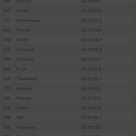
589
Hepcke
00:29:48.5
293
Kirsch
00:29:50.0
Analyse von Zielgruppen durch Statistiken
oder Kombinationen von Daten aus
727
Klickermann
00:29:52.0
verschiedenen Quellen
644
Pannek
00:29:55.8
Entwicklung und Verbesserung der Angebote
256
Wulff
00:29:56.7
573
Onnasch
00:30:01.3
Verwendung reduzierter Daten zur Auswahl
von Inhalten
338
Dittmann
00:30:01.5
IAB-Besonderheiten:
483
Frost
00:30:01.8
619
Tiedemann
00:30:02.3
Verwendung genauer Standortdaten
227
Hettwer
00:30:03.0
Geräte anhand von aktiv angeforderten
529
Strasse
00:30:04.4
Informationen identifizieren
246
Legies
00:30:05.8
Nicht-IAB-Verarbeitungszwecke:
488
Sell
00:30:08.3
Notwendig
509
Grunwald
00:30:12.0