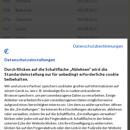
464
Schnack
00:28:53.5
358
Balewski
00:28:54.5
276
Claussen
00:28:55.0
567
Lucke
00:28:55.5
472
Opitz
00:29:03.0
Datenschutzbestimmungen
508
Schmidt
00:29:04.4
583
Alonso Martinez
00:29:05.9
Datenschutzeinstellungen
629
Papadopoulos
00:29:07.3
Durch Klicken auf die Schaltfläche „Ablehnen“ wird die
Standardeinstellung nur für unbedingt erforderliche cookie
404
Holst
00:29:08.8
beibehalten.
405
Dombrowka
00:29:09.5
Wir und unsere Partner speichern und/oder greifen auf Informationen auf
einem Gerät zu, wie z. B. eindeutige IDs in cookie und anderen
305
Ribarzik
00:29:09.7
Browserspeichern, um personenbezogene Daten zu verarbeiten. Einige
Anbieter verarbeiten Ihre personenbezogenen Daten möglicherweise
328
Matschl
00:29:10.8
aufgrund eines berechtigten Interesses. Um dem zu widersprechen, öffnen
Sie die „Einstellungen“. Sie können Ihre Einstellungen akzeptieren, ablehnen
400
Subramaniyam
00:29:13.0
oder verwalten, indem Sie auf die Schaltfläche „Einstellungen verwalten“
klicken oder jederzeit auf die Fingerabdruck-Schaltfläche in der linken
813
Stawinski
00:29:13.8
unteren Ecke der Website klicken. Um Ihre Einwilligung zu widerrufen,
klicken Sie auf den Fingerabdruck oder den Link in der Fußzeile der Website