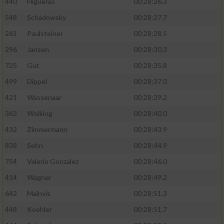
440
Higueras
00:28:26.3
548
Schadowsky
00:28:27.7
261
Paulsteiner
00:28:28.5
296
Jansen
00:28:30.3
725
Gut
00:28:35.8
499
Dippel
00:28:37.0
421
Wassenaar
00:28:39.2
363
Wolking
00:28:40.0
432
Zimmermann
00:28:43.9
838
Sehn
00:28:44.9
754
Valerio Gonzalez
00:28:46.0
414
Wagner
00:28:49.2
642
Mainvis
00:28:51.3
448
Koehler
00:28:51.7