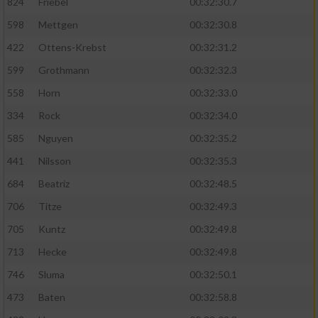
824
Friebel
00:32:30.7
598
Mettgen
00:32:30.8
422
Ottens-Krebst
00:32:31.2
599
Grothmann
00:32:32.3
558
Horn
00:32:33.0
334
Rock
00:32:34.0
585
Nguyen
00:32:35.2
441
Nilsson
00:32:35.3
684
Beatriz
00:32:48.5
706
Titze
00:32:49.3
705
Kuntz
00:32:49.8
713
Hecke
00:32:49.8
746
Sluma
00:32:50.1
473
Baten
00:32:58.8