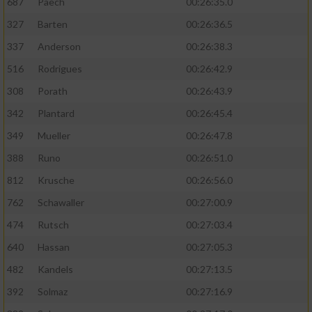
687
Paech
00:26:35.0
327
Barten
00:26:36.5
337
Anderson
00:26:38.3
516
Rodrigues
00:26:42.9
308
Porath
00:26:43.9
342
Plantard
00:26:45.4
349
Mueller
00:26:47.8
388
Runo
00:26:51.0
812
Krusche
00:26:56.0
762
Schawaller
00:27:00.9
474
Rutsch
00:27:03.4
640
Hassan
00:27:05.3
482
Kandels
00:27:13.5
392
Solmaz
00:27:16.9