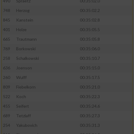
490
Spraetz
00:35:02.0
748
Herzog
00:35:02.2
845
Kanstein
00:35:02.8
401
Holze
00:35:05.5
665
Trautmann
00:35:05.8
769
Borkowski
00:35:06.0
258
Schalkowski
00:35:10.7
636
Joenson
00:35:15.0
260
Wulff
00:35:17.5
809
Fiebelkorn
00:35:21.0
522
Koch
00:35:22.3
455
Seifert
00:35:24.6
689
Tetzlaff
00:35:27.3
254
Yakubovich
00:35:31.3