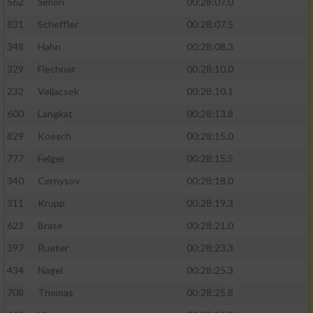
562
Simon
00:28:07.0
831
Scheffler
00:28:07.5
348
Hahn
00:28:08.3
329
Flechner
00:28:10.0
232
Veljacsek
00:28:10.1
600
Langkat
00:28:13.8
829
Koesch
00:28:15.0
777
Felger
00:28:15.5
340
Cernysov
00:28:18.0
311
Krupp
00:28:19.3
623
Brase
00:28:21.0
397
Rueter
00:28:23.3
434
Nagel
00:28:25.3
708
Thomas
00:28:25.8