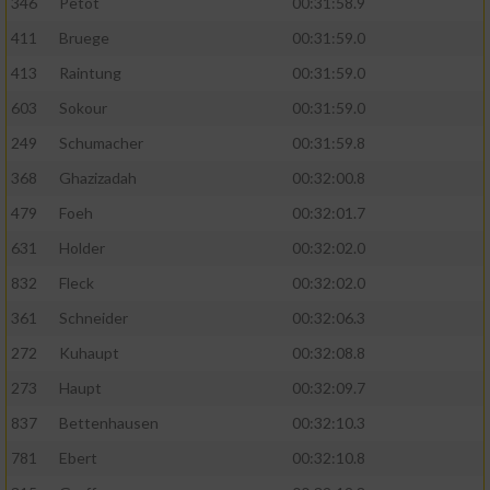
346
Petot
00:31:58.9
411
Bruege
00:31:59.0
413
Raintung
00:31:59.0
603
Sokour
00:31:59.0
249
Schumacher
00:31:59.8
368
Ghazizadah
00:32:00.8
479
Foeh
00:32:01.7
631
Holder
00:32:02.0
832
Fleck
00:32:02.0
361
Schneider
00:32:06.3
272
Kuhaupt
00:32:08.8
273
Haupt
00:32:09.7
837
Bettenhausen
00:32:10.3
781
Ebert
00:32:10.8