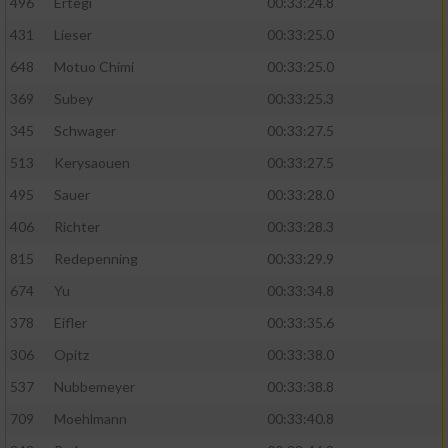
496
Ertegi
00:33:24.8
431
Lieser
00:33:25.0
648
Motuo Chimi
00:33:25.0
369
Subey
00:33:25.3
345
Schwager
00:33:27.5
513
Kerysaouen
00:33:27.5
495
Sauer
00:33:28.0
406
Richter
00:33:28.3
815
Redepenning
00:33:29.9
674
Yu
00:33:34.8
378
Eifler
00:33:35.6
306
Opitz
00:33:38.0
537
Nubbemeyer
00:33:38.8
709
Moehlmann
00:33:40.8