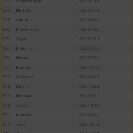
277
Scharfenberg
00:23:23.8
595
Nutbohm
00:23:31.4
785
Kariuk
00:23:43.6
802
Morillo Giles
00:23:49.5
579
Vogel
00:23:50.3
364
Molenaar
00:23:53.3
376
Fingas
00:23:55.2
797
Bertrand
00:24:01.0
796
Rachwalik
00:24:05.5
239
Dieball
00:24:06.3
852
Noname
00:24:09.0
230
Kerlin
00:24:13.0
731
Moerker
00:24:15.0
222
Roeh
00:24:15.3