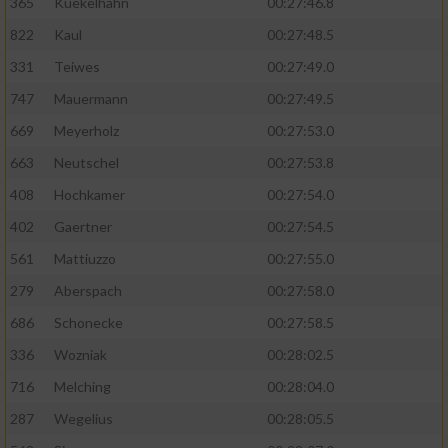
365
Kuekelhahn
00:27:46.8
822
Kaul
00:27:48.5
331
Teiwes
00:27:49.0
747
Mauermann
00:27:49.5
669
Meyerholz
00:27:53.0
663
Neutschel
00:27:53.8
408
Hochkamer
00:27:54.0
402
Gaertner
00:27:54.5
561
Mattiuzzo
00:27:55.0
279
Aberspach
00:27:58.0
686
Schonecke
00:27:58.5
336
Wozniak
00:28:02.5
716
Melching
00:28:04.0
287
Wegelius
00:28:05.5