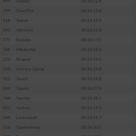
699
Humps
00:26:12.4
799
Stoeffler
00:26:12.6
618
Saibel
00:26:13.4
391
Albrecht
00:26:13.8
771
Beaube
00:26:17.5
768
Mihalache
00:26:18.3
226
Bingoel
00:26:22.5
250
Herrera Garcia
00:26:24.8
352
Sayeh
00:26:26.8
269
Gauck
00:26:27.4
764
Hantke
00:26:28.5
433
Serinet
00:26:29.5
549
Lindstaedt
00:26:31.7
556
Gantenberg
00:26:33.5