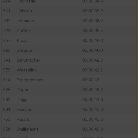
664
Hourcade
00:30:34.3
541
Holsten
00:30:35.9
782
Lehmann
00:30:36.9
724
Zühlke
00:30:39.5
557
Khala
00:30:40.0
465
Steudte
00:30:40.8
341
Schumacher
00:30:42.0
575
Wesselink
00:30:42.1
416
Brueggemann
00:30:43.4
525
Deppe
00:30:43.7
282
Dalgic
00:30:44.0
281
Fleischer
00:30:45.0
753
Harant
00:30:45.0
550
Stallknecht
00:30:45.8