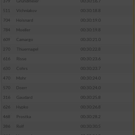
379
Grundmeier
00:30:16.7
Performance
511
Vichniakov
00:30:18.8
704
Hoisnard
00:30:19.0
Funktional
784
Moeller
00:30:19.8
609
Camargo
00:30:21.0
Werbung
270
Thuernagel
00:30:22.8
616
Risse
00:30:23.6
630
Cohrs
00:30:23.7
470
Mohr
00:30:24.0
570
Doerr
00:30:24.0
316
Gaudard
00:30:25.8
626
Hypko
00:30:26.8
468
Prostka
00:30:28.2
386
Rolf
00:30:30.5