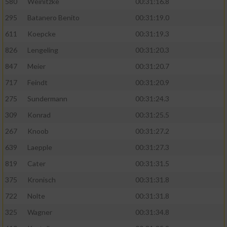
580
Weinitzke
00:31:16.8
295
Batanero Benito
00:31:19.0
611
Koepcke
00:31:19.3
826
Lengeling
00:31:20.3
847
Meier
00:31:20.7
717
Feindt
00:31:20.9
275
Sundermann
00:31:24.3
309
Konrad
00:31:25.5
267
Knoob
00:31:27.2
639
Laepple
00:31:27.3
819
Cater
00:31:31.5
375
Kronisch
00:31:31.8
722
Nolte
00:31:31.8
325
Wagner
00:31:34.8