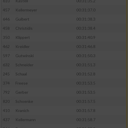
610
Kastell
00:31:35.2
457
Kellermeyer
00:31:37.0
646
Guibert
00:31:38.3
458
Christidis
00:31:38.4
350
Klippert
00:31:40.9
462
Kreidler
00:31:46.8
597
Gutwinski
00:31:50.3
632
Schneider
00:31:51.3
245
Schaal
00:31:52.8
374
Freese
00:31:53.5
792
Gerber
00:31:53.5
820
Schoenke
00:31:57.5
410
Kranich
00:31:57.8
437
Kellermann
00:31:58.7