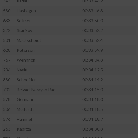
343
Radau
00:33:46.2
530
Hashagen
00:33:46.3
633
Sellmer
00:33:50.0
322
Starikov
00:33:52.2
501
Mackscheidt
00:33:52.4
628
Petersen
00:33:59.9
767
Wennrich
00:34:04.8
236
Nasiri
00:34:12.5
830
Schneider
00:34:14.2
702
Belvadi Narayan Rao
00:34:15.0
578
Germann
00:34:18.0
506
Meiforth
00:34:18.5
576
Hammel
00:34:18.7
263
Kapitza
00:34:30.8