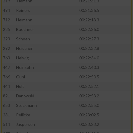
219
Tiemann
00:21:31.3
494
Reiners
00:21:36.5
712
Heimann
00:22:13.3
285
Buechner
00:22:26.0
223
Schoen
00:22:27.3
292
Fleissner
00:22:32.8
763
Helwig
00:22:34.0
447
Heinsohn
00:22:40.3
766
Guhl
00:22:50.5
444
Holt
00:22:52.1
821
Danowski
00:22:53.2
653
Stockmann
00:22:55.0
231
Peilicke
00:23:02.5
514
Jaspersen
00:23:23.2