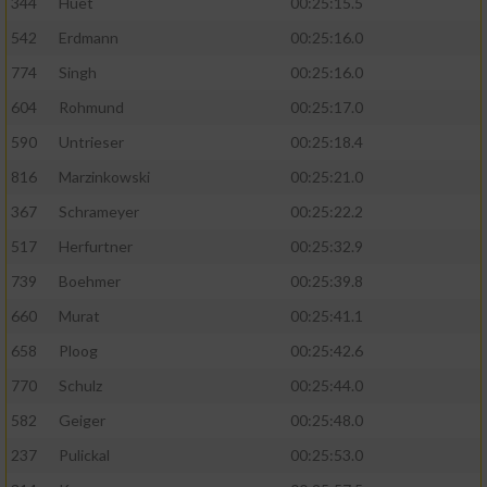
344
Huet
00:25:15.5
542
Erdmann
00:25:16.0
774
Singh
00:25:16.0
604
Rohmund
00:25:17.0
590
Untrieser
00:25:18.4
816
Marzinkowski
00:25:21.0
367
Schrameyer
00:25:22.2
517
Herfurtner
00:25:32.9
739
Boehmer
00:25:39.8
660
Murat
00:25:41.1
658
Ploog
00:25:42.6
770
Schulz
00:25:44.0
582
Geiger
00:25:48.0
237
Pulickal
00:25:53.0