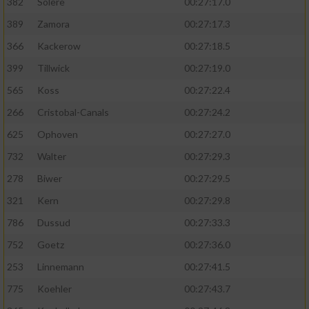
382
Solere
00:27:17.0
389
Zamora
00:27:17.3
366
Kackerow
00:27:18.5
399
Tillwick
00:27:19.0
565
Koss
00:27:22.4
266
Cristobal-Canals
00:27:24.2
625
Ophoven
00:27:27.0
732
Walter
00:27:29.3
278
Biwer
00:27:29.5
321
Kern
00:27:29.8
786
Dussud
00:27:33.3
752
Goetz
00:27:36.0
253
Linnemann
00:27:41.5
775
Koehler
00:27:43.7