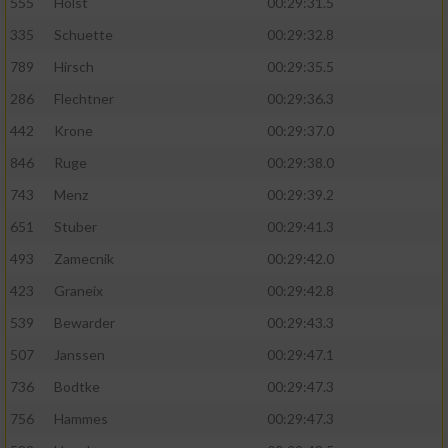
Speichern von oder Zugriff auf Informationen
555
Holst
00:29:31.5
auf einem Endgerät
335
Schuette
00:29:32.8
Verwendung reduzierter Daten zur Auswahl
789
Hirsch
00:29:35.5
von Werbeanzeigen
286
Flechtner
00:29:36.3
Erstellung von Profilen für personalisierte
442
Krone
00:29:37.0
Werbung
846
Ruge
00:29:38.0
Verwendung von Profilen zur Auswahl
743
Menz
00:29:39.2
personalisierter Werbung
651
Stuber
00:29:41.3
Erstellung von Profilen zur Personalisierung
493
Zamecnik
00:29:42.0
von Inhalten
423
Graneix
00:29:42.8
Verwendung von Profilen zur Auswahl
539
Bewarder
00:29:43.3
personalisierter Inhalte
507
Janssen
00:29:47.1
Messung der Werbeleistung
736
Bodtke
00:29:47.3
756
Hammes
00:29:47.3
Messung der Performance von Inhalten