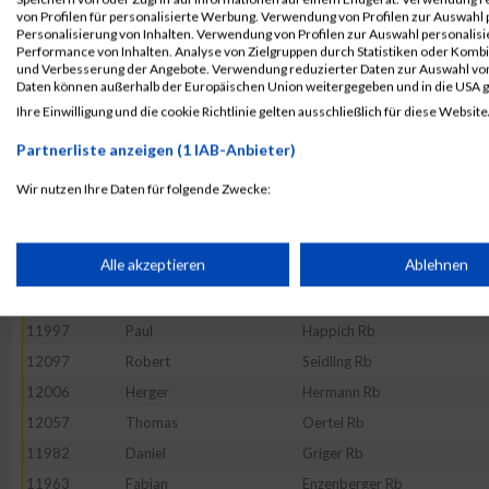
von Profilen für personalisierte Werbung. Verwendung von Profilen zur Auswahl p
11992
Marius
Haesler Dc
Personalisierung von Inhalten. Verwendung von Profilen zur Auswahl personalis
Performance von Inhalten. Analyse von Zielgruppen durch Statistiken oder Komb
11911
Maximilian
Reinhard Rb
und Verbesserung der Angebote. Verwendung reduzierter Daten zur Auswahl von
12022
Thomas
Kobr Rb
Daten können außerhalb der Europäischen Union weitergegeben und in die USA 
Ihre Einwilligung und die cookie Richtlinie gelten ausschließlich für diese Website
12061
Matthias
Peine Rb
12085
Stefan
Schäfer Rb
Partnerliste anzeigen (1 IAB-Anbieter)
12092
Jürgen
Schönlein Rb
Wir nutzen Ihre Daten für folgende Zwecke:
11949
Michel
Bußmann Rb
IAB-Verarbeitungszwecke:
12137
Jürgen
Zeiner Rb
Speichern von oder Zugriff auf Informationen auf einem Endge
Alle akzeptieren
Ablehnen
11925
Süleyman
Aydin Dc
12027
Stjepan
Lacic Rb
Verwendung reduzierter Daten zur Auswahl von Werbeanzeige
11997
Paul
Happich Rb
12097
Robert
Seidling Rb
12006
Herger
Hermann Rb
Erstellung von Profilen für personalisierte Werbung
12057
Thomas
Oertel Rb
11982
Daniel
Griger Rb
Verwendung von Profilen zur Auswahl personalisierter Werbun
11963
Fabian
Enzenberger Rb