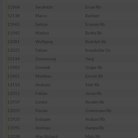
11964
Serafettin
Ercan Rb
52138
Marco
Barbieri
11965
Serkan
Ersezen Rb
11942
Markus
Bothe Rb
12081
Wolfgang
Rudolph Rb
12025
Fabian
Krauthöfer Dc
52144
Doowoong
Yang
11983
Dominik
Griger Rb
11961
Matthias
Emrich Rb
12110
Andreas
Stier Rb
12011
Fabian
Jonas Rb
11919
Lorenz
Anselm Rb
12059
Florian
Ostermann Rb
11920
Erdogan
Arabaci Rb
11995
Andreas
Hampe Rb
12038
Max Richard
Matz Rb