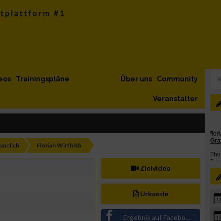
eos
Trainingspläne
Über uns
Community
Veranstalter
ännlich
Florian Wirth Rb
Zielvideo
Urkunde
1
Ergebnis auf Facebook teilen
1