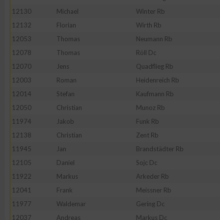
12130
Michael
Winter Rb
Erstellung von Profilen zur Personalisierung von Inhalten
12132
Florian
Wirth Rb
12053
Thomas
Neumann Rb
Verwendung von Profilen zur Auswahl personalisierter Inhalte
12078
Thomas
Röll Dc
12070
Jens
Quadflieg Rb
Messung der Werbeleistung
12003
Roman
Heidenreich Rb
12014
Stefan
Kaufmann Rb
12050
Christian
Munoz Rb
Messung der Performance von Inhalten
11974
Jakob
Funk Rb
12138
Christian
Zent Rb
Analyse von Zielgruppen durch Statistiken oder Kombinatione
verschiedenen Quellen
11945
Jan
Brandstädter Rb
12105
Daniel
Sojc Dc
Entwicklung und Verbesserung der Angebote
11922
Markus
Arkeder Rb
12041
Frank
Meissner Rb
Verwendung reduzierter Daten zur Auswahl von Inhalten
11977
Waldemar
Gering Dc
12037
Andreas
Markus Dc