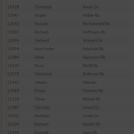
IAB-Besonderheiten:
11928
Christoph
Bauer Dc
Verwendung genauer Standortdaten
12047
Jürgen
Müller Rb
12043
Hussein
Mohammed Rb
12007
Norbert
Hoffmann Rb
Geräte anhand von aktiv angeforderten Informationen identifi
12096
Gerhard
Schwarz Dc
Nicht-IAB-Verarbeitungszwecke:
12094
Hans-Peter
Schrödel Rb
12084
Fabio
Saponaro Rb
Notwendig
12135
Ricco
Wolff Rb
12079
Christoph
Rollmann Rb
Performance
52141
Johann
Malsam
12069
Ernest
Pummer Rb
Funktional
12124
Oliver
Weber Rb
12087
Christian
Scherf Dc
Werbung
12032
Matthias
Lotter Dc
12034
Norbert
Mader Rb
11996
Dominik
Hann Rb