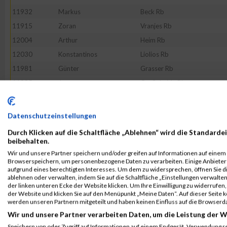
11932
Markus
Beck Rb
11915
Zoran
Vranjes Rb
12004
Arthur
Heim Rb
12030
Konstantinos
Liolios Rb
11981
Günter
Grasser Rb
11985
Jonas
Großeheide Rb
12113
Uwe
Strößenreuther
12016
Daniel
Kilian Rb
Datenschutzeinstellungen
11931
Thomas
Bauer Rb
Durch Klicken auf die Schaltfläche „Ablehnen“ wird die Standardei
11952
Peter
Doliwa Rb
beibehalten.
Wir und unsere Partner speichern und/oder greifen auf Informationen auf einem G
12036
Michael
Marder Rb
Browserspeichern, um personenbezogene Daten zu verarbeiten. Einige Anbiete
52143
Thomas
Wechsler
aufgrund eines berechtigten Interesses. Um dem zu widersprechen, öffnen Sie die
ablehnen oder verwalten, indem Sie auf die Schaltfläche „Einstellungen verwalten“
11934
Niko
Berberich Rb
der linken unteren Ecke der Website klicken. Um Ihre Einwilligung zu widerrufen, 
der Website und klicken Sie auf den Menüpunkt „Meine Daten“. Auf dieser Seite 
12005
Dominik
Herbst Rb
werden unseren Partnern mitgeteilt und haben keinen Einfluss auf die Browserd
12082
Marco
Russo Rb
Wir und unsere Partner verarbeiten Daten, um die Leistung der W
11923
Klaus
Artelt Rb
Speichern von oder Zugriff auf Informationen auf einem Endgerät. Verwendung r