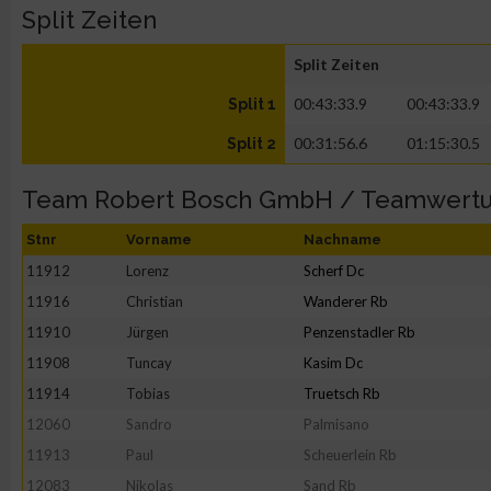
Split Zeiten
Split Zeiten
00:43:33.9
00:43:33.9
Split 1
00:31:56.6
01:15:30.5
Split 2
Team Robert Bosch GmbH / Teamwert
Stnr
Vorname
Nachname
11912
Lorenz
Scherf Dc
11916
Christian
Wanderer Rb
11910
Jürgen
Penzenstadler Rb
11908
Tuncay
Kasim Dc
11914
Tobias
Truetsch Rb
12060
Sandro
Palmisano
11913
Paul
Scheuerlein Rb
12083
Nikolas
Sand Rb