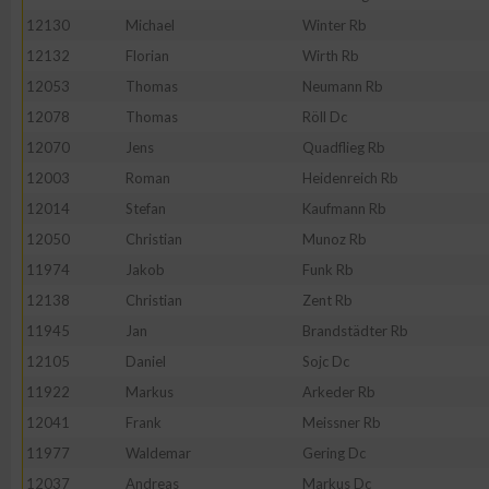
12130
Michael
Winter Rb
Erstellung von Profilen zur Personalisierung von Inhalten
12132
Florian
Wirth Rb
12053
Thomas
Neumann Rb
Verwendung von Profilen zur Auswahl personalisierter Inhalte
12078
Thomas
Röll Dc
12070
Jens
Quadflieg Rb
Messung der Werbeleistung
12003
Roman
Heidenreich Rb
12014
Stefan
Kaufmann Rb
12050
Christian
Munoz Rb
Messung der Performance von Inhalten
11974
Jakob
Funk Rb
12138
Christian
Zent Rb
Analyse von Zielgruppen durch Statistiken oder Kombinatione
verschiedenen Quellen
11945
Jan
Brandstädter Rb
12105
Daniel
Sojc Dc
Entwicklung und Verbesserung der Angebote
11922
Markus
Arkeder Rb
12041
Frank
Meissner Rb
Verwendung reduzierter Daten zur Auswahl von Inhalten
11977
Waldemar
Gering Dc
12037
Andreas
Markus Dc