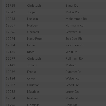
IAB-Besonderheiten:
11928
Christoph
Bauer Dc
Verwendung genauer Standortdaten
12047
Jürgen
Müller Rb
12043
Hussein
Mohammed Rb
12007
Norbert
Hoffmann Rb
Geräte anhand von aktiv angeforderten Informationen identifi
12096
Gerhard
Schwarz Dc
Nicht-IAB-Verarbeitungszwecke:
12094
Hans-Peter
Schrödel Rb
12084
Fabio
Saponaro Rb
Notwendig
12135
Ricco
Wolff Rb
12079
Christoph
Rollmann Rb
Performance
52141
Johann
Malsam
12069
Ernest
Pummer Rb
Funktional
12124
Oliver
Weber Rb
12087
Christian
Scherf Dc
Werbung
12032
Matthias
Lotter Dc
12034
Norbert
Mader Rb
11996
Dominik
Hann Rb