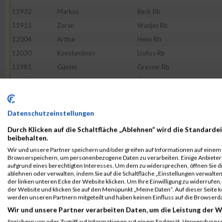
11932
Markus
Beck Rb
11915
Zoran
Vranjes Rb
12004
Arthur
Heim Rb
12030
Konstantinos
Liolios Rb
11981
Günter
Grasser Rb
11985
Jonas
Großeheide Rb
12113
Uwe
Strößenreuther
12016
Daniel
Kilian Rb
Datenschutzeinstellungen
11931
Thomas
Bauer Rb
Durch Klicken auf die Schaltfläche „Ablehnen“ wird die Standardei
11952
Peter
Doliwa Rb
beibehalten.
Wir und unsere Partner speichern und/oder greifen auf Informationen auf einem G
12036
Michael
Marder Rb
Browserspeichern, um personenbezogene Daten zu verarbeiten. Einige Anbiete
52143
Thomas
Wechsler
aufgrund eines berechtigten Interesses. Um dem zu widersprechen, öffnen Sie die
ablehnen oder verwalten, indem Sie auf die Schaltfläche „Einstellungen verwalten“
11934
Niko
Berberich Rb
der linken unteren Ecke der Website klicken. Um Ihre Einwilligung zu widerrufen, 
der Website und klicken Sie auf den Menüpunkt „Meine Daten“. Auf dieser Seite 
12005
Dominik
Herbst Rb
werden unseren Partnern mitgeteilt und haben keinen Einfluss auf die Browserd
12082
Marco
Russo Rb
Wir und unsere Partner verarbeiten Daten, um die Leistung der W
11923
Klaus
Artelt Rb
Speichern von oder Zugriff auf Informationen auf einem Endgerät. Verwendung r