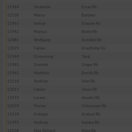
11964
Serafettin
Ercan Rb
52138
Marco
Barbieri
11965
Serkan
Ersezen Rb
11942
Markus
Bothe Rb
12081
Wolfgang
Rudolph Rb
12025
Fabian
Krauthöfer Dc
52144
Doowoong
Yang
11983
Dominik
Griger Rb
11961
Matthias
Emrich Rb
12110
Andreas
Stier Rb
12011
Fabian
Jonas Rb
11919
Lorenz
Anselm Rb
12059
Florian
Ostermann Rb
11920
Erdogan
Arabaci Rb
11995
Andreas
Hampe Rb
12038
Max Richard
Matz Rb