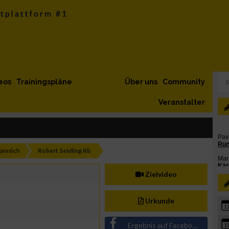
eos
Trainingspläne
Über uns
Community
Veranstalter
ännlich
Robert Seidling Rb
Zielvideo
Urkunde
1
Ergebnis auf Facebook teilen
1