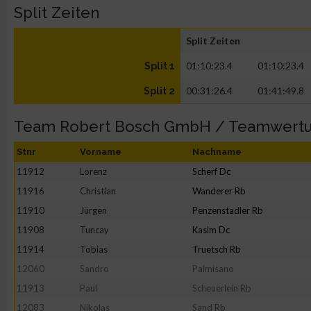
Split Zeiten
Split Zeiten
01:10:23.4
01:10:23.4
Split 1
00:31:26.4
01:41:49.8
Split 2
Team Robert Bosch GmbH / Teamwert
Stnr
Vorname
Nachname
11912
Lorenz
Scherf Dc
11916
Christian
Wanderer Rb
11910
Jürgen
Penzenstadler Rb
11908
Tuncay
Kasim Dc
11914
Tobias
Truetsch Rb
12060
Sandro
Palmisano
11913
Paul
Scheuerlein Rb
12083
Nikolas
Sand Rb