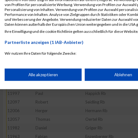
von Profilen für personalisierte Werbung. Verwendung von Profilen zur Auswahl p
11992
Marius
Haesler Dc
Personalisierung von Inhalten. Verwendung von Profilen zur Auswahl personalis
Performance von Inhalten. Analyse von Zielgruppen durch Statistiken oder Komb
11911
Maximilian
Reinhard Rb
und Verbesserung der Angebote. Verwendung reduzierter Daten zur Auswahl von
12022
Thomas
Kobr Rb
Daten können außerhalb der Europäischen Union weitergegeben und in die USA 
Ihre Einwilligung und die cookie Richtlinie gelten ausschließlich für diese Website
12061
Matthias
Peine Rb
12085
Stefan
Schäfer Rb
Partnerliste anzeigen (1 IAB-Anbieter)
12092
Jürgen
Schönlein Rb
Wir nutzen Ihre Daten für folgende Zwecke:
11949
Michel
Bußmann Rb
IAB-Verarbeitungszwecke:
12137
Jürgen
Zeiner Rb
Speichern von oder Zugriff auf Informationen auf einem Endge
Alle akzeptieren
Ablehnen
11925
Süleyman
Aydin Dc
12027
Stjepan
Lacic Rb
Verwendung reduzierter Daten zur Auswahl von Werbeanzeige
11997
Paul
Happich Rb
12097
Robert
Seidling Rb
12006
Herger
Hermann Rb
Erstellung von Profilen für personalisierte Werbung
12057
Thomas
Oertel Rb
11982
Daniel
Griger Rb
Verwendung von Profilen zur Auswahl personalisierter Werbun
11963
Fabian
Enzenberger Rb