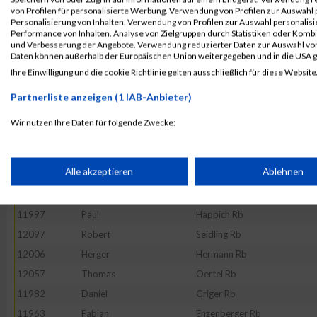
von Profilen für personalisierte Werbung. Verwendung von Profilen zur Auswahl p
11992
Marius
Haesler Dc
Personalisierung von Inhalten. Verwendung von Profilen zur Auswahl personalis
Performance von Inhalten. Analyse von Zielgruppen durch Statistiken oder Komb
11911
Maximilian
Reinhard Rb
und Verbesserung der Angebote. Verwendung reduzierter Daten zur Auswahl von
12022
Thomas
Kobr Rb
Daten können außerhalb der Europäischen Union weitergegeben und in die USA 
Ihre Einwilligung und die cookie Richtlinie gelten ausschließlich für diese Website
12061
Matthias
Peine Rb
12085
Stefan
Schäfer Rb
Partnerliste anzeigen (1 IAB-Anbieter)
12092
Jürgen
Schönlein Rb
Wir nutzen Ihre Daten für folgende Zwecke:
11949
Michel
Bußmann Rb
IAB-Verarbeitungszwecke:
12137
Jürgen
Zeiner Rb
Speichern von oder Zugriff auf Informationen auf einem Endge
Alle akzeptieren
Ablehnen
11925
Süleyman
Aydin Dc
12027
Stjepan
Lacic Rb
Verwendung reduzierter Daten zur Auswahl von Werbeanzeige
11997
Paul
Happich Rb
12097
Robert
Seidling Rb
12006
Herger
Hermann Rb
Erstellung von Profilen für personalisierte Werbung
12057
Thomas
Oertel Rb
11982
Daniel
Griger Rb
Verwendung von Profilen zur Auswahl personalisierter Werbun
11963
Fabian
Enzenberger Rb