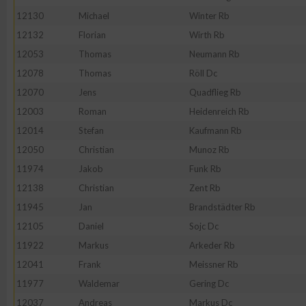
12130
Michael
Winter Rb
Erstellung von Profilen zur Personalisierung von Inhalten
12132
Florian
Wirth Rb
12053
Thomas
Neumann Rb
Verwendung von Profilen zur Auswahl personalisierter Inhalte
12078
Thomas
Röll Dc
12070
Jens
Quadflieg Rb
Messung der Werbeleistung
12003
Roman
Heidenreich Rb
12014
Stefan
Kaufmann Rb
12050
Christian
Munoz Rb
Messung der Performance von Inhalten
11974
Jakob
Funk Rb
12138
Christian
Zent Rb
Analyse von Zielgruppen durch Statistiken oder Kombinatione
verschiedenen Quellen
11945
Jan
Brandstädter Rb
12105
Daniel
Sojc Dc
Entwicklung und Verbesserung der Angebote
11922
Markus
Arkeder Rb
12041
Frank
Meissner Rb
Verwendung reduzierter Daten zur Auswahl von Inhalten
11977
Waldemar
Gering Dc
12037
Andreas
Markus Dc