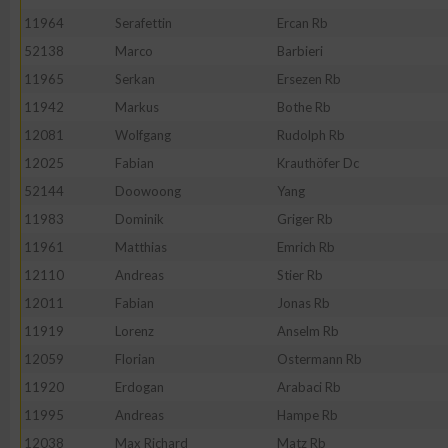
11964
Serafettin
Ercan Rb
52138
Marco
Barbieri
11965
Serkan
Ersezen Rb
11942
Markus
Bothe Rb
12081
Wolfgang
Rudolph Rb
12025
Fabian
Krauthöfer Dc
52144
Doowoong
Yang
11983
Dominik
Griger Rb
11961
Matthias
Emrich Rb
12110
Andreas
Stier Rb
12011
Fabian
Jonas Rb
11919
Lorenz
Anselm Rb
12059
Florian
Ostermann Rb
11920
Erdogan
Arabaci Rb
11995
Andreas
Hampe Rb
12038
Max Richard
Matz Rb