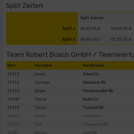
Split Zeiten
Split Zeiten
00:42:41.4
00:42:41.4
Split 1
00:43:14.1
01:25:55.6
Split 2
Team Robert Bosch GmbH / Teamwert
Stnr
Vorname
Nachname
11912
Lorenz
Scherf Dc
11916
Christian
Wanderer Rb
11910
Jürgen
Penzenstadler Rb
11908
Tuncay
Kasim Dc
11914
Tobias
Truetsch Rb
12060
Sandro
Palmisano
11913
Paul
Scheuerlein Rb
12083
Nikolas
Sand Rb