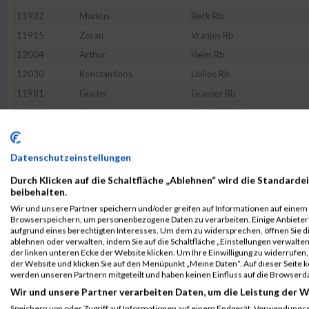
11932
Markus
Beck Rb
11915
Zoran
Vranjes Rb
12004
Arthur
Heim Rb
12030
Konstantinos
Liolios Rb
11981
Günter
Grasser Rb
11985
Jonas
Großeheide Rb
12113
Uwe
Strößenreuther
12016
Daniel
Kilian Rb
Datenschutzeinstellungen
11931
Thomas
Bauer Rb
Durch Klicken auf die Schaltfläche „Ablehnen“ wird die Standardei
11952
Peter
Doliwa Rb
beibehalten.
Wir und unsere Partner speichern und/oder greifen auf Informationen auf einem G
12036
Michael
Marder Rb
Browserspeichern, um personenbezogene Daten zu verarbeiten. Einige Anbiete
52143
Thomas
Wechsler
aufgrund eines berechtigten Interesses. Um dem zu widersprechen, öffnen Sie die
ablehnen oder verwalten, indem Sie auf die Schaltfläche „Einstellungen verwalten“
11934
Niko
Berberich Rb
der linken unteren Ecke der Website klicken. Um Ihre Einwilligung zu widerrufen, 
der Website und klicken Sie auf den Menüpunkt „Meine Daten“. Auf dieser Seite 
12005
Dominik
Herbst Rb
werden unseren Partnern mitgeteilt und haben keinen Einfluss auf die Browserd
12082
Marco
Russo Rb
Wir und unsere Partner verarbeiten Daten, um die Leistung der W
11923
Klaus
Artelt Rb
Speichern von oder Zugriff auf Informationen auf einem Endgerät. Verwendung r