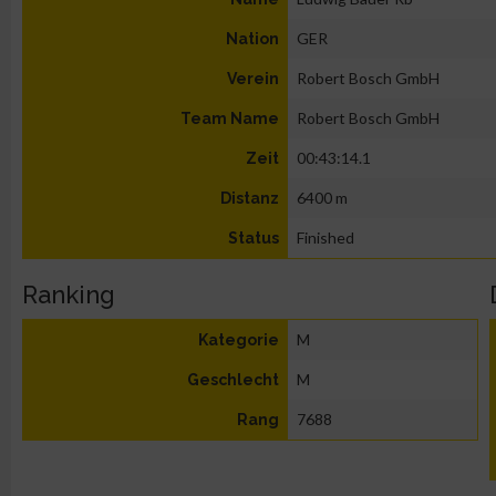
GER
Nation
Robert Bosch GmbH
Verein
Robert Bosch GmbH
Team Name
00:43:14.1
Zeit
6400 m
Distanz
Finished
Status
Ranking
M
Kategorie
M
Geschlecht
7688
Rang