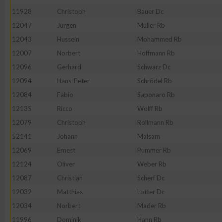
IAB-Besonderheiten:
11928
Christoph
Bauer Dc
Verwendung genauer Standortdaten
12047
Jürgen
Müller Rb
12043
Hussein
Mohammed Rb
12007
Norbert
Hoffmann Rb
Geräte anhand von aktiv angeforderten Informationen identifi
12096
Gerhard
Schwarz Dc
Nicht-IAB-Verarbeitungszwecke:
12094
Hans-Peter
Schrödel Rb
12084
Fabio
Saponaro Rb
Notwendig
12135
Ricco
Wolff Rb
12079
Christoph
Rollmann Rb
Performance
52141
Johann
Malsam
12069
Ernest
Pummer Rb
Funktional
12124
Oliver
Weber Rb
12087
Christian
Scherf Dc
Werbung
12032
Matthias
Lotter Dc
12034
Norbert
Mader Rb
11996
Dominik
Hann Rb