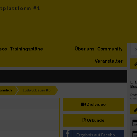
eos
Trainingspläne
Über uns
Community
Veranstalter
ännlich
Ludwig Bauer Rb
Zielvideo
Urkunde
1
Ergebnis auf Facebook teilen
1