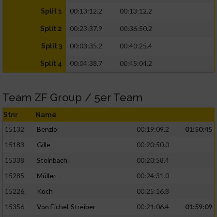
00:13:12.2
00:13:12.2
Split 1
00:23:37.9
00:36:50.2
Split 2
00:03:35.2
00:40:25.4
Split 3
00:04:38.7
00:45:04.2
Split 4
Team ZF Group / 5er Team
Stnr
Name
15132
Benzio
00:19:09.2
01:50:45
15183
Gille
00:20:50.0
15338
Steinbach
00:20:58.4
15285
Müller
00:24:31.0
15226
Koch
00:25:16.8
15356
Von Eichel-Streiber
00:21:06.4
01:59:09