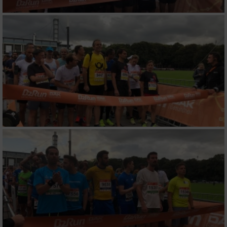
Verwendung reduzierter Daten zur Auswahl
von Werbeanzeigen
Erstellung von Profilen für personalisierte
Werbung
Verwendung von Profilen zur Auswahl
personalisierter Werbung
Erstellung von Profilen zur Personalisierung
von Inhalten
Verwendung von Profilen zur Auswahl
personalisierter Inhalte
Messung der Werbeleistung
Messung der Performance von Inhalten
Analyse von Zielgruppen durch Statistiken