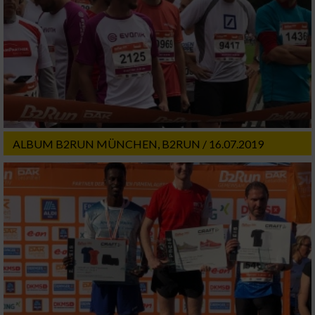
Entwicklung und Verbesserung der Angebote
Verwendung reduzierter Daten zur Auswahl
von Inhalten
IAB-Besonderheiten:
Verwendung genauer Standortdaten
ALBUM B2RUN MÜNCHEN, B2RUN / 16.07.2019
Geräte anhand von aktiv angeforderten
Informationen identifizieren
Nicht-IAB-Verarbeitungszwecke:
Notwendig
Performance