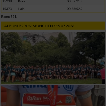
15238
Krey
00:57:21.9
15373
Hain
00:58:52.2
Rang:
591.
ALBUM B2RUN MÜNCHEN / 15.07.2026