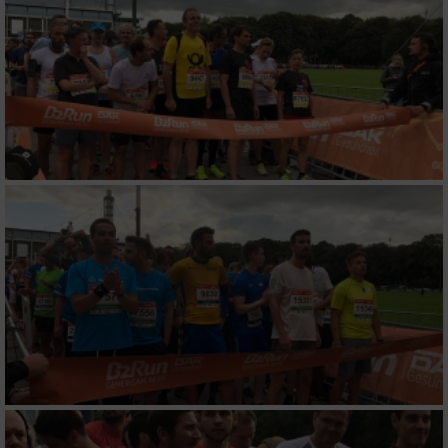
Erstellung von Profilen für personalisierte
Werbung
Verwendung von Profilen zur Auswahl
personalisierter Werbung
Erstellung von Profilen zur Personalisierung
von Inhalten
Verwendung von Profilen zur Auswahl
personalisierter Inhalte
Messung der Werbeleistung
Messung der Performance von Inhalten
Analyse von Zielgruppen durch Statistiken
oder Kombinationen von Daten aus
verschiedenen Quellen