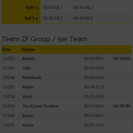
00:03:01.7
00:36:08.2
Split 3
00:03:58.2
00:40:06.5
Split 4
Team ZF Group / 5er Team
Stnr
Name
15132
Benzio
00:19:09.2
01:50:45
15183
Gille
00:20:50.0
15338
Steinbach
00:20:58.4
15285
Müller
00:24:31.0
15226
Koch
00:25:16.8
15356
Von Eichel-Streiber
00:21:06.4
01:59:09
15142
Braun
00:21:08.9
15235
Kranz
00:21:14.3