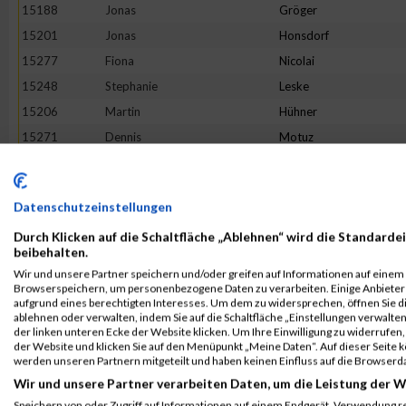
15188
Jonas
Gröger
15201
Jonas
Honsdorf
15277
Fiona
Nicolai
15248
Stephanie
Leske
15206
Martin
Hühner
15271
Dennis
Motuz
15365
Klaus
Wetta
15212
Márcia
Inácio
Datenschutzeinstellungen
15265
Maria
Matal
Durch Klicken auf die Schaltfläche „Ablehnen“ wird die Standardei
15313
Nils
Scharrenbach
beibehalten.
15172
Fabian
Frank
Wir und unsere Partner speichern und/oder greifen auf Informationen auf einem G
Browserspeichern, um personenbezogene Daten zu verarbeiten. Einige Anbiete
15301
Jakob
Rempel
aufgrund eines berechtigten Interesses. Um dem zu widersprechen, öffnen Sie die
15293
Guadalupe
Sanabria Romero
ablehnen oder verwalten, indem Sie auf die Schaltfläche „Einstellungen verwalten“
der linken unteren Ecke der Website klicken. Um Ihre Einwilligung zu widerrufen, 
15130
Susanne
Bauer
der Website und klicken Sie auf den Menüpunkt „Meine Daten“. Auf dieser Seite 
werden unseren Partnern mitgeteilt und haben keinen Einfluss auf die Browserd
15233
Pascal
Kraemer
Wir und unsere Partner verarbeiten Daten, um die Leistung der W
15363
Michael
Werner
Speichern von oder Zugriff auf Informationen auf einem Endgerät. Verwendung r