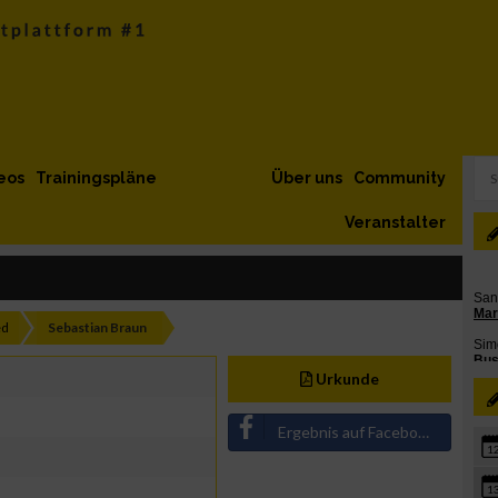
eos
Trainingspläne
Über uns
Community
Veranstalter
ed
Sebastian Braun
Urkunde
Ergebnis auf Facebook teilen
1
1