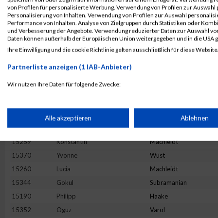
15275
Daniel
Nachtmann
von Profilen für personalisierte Werbung. Verwendung von Profilen zur Auswahl p
Personalisierung von Inhalten. Verwendung von Profilen zur Auswahl personalis
15375
Ling
Zhu
Performance von Inhalten. Analyse von Zielgruppen durch Statistiken oder Komb
und Verbesserung der Angebote. Verwendung reduzierter Daten zur Auswahl von
15196
Christine
Heimes
Daten können außerhalb der Europäischen Union weitergegeben und in die USA 
15303
Lukas
Rink
Ihre Einwilligung und die cookie Richtlinie gelten ausschließlich für diese Website
15144
Tomas
Budarek
Partnerliste anzeigen (1 IAB-Anbieter)
15299
Haythem
Rebhi
Wir nutzen Ihre Daten für folgende Zwecke:
15230
Aneta
Kontecki
IAB-Verarbeitungszwecke:
15192
Claudia
Hasenauer
15290
Alexander
Pfeiffer
Speichern von oder Zugriff auf Informationen auf einem Endge
Alle akzeptieren
Ablehnen
15326
Simon
Schusterbauer
15259
Konstantin
Machleidt
Verwendung reduzierter Daten zur Auswahl von Werbeanzeige
15370
Yvonne
Wüst
15260
Lucia
Machleidt
Erstellung von Profilen für personalisierte Werbung
15344
Gokul
Subramanian
15190
Philipp
Haake
Verwendung von Profilen zur Auswahl personalisierter Werbun
15352
Oguz
Varol