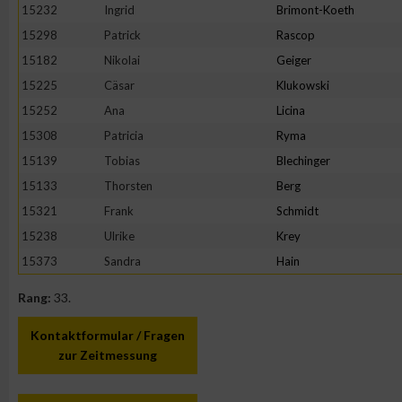
IAB-Besonderheiten:
15232
Ingrid
Brimont-Koeth
15298
Patrick
Rascop
Verwendung genauer Standortdaten
15182
Nikolai
Geiger
15225
Cäsar
Klukowski
Geräte anhand von aktiv angeforderten Informationen identifi
15252
Ana
Licina
15308
Patricia
Ryma
Nicht-IAB-Verarbeitungszwecke:
15139
Tobias
Blechinger
Notwendig
15133
Thorsten
Berg
15321
Frank
Schmidt
Performance
15238
Ulrike
Krey
15373
Sandra
Hain
Funktional
Rang:
33.
Kontaktformular / Fragen
Werbung
zur Zeitmessung