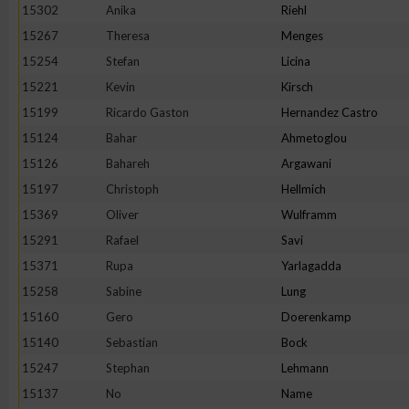
15302
Anika
Riehl
Erstellung von Profilen zur Personalisierung von Inhalten
15267
Theresa
Menges
15254
Stefan
Licina
15221
Kevin
Kirsch
Verwendung von Profilen zur Auswahl personalisierter Inhalte
15199
Ricardo Gaston
Hernandez Castro
15124
Bahar
Ahmetoglou
Messung der Werbeleistung
15126
Bahareh
Argawani
15197
Christoph
Hellmich
Messung der Performance von Inhalten
15369
Oliver
Wulframm
15291
Rafael
Savi
Analyse von Zielgruppen durch Statistiken oder Kombinatione
15371
Rupa
Yarlagadda
verschiedenen Quellen
15258
Sabine
Lung
15160
Gero
Doerenkamp
Entwicklung und Verbesserung der Angebote
15140
Sebastian
Bock
15247
Stephan
Lehmann
Verwendung reduzierter Daten zur Auswahl von Inhalten
15137
No
Name