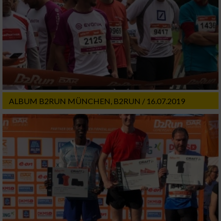
Entwicklung und Verbesserung der Angebote
Verwendung reduzierter Daten zur Auswahl
von Inhalten
IAB-Besonderheiten:
Verwendung genauer Standortdaten
ALBUM B2RUN MÜNCHEN, B2RUN / 16.07.2019
Geräte anhand von aktiv angeforderten
Informationen identifizieren
Nicht-IAB-Verarbeitungszwecke:
Notwendig
Performance