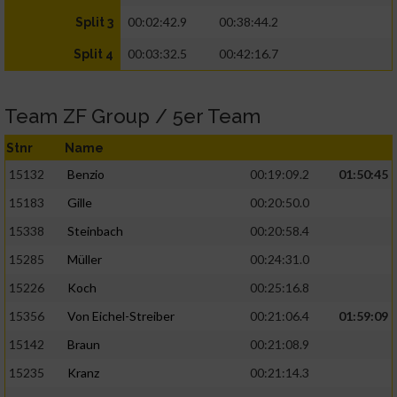
00:02:42.9
00:38:44.2
Split 3
00:03:32.5
00:42:16.7
Split 4
Team ZF Group / 5er Team
Stnr
Name
15132
Benzio
00:19:09.2
01:50:45
15183
Gille
00:20:50.0
15338
Steinbach
00:20:58.4
15285
Müller
00:24:31.0
15226
Koch
00:25:16.8
15356
Von Eichel-Streiber
00:21:06.4
01:59:09
15142
Braun
00:21:08.9
15235
Kranz
00:21:14.3