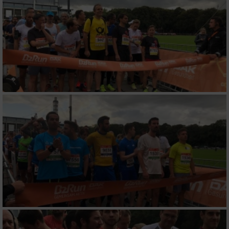
Erstellung von Profilen für personalisierte
Werbung
Verwendung von Profilen zur Auswahl
personalisierter Werbung
Erstellung von Profilen zur Personalisierung
von Inhalten
Verwendung von Profilen zur Auswahl
personalisierter Inhalte
Messung der Werbeleistung
Messung der Performance von Inhalten
Analyse von Zielgruppen durch Statistiken
oder Kombinationen von Daten aus
verschiedenen Quellen