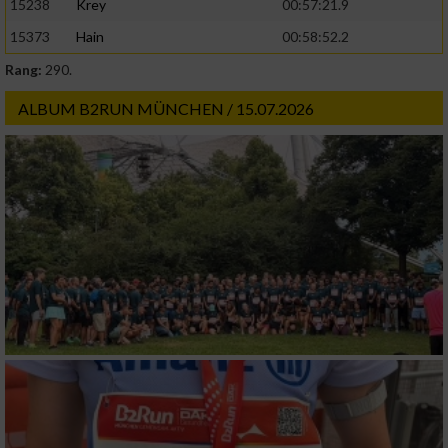
15238
Krey
00:57:21.9
15373
Hain
00:58:52.2
Rang:
290.
ALBUM B2RUN MÜNCHEN / 15.07.2026