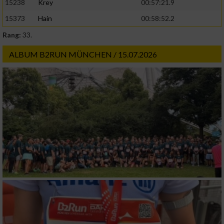
15238
Krey
00:57:21.9
15373
Hain
00:58:52.2
Rang:
33.
ALBUM B2RUN MÜNCHEN / 15.07.2026