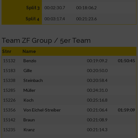
00:02:30.7
00:18:06.2
Split 3
00:03:17.4
00:21:23.6
Split 4
Team ZF Group / 5er Team
Stnr
Name
15132
Benzio
00:19:09.2
01:50:45
15183
Gille
00:20:50.0
15338
Steinbach
00:20:58.4
15285
Müller
00:24:31.0
15226
Koch
00:25:16.8
15356
Von Eichel-Streiber
00:21:06.4
01:59:09
15142
Braun
00:21:08.9
15235
Kranz
00:21:14.3