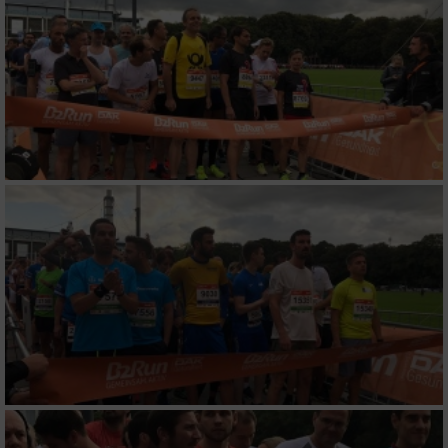
Erstellung von Profilen für personalisierte
Werbung
Verwendung von Profilen zur Auswahl
personalisierter Werbung
Erstellung von Profilen zur Personalisierung
von Inhalten
Verwendung von Profilen zur Auswahl
personalisierter Inhalte
Messung der Werbeleistung
Messung der Performance von Inhalten
Analyse von Zielgruppen durch Statistiken
oder Kombinationen von Daten aus
verschiedenen Quellen