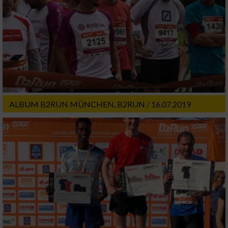
Entwicklung und Verbesserung der Angebote
Verwendung reduzierter Daten zur Auswahl
von Inhalten
IAB-Besonderheiten:
Verwendung genauer Standortdaten
ALBUM B2RUN MÜNCHEN, B2RUN / 16.07.2019
Geräte anhand von aktiv angeforderten
Informationen identifizieren
Nicht-IAB-Verarbeitungszwecke:
Notwendig
Performance