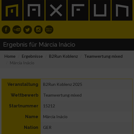
Ergebnis für Márcia Inácio
Home
Ergebnisse
B2Run Koblenz
Teamwertung mixed
Márcia Inácio
B2Run Koblenz 2025
Veranstaltung
Teamwertung mixed
Wettbewerb
15212
Startnummer
Márcia Inácio
Name
GER
Nation