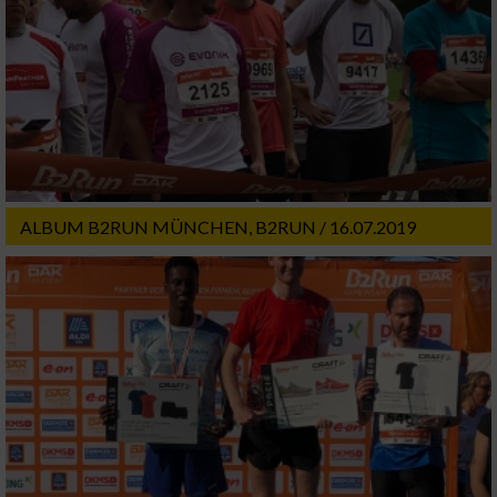
Entwicklung und Verbesserung der Angebote
Verwendung reduzierter Daten zur Auswahl
von Inhalten
IAB-Besonderheiten:
Verwendung genauer Standortdaten
ALBUM B2RUN MÜNCHEN, B2RUN / 16.07.2019
Geräte anhand von aktiv angeforderten
Informationen identifizieren
Nicht-IAB-Verarbeitungszwecke:
Notwendig
Performance