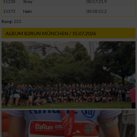
15238
Krey
00:57:21.9
15373
Hain
00:58:52.2
Rang:
222.
ALBUM B2RUN MÜNCHEN / 15.07.2026