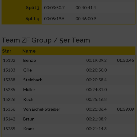
00:03:50.7
00:40:41.4
Split 3
00:05:19.5
00:46:00.9
Split 4
Team ZF Group / 5er Team
Stnr
Name
15132
Benzio
00:19:09.2
01:50:45
15183
Gille
00:20:50.0
15338
Steinbach
00:20:58.4
15285
Müller
00:24:31.0
15226
Koch
00:25:16.8
15356
Von Eichel-Streiber
00:21:06.4
01:59:09
15142
Braun
00:21:08.9
15235
Kranz
00:21:14.3