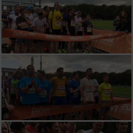
Erstellung von Profilen für personalisierte
Werbung
Verwendung von Profilen zur Auswahl
personalisierter Werbung
Erstellung von Profilen zur Personalisierung
von Inhalten
Verwendung von Profilen zur Auswahl
personalisierter Inhalte
Messung der Werbeleistung
Messung der Performance von Inhalten
Analyse von Zielgruppen durch Statistiken
oder Kombinationen von Daten aus
verschiedenen Quellen