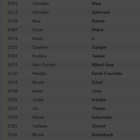
2093
Christine
Maul
Erstellung von Profilen zur Personalisierung von Inhalten
2213
Christina
Spinnrock
1918
Nina
Böhme
2089
Sarah
Mäker
Verwendung von Profilen zur Auswahl personalisierter Inhalte
2074
Karen
Li
2215
Charline
Stangier
Messung der Werbeleistung
1984
Ruchika
Tawani
1913
Ann-Christin
Bijlard-Jung
Messung der Performance von Inhalten
2120
Marijke
Petrik-Freymiller
1953
Nicole
Dönni
Analyse von Zielgruppen durch Statistiken oder Kombinatione
1938
Karen
Cinar
verschiedenen Quellen
2059
Judith
Krümke
2231
Iris
Thielen
Entwicklung und Verbesserung der Angebote
2199
Maren
Schürmann
2285
Stefanie
Zimmer
Verwendung reduzierter Daten zur Auswahl von Inhalten
2146
Nicole
Reidenbach