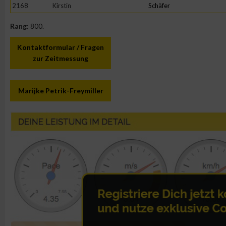
IAB-Besonderheiten:
2168
Kirstin
Schäfer
Verwendung genauer Standortdaten
Rang:
800.
Kontaktformular / Fragen
Geräte anhand von aktiv angeforderten Informationen identifi
zur Zeitmessung
Nicht-IAB-Verarbeitungszwecke:
Marijke Petrik-Freymiller
Notwendig
Performance
Funktional
Werbung