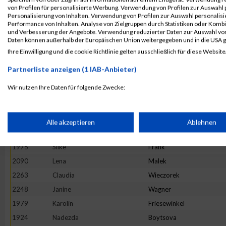
1926
Stefanie
Braun
von Profilen für personalisierte Werbung. Verwendung von Profilen zur Auswahl p
Personalisierung von Inhalten. Verwendung von Profilen zur Auswahl personalis
2000
Bianka
Guthardt
Performance von Inhalten. Analyse von Zielgruppen durch Statistiken oder Komb
und Verbesserung der Angebote. Verwendung reduzierter Daten zur Auswahl von
2101
Hanna
Mitze
Daten können außerhalb der Europäischen Union weitergegeben und in die USA 
2246
Andrea
Wagner
Ihre Einwilligung und die cookie Richtlinie gelten ausschließlich für diese Website
2255
Katja
Weichert
Partnerliste anzeigen (1 IAB-Anbieter)
2243
Jessica
Veittes
Wir nutzen Ihre Daten für folgende Zwecke:
2278
Huanhuan
Yu
IAB-Verarbeitungszwecke:
2173
Karin
Schiewald
2217
Anne
Stein
Speichern von oder Zugriff auf Informationen auf einem Endge
Alle akzeptieren
Ablehnen
1988
Judith
Graells Llordés
1975
Silke
Frank
Verwendung reduzierter Daten zur Auswahl von Werbeanzeige
2090
Lena
Malek
2263
Claudia
Wieczorek
Erstellung von Profilen für personalisierte Werbung
2248
Janine
Wagner
1979
Karolin
Friesewinkel
Verwendung von Profilen zur Auswahl personalisierter Werbun
1924
Nadezda
Boytsova