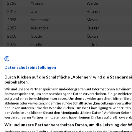
2256
Yvonne
Weide
2015
Ute
Hesener
2098
Annemarie
Meyer
2057
Alexandra
Krieger
2118
Gözde
Özkan
2073
Estelle
Lesker
1991
Rabea
Gronemeyer
2047
Karolina
Walker
Datenschutzeinstellungen
2019
Steffi
Hochschon
Durch Klicken auf die Schaltfläche „Ablehnen“ wird die Standardei
2277
Marta
Millaruelo Boira
beibehalten.
2103
Aida
Montserrat Alsina
Wir und unsere Partner speichern und/oder greifen auf Informationen auf einem G
Browserspeichern, um personenbezogene Daten zu verarbeiten. Einige Anbiete
2006
Elke
Hauff
aufgrund eines berechtigten Interesses. Um dem zu widersprechen, öffnen Sie die
2075
Kristina
Lies
ablehnen oder verwalten, indem Sie auf die Schaltfläche „Einstellungen verwalten“
der linken unteren Ecke der Website klicken. Um Ihre Einwilligung zu widerrufen, 
1928
Ann-Kathrin
Bruckhaus
der Website und klicken Sie auf den Menüpunkt „Meine Daten“. Auf dieser Seite 
werden unseren Partnern mitgeteilt und haben keinen Einfluss auf die Browserd
2170
Petra
Schäfer
Wir und unsere Partner verarbeiten Daten, um die Leistung der W
1986
Verena
Goldbach
Speichern von oder Zugriff auf Informationen auf einem Endgerät. Verwendung r