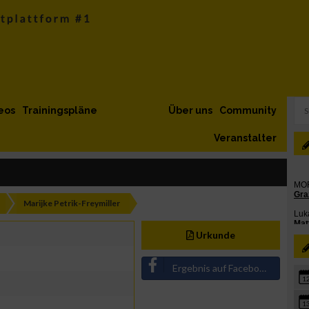
eos
Trainingspläne
Über uns
Community
Veranstalter
Marijke Petrik-Freymiller
Urkunde
Ergebnis auf Facebook teilen
1
1