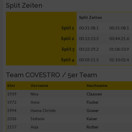
Split Zeiten
Split Zeiten
00:31:08.1
00:31:08.1
Split 1
00:13:13.5
00:44:21.6
Split 2
00:22:29.2
01:06:50.9
Split 3
00:03:11.5
01:10:02.4
Split 4
Team COVESTRO / 5er Team
Stnr
Vorname
Nachname
1939
Nina
Claassen
1972
Anne
Fischer
1994
Hanna Christin
Gruner
2036
Stefanie
Kaiser
2157
Anja
Rother