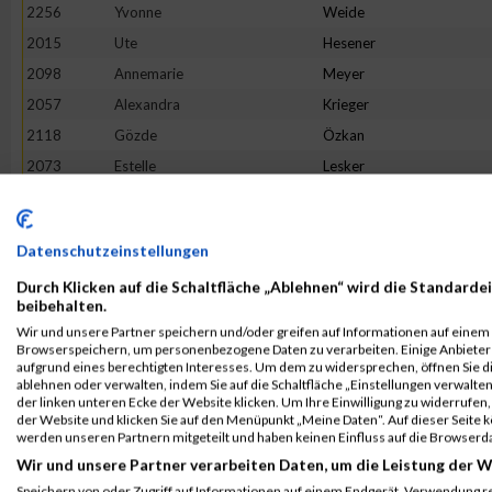
2256
Yvonne
Weide
2015
Ute
Hesener
2098
Annemarie
Meyer
2057
Alexandra
Krieger
2118
Gözde
Özkan
2073
Estelle
Lesker
1991
Rabea
Gronemeyer
2047
Karolina
Walker
Datenschutzeinstellungen
2019
Steffi
Hochschon
Durch Klicken auf die Schaltfläche „Ablehnen“ wird die Standardei
2277
Marta
Millaruelo Boira
beibehalten.
2103
Aida
Montserrat Alsina
Wir und unsere Partner speichern und/oder greifen auf Informationen auf einem G
Browserspeichern, um personenbezogene Daten zu verarbeiten. Einige Anbiete
2006
Elke
Hauff
aufgrund eines berechtigten Interesses. Um dem zu widersprechen, öffnen Sie die
2075
Kristina
Lies
ablehnen oder verwalten, indem Sie auf die Schaltfläche „Einstellungen verwalten“
der linken unteren Ecke der Website klicken. Um Ihre Einwilligung zu widerrufen, 
1928
Ann-Kathrin
Bruckhaus
der Website und klicken Sie auf den Menüpunkt „Meine Daten“. Auf dieser Seite 
werden unseren Partnern mitgeteilt und haben keinen Einfluss auf die Browserd
2170
Petra
Schäfer
Wir und unsere Partner verarbeiten Daten, um die Leistung der W
1986
Verena
Goldbach
Speichern von oder Zugriff auf Informationen auf einem Endgerät. Verwendung r