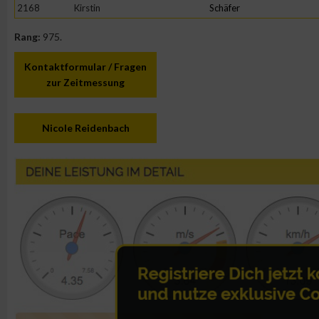
IAB-Besonderheiten:
2168
Kirstin
Schäfer
Verwendung genauer Standortdaten
Rang:
975.
Kontaktformular / Fragen
Geräte anhand von aktiv angeforderten Informationen identifi
zur Zeitmessung
Nicht-IAB-Verarbeitungszwecke:
Nicole Reidenbach
Notwendig
Performance
Funktional
Werbung