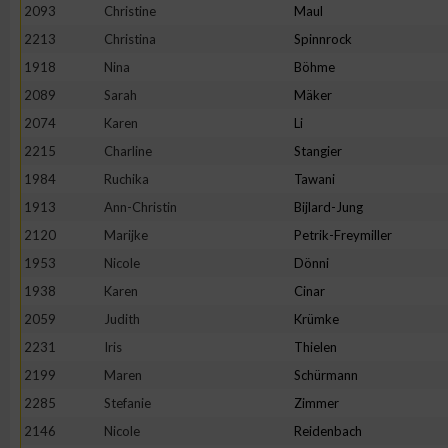
2093
Christine
Maul
Erstellung von Profilen zur Personalisierung von Inhalten
2213
Christina
Spinnrock
1918
Nina
Böhme
2089
Sarah
Mäker
Verwendung von Profilen zur Auswahl personalisierter Inhalte
2074
Karen
Li
2215
Charline
Stangier
Messung der Werbeleistung
1984
Ruchika
Tawani
1913
Ann-Christin
Bijlard-Jung
Messung der Performance von Inhalten
2120
Marijke
Petrik-Freymiller
1953
Nicole
Dönni
Analyse von Zielgruppen durch Statistiken oder Kombinatione
1938
Karen
Cinar
verschiedenen Quellen
2059
Judith
Krümke
2231
Iris
Thielen
Entwicklung und Verbesserung der Angebote
2199
Maren
Schürmann
2285
Stefanie
Zimmer
Verwendung reduzierter Daten zur Auswahl von Inhalten
2146
Nicole
Reidenbach