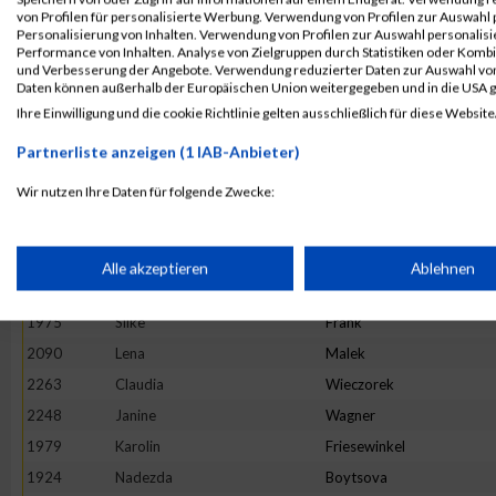
1926
Stefanie
Braun
von Profilen für personalisierte Werbung. Verwendung von Profilen zur Auswahl p
Personalisierung von Inhalten. Verwendung von Profilen zur Auswahl personalis
2000
Bianka
Guthardt
Performance von Inhalten. Analyse von Zielgruppen durch Statistiken oder Komb
und Verbesserung der Angebote. Verwendung reduzierter Daten zur Auswahl von
2101
Hanna
Mitze
Daten können außerhalb der Europäischen Union weitergegeben und in die USA 
2246
Andrea
Wagner
Ihre Einwilligung und die cookie Richtlinie gelten ausschließlich für diese Website
2255
Katja
Weichert
Partnerliste anzeigen (1 IAB-Anbieter)
2243
Jessica
Veittes
Wir nutzen Ihre Daten für folgende Zwecke:
2278
Huanhuan
Yu
IAB-Verarbeitungszwecke:
2173
Karin
Schiewald
2217
Anne
Stein
Speichern von oder Zugriff auf Informationen auf einem Endge
Alle akzeptieren
Ablehnen
1988
Judith
Graells Llordés
1975
Silke
Frank
Verwendung reduzierter Daten zur Auswahl von Werbeanzeige
2090
Lena
Malek
2263
Claudia
Wieczorek
Erstellung von Profilen für personalisierte Werbung
2248
Janine
Wagner
1979
Karolin
Friesewinkel
Verwendung von Profilen zur Auswahl personalisierter Werbun
1924
Nadezda
Boytsova