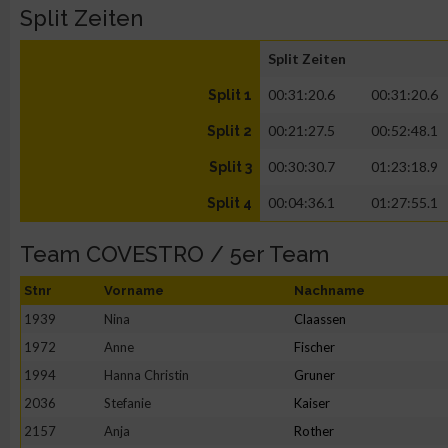
Split Zeiten
Split Zeiten
00:31:20.6
00:31:20.6
Split 1
00:21:27.5
00:52:48.1
Split 2
00:30:30.7
01:23:18.9
Split 3
00:04:36.1
01:27:55.1
Split 4
Team COVESTRO / 5er Team
Stnr
Vorname
Nachname
1939
Nina
Claassen
1972
Anne
Fischer
1994
Hanna Christin
Gruner
2036
Stefanie
Kaiser
2157
Anja
Rother