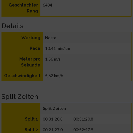
6484
Geschlechter
Rang
Details
Netto
Wertung
10:41 min/km
Pace
1,56 m/s
Meter pro
Sekunde
5,62 km/h
Geschwindigkeit
Split Zeiten
Split Zeiten
00:31:20.8
00:31:20.8
Split 1
00:21:27.0
00:52:47.9
Split 2