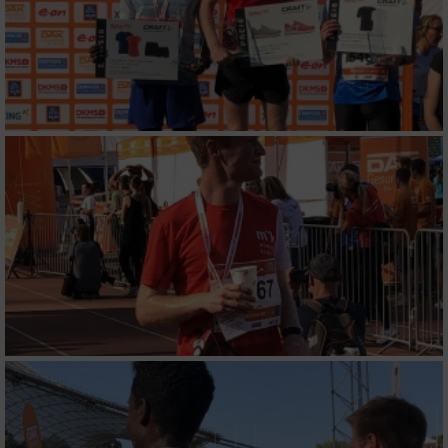
Verwendung genauer Standortdaten
Geräte anhand von aktiv angeforderten
Informationen identifizieren
Nicht-IAB-Verarbeitungszwecke:
Notwendig
Performance
Funktional
Werbung