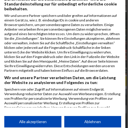
Standardeinstellung nur für unbedingt erforderliche cookie
beibehalten.
Wir und unsere Partner speichern und/oder greifen auf Informationen auf
einem Gerät zu, wie z. B. eindeutige IDs in cookie und anderen
Browserspeichern, um personenbezogene Daten zu verarbeiten. Einige
Anbieter verarbeiten Ihre personenbezogenen Daten möglicherweise
aufgrund eines berechtigten Interesses. Um dem zu widersprechen, öffnen
Sie die „Einstellungen“. Sie können Ihre Einstellungen akzeptieren, ablehnen
oder verwalten, indem Sie auf die Schaltfläche „Einstellungen verwalten“
klicken oder jederzeit auf die Fingerabdruck-Schaltfläche in der linken
unteren Ecke der Website klicken. Um Ihre Einwilligung zu widerrufen,
klicken Sie auf den Fingerabdruck oder den Link in der Fußzeile der Website
und klicken Sie auf den Menüpunkt „Meine Daten“. Auf dieser Seite können
Sie Ihre Einwilligung widerrufen. Diese Entscheidungen werden unseren
Partnern mitgeteilt und haben keinen Einfluss auf die Browserdaten.
Wir und unsere Partner verarbeiten Daten, um die Leistung
ALBUM B2RUN KÖLN / 05.09.2019
der Website zu analysieren und Folgendes zu tun:
Speichern von oder Zugriff auf Informationen auf einem Endgerät.
Verwendung reduzierter Daten zur Auswahl von Werbeanzeigen. Erstellung
von Profilen für personalisierte Werbung. Verwendung von Profilen zur
Auswahl personalisierter Werbung. Erstellung von Profilen zur
Personalisierung von Inhalten. Verwendung von Profilen zur Auswahl
personalisierter Inhalte. Messung der Werbeleistung. Messung der
Performance von Inhalten. Analyse von Zielgruppen durch Statistiken oder
Kombinationen von Daten aus verschiedenen Quellen. Entwicklung und
Alle akzeptieren
Ablehnen
Verbesserung der Angebote. Verwendung reduzierter Daten zur Auswahl