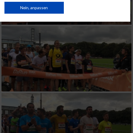
von Inhalten.
Daten können außerhalb der Europäischen Union weitergegeben und in die
Nein, anpassen
USA gesendet werden.
Ihre Einwilligung und die cookie Richtlinie gelten ausschließlich für diese
Website/App.
Partnerliste anzeigen (1 IAB-Anbieter)
Wir nutzen Ihre Daten für folgende Zwecke:
IAB-Verarbeitungszwecke:
Speichern von oder Zugriff auf Informationen
auf einem Endgerät
Verwendung reduzierter Daten zur Auswahl
von Werbeanzeigen
Erstellung von Profilen für personalisierte
Werbung
Verwendung von Profilen zur Auswahl
personalisierter Werbung