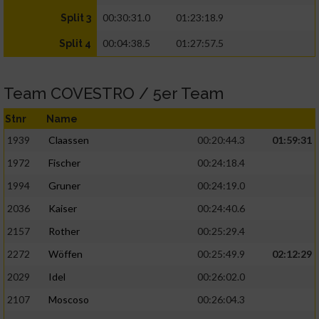
00:30:31.0
01:23:18.9
Split 3
00:04:38.5
01:27:57.5
Split 4
Team COVESTRO / 5er Team
Stnr
Name
1939
Claassen
00:20:44.3
01:59:31
1972
Fischer
00:24:18.4
1994
Gruner
00:24:19.0
2036
Kaiser
00:24:40.6
2157
Rother
00:25:29.4
2272
Wöffen
00:25:49.9
02:12:29
2029
Idel
00:26:02.0
2107
Moscoso
00:26:04.3