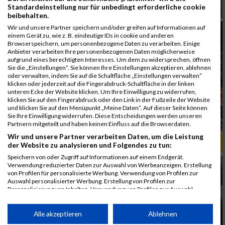
Standardeinstellung nur für unbedingt erforderliche cookie
beibehalten.
Wir und unsere Partner speichern und/oder greifen auf Informationen auf
einem Gerät zu, wie z. B. eindeutige IDs in cookie und anderen
Browserspeichern, um personenbezogene Daten zu verarbeiten. Einige
Anbieter verarbeiten Ihre personenbezogenen Daten möglicherweise
aufgrund eines berechtigten Interesses. Um dem zu widersprechen, öffnen
Sie die „Einstellungen“. Sie können Ihre Einstellungen akzeptieren, ablehnen
oder verwalten, indem Sie auf die Schaltfläche „Einstellungen verwalten“
klicken oder jederzeit auf die Fingerabdruck-Schaltfläche in der linken
unteren Ecke der Website klicken. Um Ihre Einwilligung zu widerrufen,
klicken Sie auf den Fingerabdruck oder den Link in der Fußzeile der Website
und klicken Sie auf den Menüpunkt „Meine Daten“. Auf dieser Seite können
Sie Ihre Einwilligung widerrufen. Diese Entscheidungen werden unseren
Partnern mitgeteilt und haben keinen Einfluss auf die Browserdaten.
Wir und unsere Partner verarbeiten Daten, um die Leistung
ALBUM B2RUN KÖLN / 05.09.2019
der Website zu analysieren und Folgendes zu tun:
Speichern von oder Zugriff auf Informationen auf einem Endgerät.
Verwendung reduzierter Daten zur Auswahl von Werbeanzeigen. Erstellung
von Profilen für personalisierte Werbung. Verwendung von Profilen zur
Auswahl personalisierter Werbung. Erstellung von Profilen zur
Personalisierung von Inhalten. Verwendung von Profilen zur Auswahl
personalisierter Inhalte. Messung der Werbeleistung. Messung der
Performance von Inhalten. Analyse von Zielgruppen durch Statistiken oder
Kombinationen von Daten aus verschiedenen Quellen. Entwicklung und
Alle akzeptieren
Ablehnen
Verbesserung der Angebote. Verwendung reduzierter Daten zur Auswahl