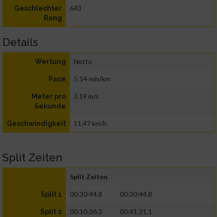
643
Geschlechter
Rang
Details
Netto
Wertung
5:14 min/km
Pace
3,19 m/s
Meter pro
Sekunde
11,47 km/h
Geschwindigkeit
Split Zeiten
Split Zeiten
00:30:44.8
00:30:44.8
Split 1
00:10:36.3
00:41:21.1
Split 2