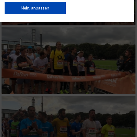
von Inhalten.
Daten können außerhalb der Europäischen Union weitergegeben und in die
Nein, anpassen
USA gesendet werden.
Ihre Einwilligung und die cookie Richtlinie gelten ausschließlich für diese
Website/App.
Partnerliste anzeigen (1 IAB-Anbieter)
Wir nutzen Ihre Daten für folgende Zwecke:
IAB-Verarbeitungszwecke:
Speichern von oder Zugriff auf Informationen
auf einem Endgerät
Verwendung reduzierter Daten zur Auswahl
von Werbeanzeigen
Erstellung von Profilen für personalisierte
Werbung
Verwendung von Profilen zur Auswahl
personalisierter Werbung