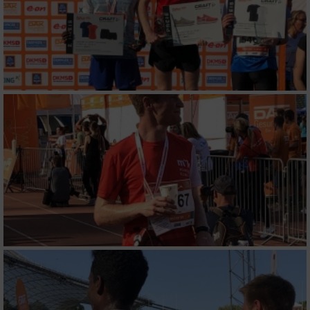
Verwendung genauer Standortdaten
Geräte anhand von aktiv angeforderten
Informationen identifizieren
Nicht-IAB-Verarbeitungszwecke:
Notwendig
Performance
Funktional
Werbung