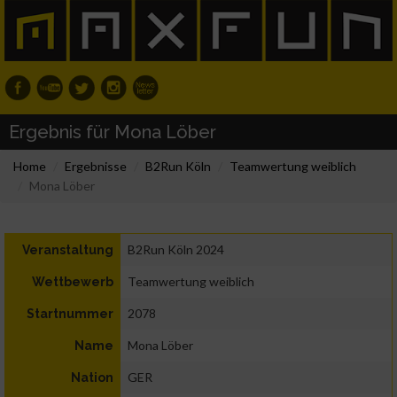
Ergebnis für Mona Löber
Home
Ergebnisse
B2Run Köln
Teamwertung weiblich
Mona Löber
B2Run Köln 2024
Veranstaltung
Teamwertung weiblich
Wettbewerb
2078
Startnummer
Mona Löber
Name
GER
Nation