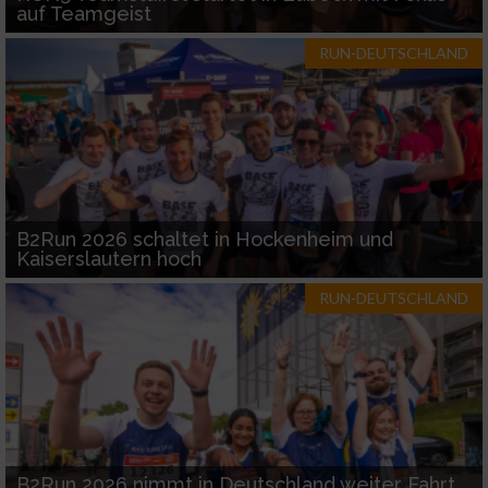
auf Teamgeist
RUN-DEUTSCHLAND
B2Run 2026 schaltet in Hockenheim und
Kaiserslautern hoch
RUN-DEUTSCHLAND
B2Run 2026 nimmt in Deutschland weiter Fahrt