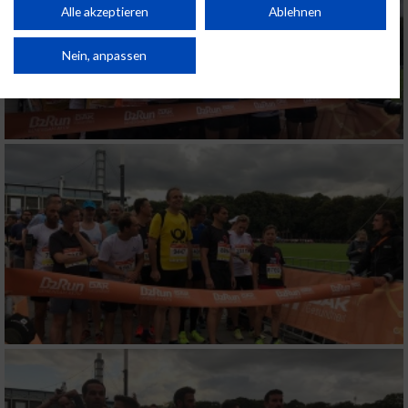
Kombinationen von Daten aus verschiedenen Quellen. Entwicklung und
Alle akzeptieren
Ablehnen
Verbesserung der Angebote. Verwendung reduzierter Daten zur Auswahl
von Inhalten.
Daten können außerhalb der Europäischen Union weitergegeben und in die
Nein, anpassen
USA gesendet werden.
Ihre Einwilligung und die cookie Richtlinie gelten ausschließlich für diese
Website/App.
Partnerliste anzeigen (1 IAB-Anbieter)
Wir nutzen Ihre Daten für folgende Zwecke:
IAB-Verarbeitungszwecke:
Speichern von oder Zugriff auf Informationen
auf einem Endgerät
Verwendung reduzierter Daten zur Auswahl
von Werbeanzeigen
Erstellung von Profilen für personalisierte
Werbung
Verwendung von Profilen zur Auswahl
personalisierter Werbung