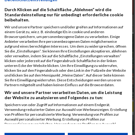
Durch Klicken auf die Schaltfläche „Ablehnen“ wird die
Standardeinstellung nur für unbedingt erforderliche cookie
beibehalten.
Wir und unsere Partner speichern und/oder greifen auf Informationen auf
einem Gerät zu, wie z. B. eindeutige IDs in cookie und anderen
Browserspeichern, um personenbezogene Daten zu verarbeiten. Einige
Anbieter verarbeiten Ihre personenbezogenen Daten möglicherweise
aufgrund eines berechtigten Interesses. Um dem zu widersprechen, öffnen
Sie die „Einstellungen“. Sie können Ihre Einstellungen akzeptieren, ablehnen
oder verwalten, indem Sie auf die Schaltfläche „Einstellungen verwalten“
klicken oder jederzeit auf die Fingerabdruck-Schaltfläche in der linken
unteren Ecke der Website klicken. Um Ihre Einwilligung zu widerrufen,
klicken Sie auf den Fingerabdruck oder den Link in der Fußzeile der Website
und klicken Sie auf den Menüpunkt „Meine Daten“. Auf dieser Seite können
Sie Ihre Einwilligung widerrufen. Diese Entscheidungen werden unseren
Partnern mitgeteilt und haben keinen Einfluss auf die Browserdaten.
Wir und unsere Partner verarbeiten Daten, um die Leistung
der Website zu analysieren und Folgendes zu tun:
Speichern von oder Zugriff auf Informationen auf einem Endgerät.
ALBUM B2RUN KÖLN / 05.09.2019
Verwendung reduzierter Daten zur Auswahl von Werbeanzeigen. Erstellung
von Profilen für personalisierte Werbung. Verwendung von Profilen zur
Auswahl personalisierter Werbung. Erstellung von Profilen zur
Personalisierung von Inhalten. Verwendung von Profilen zur Auswahl
personalisierter Inhalte. Messung der Werbeleistung. Messung der
Performance von Inhalten. Analyse von Zielgruppen durch Statistiken oder