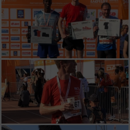
IAB-Besonderheiten:
Verwendung genauer Standortdaten
Geräte anhand von aktiv angeforderten
Informationen identifizieren
Nicht-IAB-Verarbeitungszwecke:
Notwendig
Performance
Funktional
Werbung