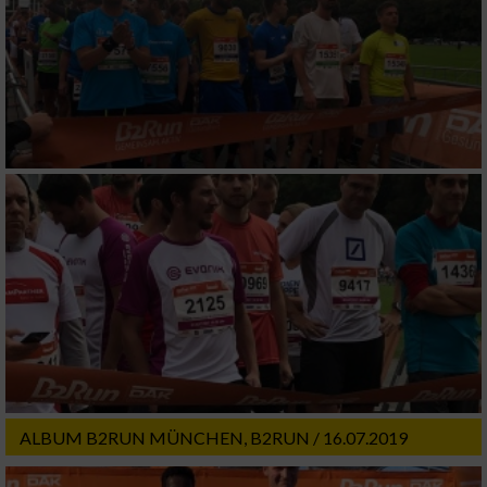
Erstellung von Profilen zur Personalisierung
von Inhalten
Verwendung von Profilen zur Auswahl
personalisierter Inhalte
Messung der Werbeleistung
Messung der Performance von Inhalten
Analyse von Zielgruppen durch Statistiken
oder Kombinationen von Daten aus
verschiedenen Quellen
Entwicklung und Verbesserung der Angebote
ALBUM B2RUN MÜNCHEN, B2RUN / 16.07.2019
Verwendung reduzierter Daten zur Auswahl
von Inhalten