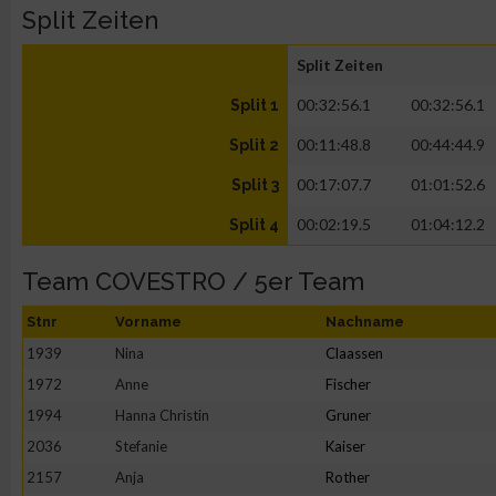
Split Zeiten
Split Zeiten
00:32:56.1
00:32:56.1
Split 1
00:11:48.8
00:44:44.9
Split 2
00:17:07.7
01:01:52.6
Split 3
00:02:19.5
01:04:12.2
Split 4
Team COVESTRO / 5er Team
Stnr
Vorname
Nachname
1939
Nina
Claassen
1972
Anne
Fischer
1994
Hanna Christin
Gruner
2036
Stefanie
Kaiser
2157
Anja
Rother