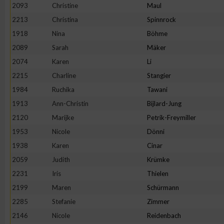
2093
Christine
Maul
Erstellung von Profilen zur Personalisierung von Inhalten
2213
Christina
Spinnrock
1918
Nina
Böhme
2089
Sarah
Mäker
Verwendung von Profilen zur Auswahl personalisierter Inhalte
2074
Karen
Li
2215
Charline
Stangier
Messung der Werbeleistung
1984
Ruchika
Tawani
1913
Ann-Christin
Bijlard-Jung
Messung der Performance von Inhalten
2120
Marijke
Petrik-Freymiller
1953
Nicole
Dönni
Analyse von Zielgruppen durch Statistiken oder Kombinatione
1938
Karen
Cinar
verschiedenen Quellen
2059
Judith
Krümke
2231
Iris
Thielen
Entwicklung und Verbesserung der Angebote
2199
Maren
Schürmann
2285
Stefanie
Zimmer
Verwendung reduzierter Daten zur Auswahl von Inhalten
2146
Nicole
Reidenbach