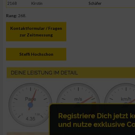
IAB-Besonderheiten:
2168
Kirstin
Schäfer
Verwendung genauer Standortdaten
Rang:
268.
Kontaktformular / Fragen
Geräte anhand von aktiv angeforderten Informationen identifi
zur Zeitmessung
Nicht-IAB-Verarbeitungszwecke:
Steffi Hochschon
Notwendig
Performance
Funktional
Werbung