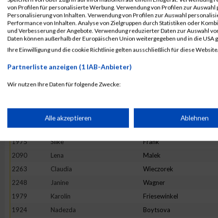
1926
Stefanie
Braun
von Profilen für personalisierte Werbung. Verwendung von Profilen zur Auswahl p
Personalisierung von Inhalten. Verwendung von Profilen zur Auswahl personalis
2000
Bianka
Guthardt
Performance von Inhalten. Analyse von Zielgruppen durch Statistiken oder Komb
und Verbesserung der Angebote. Verwendung reduzierter Daten zur Auswahl von
2101
Hanna
Mitze
Daten können außerhalb der Europäischen Union weitergegeben und in die USA 
2246
Andrea
Wagner
Ihre Einwilligung und die cookie Richtlinie gelten ausschließlich für diese Website
2255
Katja
Weichert
Partnerliste anzeigen (1 IAB-Anbieter)
2243
Jessica
Veittes
Wir nutzen Ihre Daten für folgende Zwecke:
2278
Huanhuan
Yu
IAB-Verarbeitungszwecke:
2173
Karin
Schiewald
2217
Anne
Stein
Speichern von oder Zugriff auf Informationen auf einem Endge
Alle akzeptieren
Ablehnen
1988
Judith
Graells Llordés
1975
Silke
Frank
Verwendung reduzierter Daten zur Auswahl von Werbeanzeige
2090
Lena
Malek
2263
Claudia
Wieczorek
Erstellung von Profilen für personalisierte Werbung
2248
Janine
Wagner
1979
Karolin
Friesewinkel
Verwendung von Profilen zur Auswahl personalisierter Werbun
1924
Nadezda
Boytsova