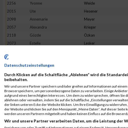
2256
Yvonne
Weide
2015
Ute
Hesener
2098
Annemarie
Meyer
2057
Alexandra
Krieger
2118
Gözde
Özkan
2073
Estelle
Lesker
1991
Rabea
Gronemeyer
2047
Karolina
Walker
Datenschutzeinstellungen
2019
Steffi
Hochschon
Durch Klicken auf die Schaltfläche „Ablehnen“ wird die Standardei
2277
Marta
Millaruelo Boira
beibehalten.
2103
Aida
Montserrat Alsina
Wir und unsere Partner speichern und/oder greifen auf Informationen auf einem G
Browserspeichern, um personenbezogene Daten zu verarbeiten. Einige Anbiete
2006
Elke
Hauff
aufgrund eines berechtigten Interesses. Um dem zu widersprechen, öffnen Sie die
2075
Kristina
Lies
ablehnen oder verwalten, indem Sie auf die Schaltfläche „Einstellungen verwalten“
der linken unteren Ecke der Website klicken. Um Ihre Einwilligung zu widerrufen, 
1928
Ann-Kathrin
Bruckhaus
der Website und klicken Sie auf den Menüpunkt „Meine Daten“. Auf dieser Seite 
werden unseren Partnern mitgeteilt und haben keinen Einfluss auf die Browserd
2170
Petra
Schäfer
Wir und unsere Partner verarbeiten Daten, um die Leistung der W
1986
Verena
Goldbach
Speichern von oder Zugriff auf Informationen auf einem Endgerät. Verwendung r