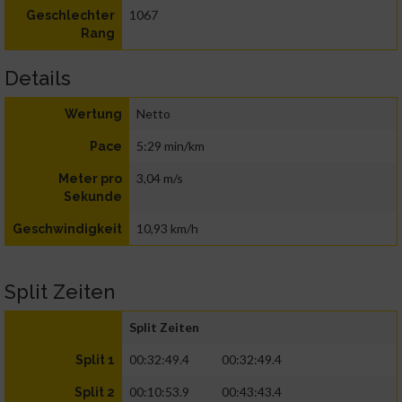
1067
Geschlechter
Rang
Details
Netto
Wertung
5:29 min/km
Pace
3,04 m/s
Meter pro
Sekunde
10,93 km/h
Geschwindigkeit
Split Zeiten
Split Zeiten
00:32:49.4
00:32:49.4
Split 1
00:10:53.9
00:43:43.4
Split 2