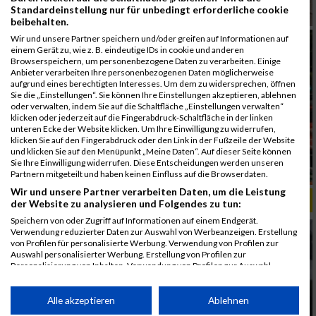
Standardeinstellung nur für unbedingt erforderliche cookie
beibehalten.
Wir und unsere Partner speichern und/oder greifen auf Informationen auf
einem Gerät zu, wie z. B. eindeutige IDs in cookie und anderen
Browserspeichern, um personenbezogene Daten zu verarbeiten. Einige
Anbieter verarbeiten Ihre personenbezogenen Daten möglicherweise
aufgrund eines berechtigten Interesses. Um dem zu widersprechen, öffnen
Sie die „Einstellungen“. Sie können Ihre Einstellungen akzeptieren, ablehnen
oder verwalten, indem Sie auf die Schaltfläche „Einstellungen verwalten“
klicken oder jederzeit auf die Fingerabdruck-Schaltfläche in der linken
unteren Ecke der Website klicken. Um Ihre Einwilligung zu widerrufen,
klicken Sie auf den Fingerabdruck oder den Link in der Fußzeile der Website
und klicken Sie auf den Menüpunkt „Meine Daten“. Auf dieser Seite können
Sie Ihre Einwilligung widerrufen. Diese Entscheidungen werden unseren
Partnern mitgeteilt und haben keinen Einfluss auf die Browserdaten.
Wir und unsere Partner verarbeiten Daten, um die Leistung
ALBUM B2RUN KÖLN / 05.09.2019
der Website zu analysieren und Folgendes zu tun:
Speichern von oder Zugriff auf Informationen auf einem Endgerät.
Verwendung reduzierter Daten zur Auswahl von Werbeanzeigen. Erstellung
von Profilen für personalisierte Werbung. Verwendung von Profilen zur
Auswahl personalisierter Werbung. Erstellung von Profilen zur
Personalisierung von Inhalten. Verwendung von Profilen zur Auswahl
personalisierter Inhalte. Messung der Werbeleistung. Messung der
Performance von Inhalten. Analyse von Zielgruppen durch Statistiken oder
Kombinationen von Daten aus verschiedenen Quellen. Entwicklung und
Alle akzeptieren
Ablehnen
Verbesserung der Angebote. Verwendung reduzierter Daten zur Auswahl