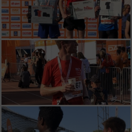
Verwendung genauer Standortdaten
Geräte anhand von aktiv angeforderten
Informationen identifizieren
Nicht-IAB-Verarbeitungszwecke:
Notwendig
Performance
Funktional
Werbung