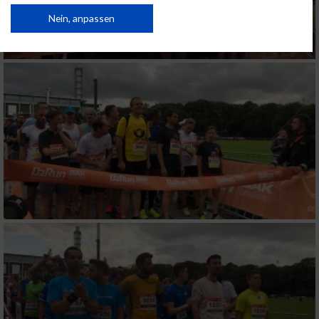
von Inhalten.
Daten können außerhalb der Europäischen Union weitergegeben und in die
Nein, anpassen
USA gesendet werden.
Ihre Einwilligung und die cookie Richtlinie gelten ausschließlich für diese
Website/App.
Partnerliste anzeigen (1 IAB-Anbieter)
Wir nutzen Ihre Daten für folgende Zwecke:
IAB-Verarbeitungszwecke:
Speichern von oder Zugriff auf Informationen
auf einem Endgerät
Verwendung reduzierter Daten zur Auswahl
von Werbeanzeigen
Erstellung von Profilen für personalisierte
Werbung
Verwendung von Profilen zur Auswahl
personalisierter Werbung