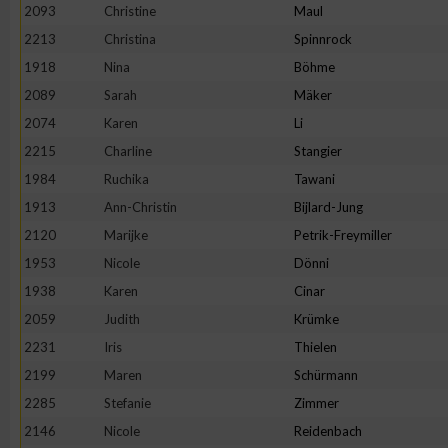
2093
Christine
Maul
Erstellung von Profilen zur Personalisierung von Inhalten
2213
Christina
Spinnrock
1918
Nina
Böhme
2089
Sarah
Mäker
Verwendung von Profilen zur Auswahl personalisierter Inhalte
2074
Karen
Li
2215
Charline
Stangier
Messung der Werbeleistung
1984
Ruchika
Tawani
1913
Ann-Christin
Bijlard-Jung
Messung der Performance von Inhalten
2120
Marijke
Petrik-Freymiller
1953
Nicole
Dönni
Analyse von Zielgruppen durch Statistiken oder Kombinatione
1938
Karen
Cinar
verschiedenen Quellen
2059
Judith
Krümke
2231
Iris
Thielen
Entwicklung und Verbesserung der Angebote
2199
Maren
Schürmann
2285
Stefanie
Zimmer
Verwendung reduzierter Daten zur Auswahl von Inhalten
2146
Nicole
Reidenbach