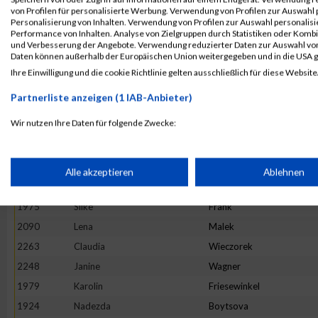
1926
Stefanie
Braun
von Profilen für personalisierte Werbung. Verwendung von Profilen zur Auswahl p
Personalisierung von Inhalten. Verwendung von Profilen zur Auswahl personalis
2000
Bianka
Guthardt
Performance von Inhalten. Analyse von Zielgruppen durch Statistiken oder Komb
und Verbesserung der Angebote. Verwendung reduzierter Daten zur Auswahl von
2101
Hanna
Mitze
Daten können außerhalb der Europäischen Union weitergegeben und in die USA 
2246
Andrea
Wagner
Ihre Einwilligung und die cookie Richtlinie gelten ausschließlich für diese Website
2255
Katja
Weichert
Partnerliste anzeigen (1 IAB-Anbieter)
2243
Jessica
Veittes
Wir nutzen Ihre Daten für folgende Zwecke:
2278
Huanhuan
Yu
IAB-Verarbeitungszwecke:
2173
Karin
Schiewald
2217
Anne
Stein
Speichern von oder Zugriff auf Informationen auf einem Endge
Alle akzeptieren
Ablehnen
1988
Judith
Graells Llordés
1975
Silke
Frank
Verwendung reduzierter Daten zur Auswahl von Werbeanzeige
2090
Lena
Malek
2263
Claudia
Wieczorek
Erstellung von Profilen für personalisierte Werbung
2248
Janine
Wagner
1979
Karolin
Friesewinkel
Verwendung von Profilen zur Auswahl personalisierter Werbun
1924
Nadezda
Boytsova