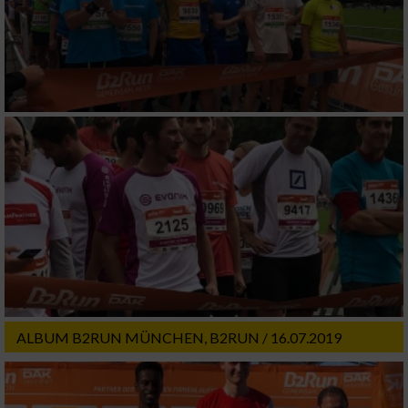
Speichern von oder Zugriff auf Informationen
auf einem Endgerät
Verwendung reduzierter Daten zur Auswahl
von Werbeanzeigen
Erstellung von Profilen für personalisierte
Werbung
Verwendung von Profilen zur Auswahl
personalisierter Werbung
Erstellung von Profilen zur Personalisierung
von Inhalten
Verwendung von Profilen zur Auswahl
personalisierter Inhalte
ALBUM B2RUN MÜNCHEN, B2RUN / 16.07.2019
Messung der Werbeleistung
Messung der Performance von Inhalten