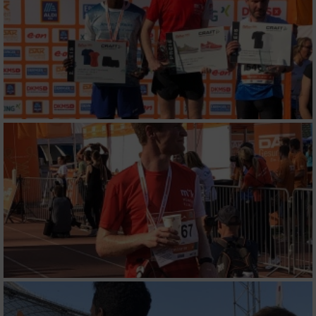
Analyse von Zielgruppen durch Statistiken
oder Kombinationen von Daten aus
verschiedenen Quellen
Entwicklung und Verbesserung der Angebote
Verwendung reduzierter Daten zur Auswahl
von Inhalten
IAB-Besonderheiten:
Verwendung genauer Standortdaten
Geräte anhand von aktiv angeforderten
Informationen identifizieren
Nicht-IAB-Verarbeitungszwecke:
Notwendig