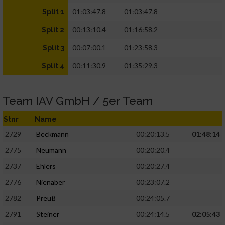
01:03:47.8
01:03:47.8
Split 1
00:13:10.4
01:16:58.2
Split 2
00:07:00.1
01:23:58.3
Split 3
00:11:30.9
01:35:29.3
Split 4
Team IAV GmbH / 5er Team
Stnr
Name
2729
Beckmann
00:20:13.5
01:48:14
2775
Neumann
00:20:20.4
2737
Ehlers
00:20:27.4
2776
Nienaber
00:23:07.2
2782
Preuß
00:24:05.7
2791
Steiner
00:24:14.5
02:05:43