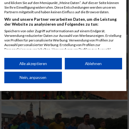
und klicken Sie auf den Menüpunkt „Meine Daten“. Auf dieser Seite können
Sie Ihre Einwilligung widerrufen. Diese Entscheidungen werden unseren
Partnern mitgeteilt und haben keinen Einfluss auf die Browserdaten.
Wir und unsere Partner verarbeiten Daten, um die Leistung
der Website zu analysieren und Folgendes zu tun:
Speichern von oder Zugriff auf Informationen auf einem Endgerät.
Verwendung reduzierter Daten zur Auswahl von Werbeanzeigen. Erstellung
von Profilen für personalisierte Werbung. Verwendung von Profilen zur
Auswahl personalisierter Werbung. Erstellung von Profilen zur
Personalisierung von Inhalten. Verwendung von Profilen zur Auswahl
personalisierter Inhalte. Messung der Werbeleistung. Messung der
Performance von Inhalten. Analyse von Zielgruppen durch Statistiken oder
Kombinationen von Daten aus verschiedenen Quellen. Entwicklung und
Alle akzeptieren
Ablehnen
Verbesserung der Angebote. Verwendung reduzierter Daten zur Auswahl
von Inhalten.
Daten können außerhalb der Europäischen Union weitergegeben und in die
Nein, anpassen
USA gesendet werden.
Ihre Einwilligung und die cookie Richtlinie gelten ausschließlich für diese
Website/App.
Partnerliste anzeigen (1 IAB-Anbieter)
Wir nutzen Ihre Daten für folgende Zwecke:
IAB-Verarbeitungszwecke: