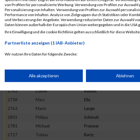
2728
Stephan
Becker
von Profilen für personalisierte Werbung. Verwendung von Profilen zur Auswahl p
Personalisierung von Inhalten. Verwendung von Profilen zur Auswahl personalis
2796
Stefan
Von Der Mülbe
Performance von Inhalten. Analyse von Zielgruppen durch Statistiken oder Komb
und Verbesserung der Angebote. Verwendung reduzierter Daten zur Auswahl von
2742
Johannes
Göthe
Daten können außerhalb der Europäischen Union weitergegeben und in die USA 
2773
Bastian
Müller
Ihre Einwilligung und die cookie Richtlinie gelten ausschließlich für diese Website
2726
Ivo
Banek
Partnerliste anzeigen (1 IAB-Anbieter)
2741
Daniel
Fock
Wir nutzen Ihre Daten für folgende Zwecke:
2724
Christoph
Bahr
IAB-Verarbeitungszwecke:
2751
Ali Burak
Kara
2755
Dennis
Kolewe
Speichern von oder Zugriff auf Informationen auf einem Endge
Alle akzeptieren
Ablehnen
2754
Steffen
Koch
2783
Daniel
Robles
Verwendung reduzierter Daten zur Auswahl von Werbeanzeige
2738
Marc
Elle
2763
Mario
Lange
Erstellung von Profilen für personalisierte Werbung
2801
Philipp
Schimdt
2781
Michael
Preisner
Verwendung von Profilen zur Auswahl personalisierter Werbun
2727
Tobias
Bartz