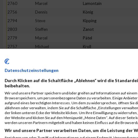
2760
Marcel
Lamontain
2756
Dennis
König
2794
Steve
Kipping
2803
Steffen
Zanot
2779
Marcel
Pätel
2757
Michael
Kroll
2784
Olaf
Ryll
2765
Andrej
Lehmann
Datenschutzeinstellungen
2788
Leonard
Schwier
Durch Klicken auf die Schaltfläche „Ablehnen“ wird die Standardei
2761
Norbert
Zimmermann
beibehalten.
2753
Johannes
Keller
Wir und unsere Partner speichern und/oder greifen auf Informationen auf einem G
Browserspeichern, um personenbezogene Daten zu verarbeiten. Einige Anbiete
2733
Heiko
Cordt
aufgrund eines berechtigten Interesses. Um dem zu widersprechen, öffnen Sie die
2748
Marc
Plagge
ablehnen oder verwalten, indem Sie auf die Schaltfläche „Einstellungen verwalten“
der linken unteren Ecke der Website klicken. Um Ihre Einwilligung zu widerrufen, 
2798
Roman
Rauch
der Website und klicken Sie auf den Menüpunkt „Meine Daten“. Auf dieser Seite 
werden unseren Partnern mitgeteilt und haben keinen Einfluss auf die Browserd
2771
Hosam
Sewesj
Wir und unsere Partner verarbeiten Daten, um die Leistung der W
2725
Simon
Bair
Speichern von oder Zugriff auf Informationen auf einem Endgerät. Verwendung r