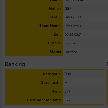
GER
Nation
IAV GmbH
Verein
IAV GmbH
Team Name
00:24:05.7
Zeit
5700 m
Distanz
Finished
Status
Ranking
Ü30
Kategorie
M
Geschlecht
379
Rang
379
Geschlechter Rang