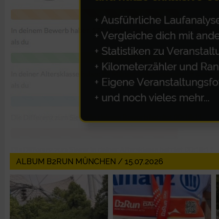
IAB-Besonderheiten:
Verwendung genauer Standortdaten
Geräte anhand von aktiv angeforderten Informationen identifi
Nicht-IAB-Verarbeitungszwecke:
Notwendig
Performance
Funktional
ALBUM B2RUN MÜNCHEN / 15.07.2026
Werbung