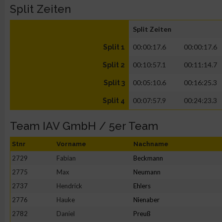
Split Zeiten
Split Zeiten
00:00:17.6
00:00:17.6
Split 1
00:10:57.1
00:11:14.7
Split 2
00:05:10.6
00:16:25.3
Split 3
00:07:57.9
00:24:23.3
Split 4
Team IAV GmbH / 5er Team
Stnr
Vorname
Nachname
2729
Fabian
Beckmann
2775
Max
Neumann
2737
Hendrick
Ehlers
2776
Hauke
Nienaber
2782
Daniel
Preuß