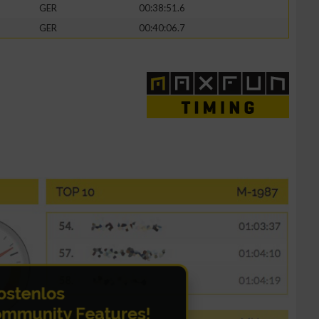
GER
00:38:51.6
GER
00:40:06.7
n von Daten aus