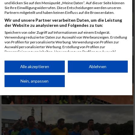
und klicken Sie auf den Menüpunkt „Meine Daten“. Auf dieser Seite können
Sie Ihre Einwilligung widerrufen. Diese Entscheidungen werden unseren
Partnern mitgeteilt und haben keinen Einfluss auf die Browserdaten.
Wir und unsere Partner verarbeiten Daten, um die Leistung
der Website zu analysieren und Folgendes zu tun:
Speichern von oder Zugriff auf Informationen auf einem Endgerät.
Verwendung reduzierter Daten zur Auswahl von Werbeanzeigen. Erstellung
von Profilen für personalisierte Werbung. Verwendung von Profilen zur
Auswahl personalisierter Werbung. Erstellung von Profilen zur
Personalisierung von Inhalten. Verwendung von Profilen zur Auswahl
personalisierter Inhalte. Messung der Werbeleistung. Messung der
Performance von Inhalten. Analyse von Zielgruppen durch Statistiken oder
Kombinationen von Daten aus verschiedenen Quellen. Entwicklung und
Alle akzeptieren
Ablehnen
Verbesserung der Angebote. Verwendung reduzierter Daten zur Auswahl
von Inhalten.
Daten können außerhalb der Europäischen Union weitergegeben und in die
Nein, anpassen
USA gesendet werden.
Ihre Einwilligung und die cookie Richtlinie gelten ausschließlich für diese
Website/App.
Partnerliste anzeigen (1 IAB-Anbieter)
Wir nutzen Ihre Daten für folgende Zwecke:
IAB-Verarbeitungszwecke: