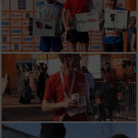
Analyse von Zielgruppen durch Statistiken
oder Kombinationen von Daten aus
verschiedenen Quellen
Entwicklung und Verbesserung der Angebote
Verwendung reduzierter Daten zur Auswahl
von Inhalten
IAB-Besonderheiten:
Verwendung genauer Standortdaten
Geräte anhand von aktiv angeforderten
Informationen identifizieren
Nicht-IAB-Verarbeitungszwecke:
Notwendig