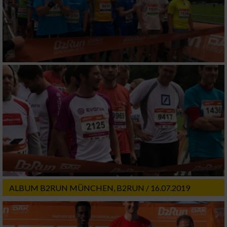
Speichern von oder Zugriff auf Informationen
auf einem Endgerät
Verwendung reduzierter Daten zur Auswahl
von Werbeanzeigen
Erstellung von Profilen für personalisierte
Werbung
Verwendung von Profilen zur Auswahl
personalisierter Werbung
Erstellung von Profilen zur Personalisierung
von Inhalten
Verwendung von Profilen zur Auswahl
personalisierter Inhalte
ALBUM B2RUN MÜNCHEN, B2RUN / 16.07.2019
Messung der Werbeleistung
Messung der Performance von Inhalten