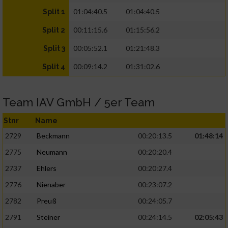
01:04:40.5
01:04:40.5
Split 1
00:11:15.6
01:15:56.2
Split 2
00:05:52.1
01:21:48.3
Split 3
00:09:14.2
01:31:02.6
Split 4
Team IAV GmbH / 5er Team
Stnr
Name
2729
Beckmann
00:20:13.5
01:48:14
2775
Neumann
00:20:20.4
2737
Ehlers
00:20:27.4
2776
Nienaber
00:23:07.2
2782
Preuß
00:24:05.7
2791
Steiner
00:24:14.5
02:05:43