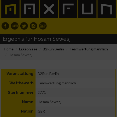
Ergebnis für Hosam Sewesj
Home
Ergebnisse
B2Run Berlin
Teamwertung männlich
Hosam Sewesj
B2Run Berlin
Veranstaltung
Teamwertung männlich
Wettbewerb
2771
Startnummer
Hosam Sewesj
Name
GER
Nation