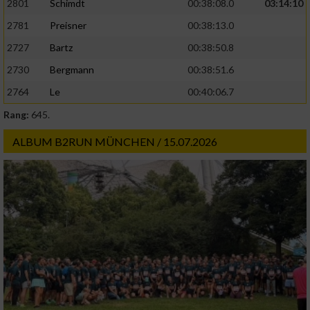
2801
Schimdt
00:38:08.0
03:14:10
2781
Preisner
00:38:13.0
2727
Bartz
00:38:50.8
2730
Bergmann
00:38:51.6
2764
Le
00:40:06.7
Rang:
645.
ALBUM B2RUN MÜNCHEN / 15.07.2026