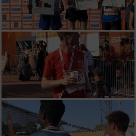
Analyse von Zielgruppen durch Statistiken
oder Kombinationen von Daten aus
verschiedenen Quellen
Entwicklung und Verbesserung der Angebote
Verwendung reduzierter Daten zur Auswahl
von Inhalten
IAB-Besonderheiten:
Verwendung genauer Standortdaten
Geräte anhand von aktiv angeforderten
Informationen identifizieren
Nicht-IAB-Verarbeitungszwecke:
Notwendig
Performance