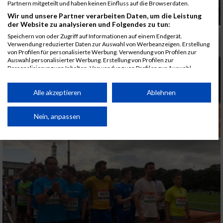
Partnern mitgeteilt und haben keinen Einfluss auf die Browserdaten.
Wir und unsere Partner verarbeiten Daten, um die Leistung
der Website zu analysieren und Folgendes zu tun:
Speichern von oder Zugriff auf Informationen auf einem Endgerät.
Verwendung reduzierter Daten zur Auswahl von Werbeanzeigen. Erstellung
von Profilen für personalisierte Werbung. Verwendung von Profilen zur
Auswahl personalisierter Werbung. Erstellung von Profilen zur
Personalisierung von Inhalten. Verwendung von Profilen zur Auswahl
personalisierter Inhalte. Messung der Werbeleistung. Messung der
Performance von Inhalten. Analyse von Zielgruppen durch Statistiken oder
Kombinationen von Daten aus verschiedenen Quellen. Entwicklung und
Alle akzeptieren
Ablehnen
Verbesserung der Angebote. Verwendung reduzierter Daten zur Auswahl
von Inhalten.
Daten können außerhalb der Europäischen Union weitergegeben und in die
Nein, anpassen
USA gesendet werden.
Ihre Einwilligung und die cookie Richtlinie gelten ausschließlich für diese
Website/App.
Partnerliste anzeigen (1 IAB-Anbieter)
Wir nutzen Ihre Daten für folgende Zwecke:
IAB-Verarbeitungszwecke:
Speichern von oder Zugriff auf Informationen
auf einem Endgerät