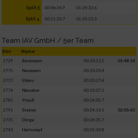
00:06:34.9
01:24:32.6
Split 3
00:11:20.7
01:35:53.3
Split 4
Team IAV GmbH / 5er Team
Stnr
Name
2729
Beckmann
00:20:13.5
01:48:14
2775
Neumann
00:20:20.4
2737
Ehlers
00:20:27.4
2776
Nienaber
00:23:07.2
2782
Preuß
00:24:05.7
2791
Steiner
00:24:14.5
02:05:43
2735
Dörge
00:24:35.7
2743
Hartrumpf
00:25:30.8