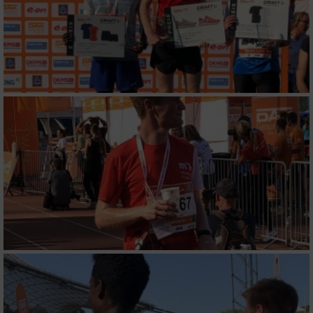
Analyse von Zielgruppen durch Statistiken
oder Kombinationen von Daten aus
verschiedenen Quellen
Entwicklung und Verbesserung der Angebote
Verwendung reduzierter Daten zur Auswahl
von Inhalten
IAB-Besonderheiten:
Verwendung genauer Standortdaten
Geräte anhand von aktiv angeforderten
Informationen identifizieren
Nicht-IAB-Verarbeitungszwecke:
Notwendig