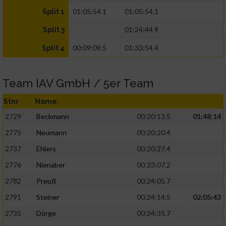
01:05:54.1
01:05:54.1
Split 1
01:24:44.9
Split 3
00:09:09.5
01:33:54.4
Split 4
Team IAV GmbH / 5er Team
Stnr
Name
2729
Beckmann
00:20:13.5
01:48:14
2775
Neumann
00:20:20.4
2737
Ehlers
00:20:27.4
2776
Nienaber
00:23:07.2
2782
Preuß
00:24:05.7
2791
Steiner
00:24:14.5
02:05:43
2735
Dörge
00:24:35.7