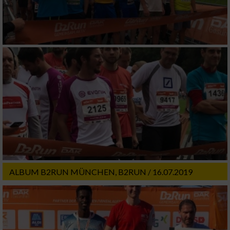
auf einem Endgerät
Verwendung reduzierter Daten zur Auswahl
von Werbeanzeigen
Erstellung von Profilen für personalisierte
Werbung
Verwendung von Profilen zur Auswahl
personalisierter Werbung
Erstellung von Profilen zur Personalisierung
von Inhalten
Verwendung von Profilen zur Auswahl
personalisierter Inhalte
ALBUM B2RUN MÜNCHEN, B2RUN / 16.07.2019
Messung der Werbeleistung
Messung der Performance von Inhalten