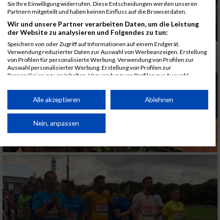
Sie Ihre Einwilligung widerrufen. Diese Entscheidungen werden unseren
Partnern mitgeteilt und haben keinen Einfluss auf die Browserdaten.
Wir und unsere Partner verarbeiten Daten, um die Leistung
der Website zu analysieren und Folgendes zu tun:
Speichern von oder Zugriff auf Informationen auf einem Endgerät.
Verwendung reduzierter Daten zur Auswahl von Werbeanzeigen. Erstellung
von Profilen für personalisierte Werbung. Verwendung von Profilen zur
Auswahl personalisierter Werbung. Erstellung von Profilen zur
Personalisierung von Inhalten. Verwendung von Profilen zur Auswahl
personalisierter Inhalte. Messung der Werbeleistung. Messung der
Performance von Inhalten. Analyse von Zielgruppen durch Statistiken oder
Kombinationen von Daten aus verschiedenen Quellen. Entwicklung und
Alle akzeptieren
Ablehnen
Verbesserung der Angebote. Verwendung reduzierter Daten zur Auswahl
von Inhalten.
Daten können außerhalb der Europäischen Union weitergegeben und in die
Nein, anpassen
USA gesendet werden.
Ihre Einwilligung und die cookie Richtlinie gelten ausschließlich für diese
Website/App.
Partnerliste anzeigen (1 IAB-Anbieter)
Wir nutzen Ihre Daten für folgende Zwecke:
IAB-Verarbeitungszwecke:
Speichern von oder Zugriff auf Informationen